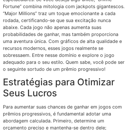
Fortune” combina mitologia com jackpots gigantescos.
“Major Millions” traz um toque emocionante a cada
rodada, certificando-se que sua excitação nunca
abaixe. Cada jogo não apenas aumenta suas
probabilidades de ganhar, mas também proporciona
uma aventura única. Com gráficos de alta qualidade e
recursos modernos, esses jogos realmente se
sobressaem. Entre nesse domínio e explore o jogo
adequado para o seu estilo. Quem sabe, você pode ser
o seguinte sortudo de um prêmio progressivo!
Estratégias para Otimizar
Seus Lucros
Para aumentar suas chances de ganhar em jogos com
prêmios progressivos, é fundamental adotar uma
abordagem calculada. Primeiro, determine um
orçamento preciso e mantenha-se dentro dele;