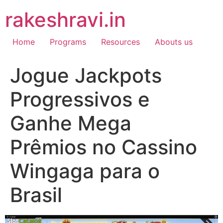
Skip
rakeshravi.in
to
content
Home
Programs
Resources
Abouts us
Jogue Jackpots
Progressivos e
Ganhe Mega
Prêmios no Cassino
Wingaga para o
Brasil