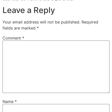
Leave a Reply
Your email address will not be published.
Required
fields are marked
*
Comment
*
Name
*