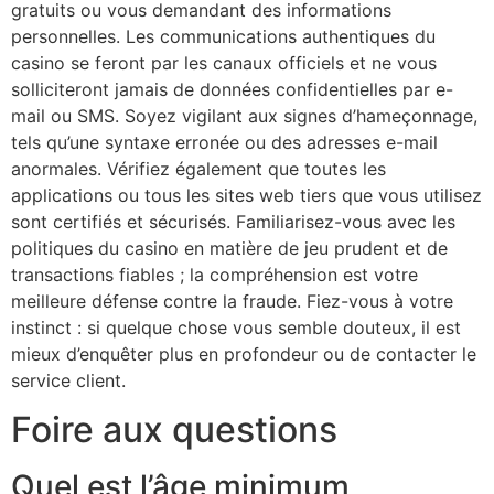
gratuits ou vous demandant des informations
personnelles. Les communications authentiques du
casino se feront par les canaux officiels et ne vous
solliciteront jamais de données confidentielles par e-
mail ou SMS. Soyez vigilant aux signes d’hameçonnage,
tels qu’une syntaxe erronée ou des adresses e-mail
anormales. Vérifiez également que toutes les
applications ou tous les sites web tiers que vous utilisez
sont certifiés et sécurisés. Familiarisez-vous avec les
politiques du casino en matière de jeu prudent et de
transactions fiables ; la compréhension est votre
meilleure défense contre la fraude. Fiez-vous à votre
instinct : si quelque chose vous semble douteux, il est
mieux d’enquêter plus en profondeur ou de contacter le
service client.
Foire aux questions
Quel est l’âge minimum