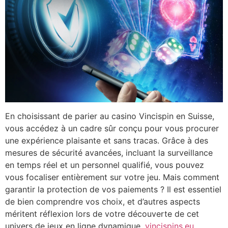
En choisissant de parier au casino Vincispin en Suisse,
vous accédez à un cadre sûr conçu pour vous procurer
une expérience plaisante et sans tracas. Grâce à des
mesures de sécurité avancées, incluant la surveillance
en temps réel et un personnel qualifié, vous pouvez
vous focaliser entièrement sur votre jeu. Mais comment
garantir la protection de vos paiements ? Il est essentiel
de bien comprendre vos choix, et d’autres aspects
méritent réflexion lors de votre découverte de cet
univers de jeux en ligne dynamique.
vincispins.eu