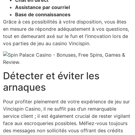
Assistance par courriel
Base de connaissances
Grâce à ces possibilités à votre disposition, vous êtes
en mesure de répondre adéquatement à vos questions,
tout en demeurant axé sur le fun et l’innovation lors de
vos parties de jeu au casino Vincispin.
Détecter et éviter les
arnaques
Pour profiter pleinement de votre expérience de jeu sur
Vincispin Casino, il ne suffit pas d’un remarquable
service client ; il est également crucial de rester vigilant
face aux escroqueries possibles. Méfiez-vous toujours
des messages non sollicités vous offrant des crédits