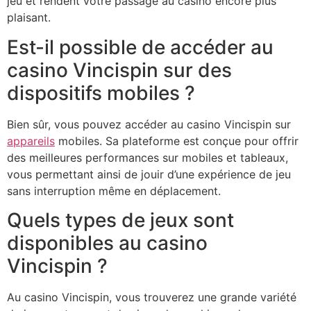
jeu et rendent votre passage au casino encore plus
plaisant.
Est-il possible de accéder au
casino Vincispin sur des
dispositifs mobiles ?
Bien sûr, vous pouvez accéder au casino Vincispin sur
appareils
mobiles. Sa plateforme est conçue pour offrir
des meilleures performances sur mobiles et tableaux,
vous permettant ainsi de jouir d’une expérience de jeu
sans interruption même en déplacement.
Quels types de jeux sont
disponibles au casino
Vincispin ?
Au casino Vincispin, vous trouverez une grande variété