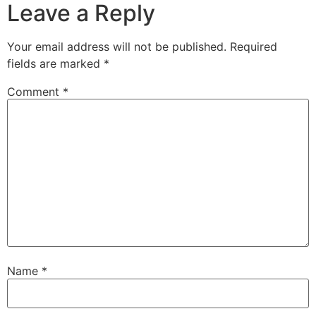
Leave a Reply
Your email address will not be published.
Required
fields are marked
*
Comment
*
Name
*