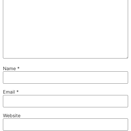
Name
*
Email
*
Website