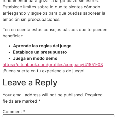
fundamental para gozar a largo plazo sin estrés.
Establece límites sobre lo que te sientes cómodo
arriesgando y síguelos para que puedas saborear la
emoción sin preocupaciones.
Ten en cuenta estos consejos básicos que te pueden
beneficiar:
Aprende las reglas del juego
Establece un presupuesto
Juega en modo demo
https://pitchbook.com/profiles/company/41551-03
¡Buena suerte en tu experiencia de juego!
Leave a Reply
Your email address will not be published.
Required
fields are marked
*
Comment
*