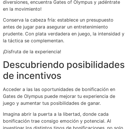
diversiones, encuentra Gates of Olympus y ¡adéntrate
en la movimiento!
Conserva la cabeza fría: establece un presupuesto
antes de jugar para asegurar un entretenimiento
prudente. Con plata verdadera en juego, la intensidad y
la táctica se complementan.
¡Disfruta de la experiencia!
Descubriendo posibilidades
de incentivos
Acceder a las las oportunidades de bonificación en
Gates de Olympus puede mejorar tu experiencia de
juego y aumentar tus posibilidades de ganar.
Imagina abrir la puerta a la libertad, donde cada
bonificación trae consigo emoción y potencial. Al
investigar los distintos tipos de bonificaciones, no solo