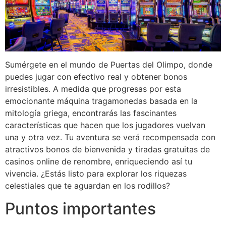
Sumérgete en el mundo de Puertas del Olimpo, donde
puedes jugar con efectivo real y obtener bonos
irresistibles. A medida que progresas por esta
emocionante máquina tragamonedas basada en la
mitología griega, encontrarás las fascinantes
características que hacen que los jugadores vuelvan
una y otra vez. Tu aventura se verá recompensada con
atractivos bonos de bienvenida y tiradas gratuitas de
casinos online de renombre, enriqueciendo así tu
vivencia. ¿Estás listo para explorar los riquezas
celestiales que te aguardan en los rodillos?
Puntos importantes