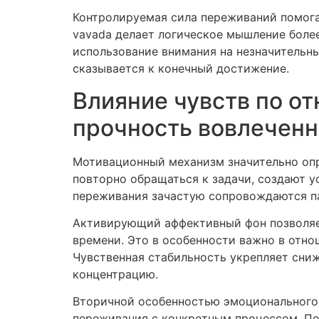
Контролируемая сила переживаний помога
vavada делает логическое мышление боле
использование внимания на незначительн
сказывается к конечный достижение.
Влияние чувств по о
прочность вовлеченн
Мотивационный механизм значительно оп
повторно обращаться к задачи, создают 
переживания зачастую сопровождаются па
Активирующий аффективный фон позволяет
времени. Это в особенности важно в отн
Чувственная стабильность укрепляет сни
концентрацию.
Вторичной особенностью эмоционального 
переживания c конкретным процессом. По