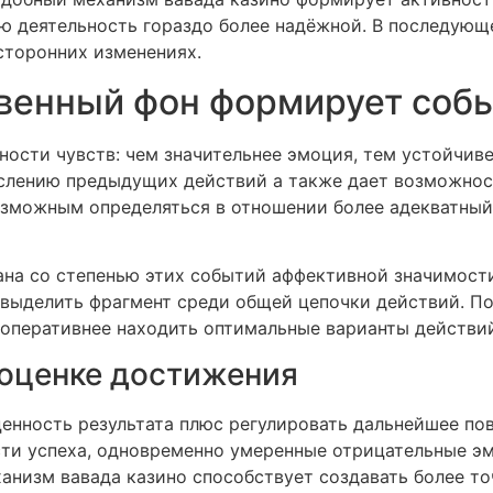
ую деятельность гораздо более надёжной. В последую
сторонних изменениях.
твенный фон формирует соб
ности чувств: чем значительнее эмоция, тем устойчив
слению предыдущих действий а также дает возможност
озможным определяться в отношении более адекватный 
ана со степенью этих событий аффективной значимост
выделить фрагмент среди общей цепочки действий. П
 оперативнее находить оптимальные варианты действий
 оценке достижения
енность результата плюс регулировать дальнейшее по
ти успеха, одновременно умеренные отрицательные э
анизм вавада казино способствует создавать более т