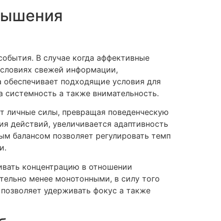
овышения
обытия. В случае когда аффективные
условиях свежей информации,
a обеспечивает подходящие условия для
а системность а также внимательность.
ет личные силы, превращая поведенческую
ия действий, увеличивается адаптивность
ым балансом позволяет регулировать темп
и.
ивать концентрацию в отношении
тельно менее монотонными, в силу того
позволяет удерживать фокус а также