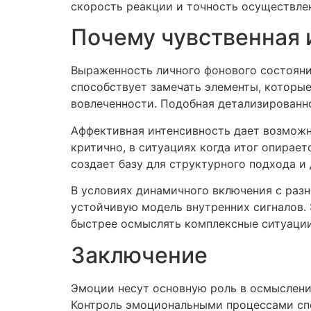
скорость реакции и точность осуществле
Почему чувственная 
Выраженность личного фонового состояни
способствует замечать элементы, которы
вовлеченности. Подобная детализированн
Аффективная интенсивность дает возможн
критично, в ситуациях когда итог опирае
создает базу для структурного подхода 
В условиях динамичного включения с ра
устойчивую модель внутренних сигналов.
быстрее осмыслять комплексные ситуации.
Заключение
Эмоции несут основную роль в осмыслени
Контроль эмоциональными процессами спо