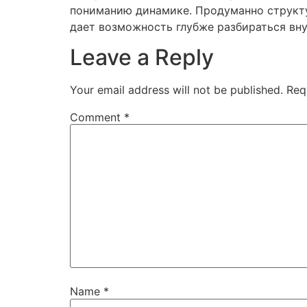
пониманию динамике. Продуманно структ
дает возможность глубже разбираться вн
Leave a Reply
Your email address will not be published.
Req
Comment
*
Name
*