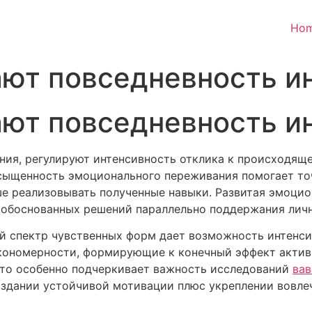
Ho
ают повседневность и
ают повседневность и
ния, регулируют интенсивность отклика к происходящ
сыщенность эмоционального переживания помогает то
ше реализовывать полученные навыки. Развитая эмоци
 обоснованных решений параллельно поддержания личн
й спектр чувственных форм дает возможность интенси
кономерности, формирующие к конечный эффект активн
что особенно подчеркивает важность исследований
вав
здании устойчивой мотивации плюс укреплении вовле