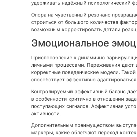
удерживать надёжный психологический фо
Опора на чувственный резонанс превращае
строиться от большого количества фактор
возможным корректировать детали реакци
Эмоциональное эмоци
Приспособление к динамично варьирующи
личными процессами. Переживания дают в
корректные поведенческие модели. Такой
способствует эффективно адаптироваться
Контролируемый аффективный баланс даёт
в особенности критично в отношении зада
поступающих сигналов. Аффективная усто
активности.
Дополнительным преимуществом выступае
маркеры, какие облегчают переход конте