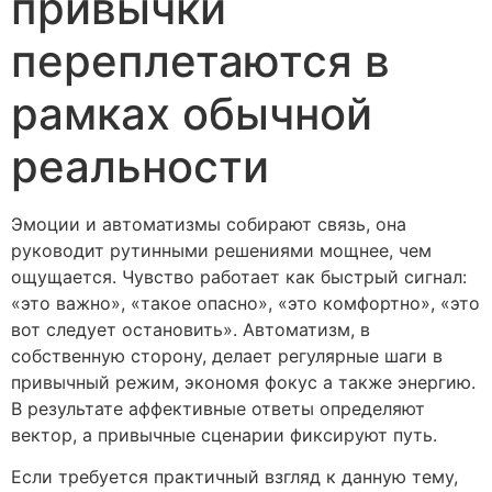
привычки
переплетаются в
рамках обычной
реальности
Эмоции и автоматизмы собирают связь, она
руководит рутинными решениями мощнее, чем
ощущается. Чувство работает как быстрый сигнал:
«это важно», «такое опасно», «это комфортно», «это
вот следует остановить». Автоматизм, в
собственную сторону, делает регулярные шаги в
привычный режим, экономя фокус а также энергию.
В результате аффективные ответы определяют
вектор, а привычные сценарии фиксируют путь.
Если требуется практичный взгляд к данную тему,