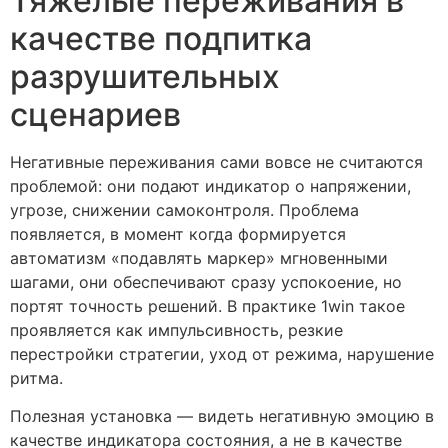
Тяжелые переживания в
качестве подпитка
разрушительных
сценариев
Негативные переживания сами вовсе не считаются
проблемой: они подают индикатор о напряжении,
угрозе, снижении самоконтроля. Проблема
появляется, в момент когда формируется
автоматизм «подавлять маркер» мгновенными
шагами, они обеспечивают сразу успокоение, но
портят точность решений. В практике 1win такое
проявляется как импульсивность, резкие
перестройки стратегии, уход от режима, нарушение
ритма.
Полезная установка — видеть негативную эмоцию в
качестве индикатора состояния, а не в качестве