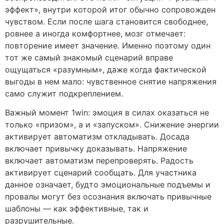
эффект», внутри которой итог обычно сопровожден
чувством. Если после шага становится свободнее,
ровнее а иногда комфортнее, мозг отмечает:
повторение имеет значение. Именно поэтому один
тот же самый знакомый сценарий вправе
ощущаться «разумным», даже когда фактической
выгоды в нем мало: чувственное снятие напряжения
само служит подкреплением.
Важный момент 1win: эмоция в силах оказаться не
только «призом», а и «запуском». Снижение энергии
активирует автоматизм откладывать. Досада
включает привычку доказывать. Напряжение
включает автоматизм перепроверять. Радость
активирует сценарий сообщать. Для участника
данное означает, будто эмоциональные подъемы и
провалы могут без осознания включать привычные
шаблоны — как эффективные, так и
разрушительные.