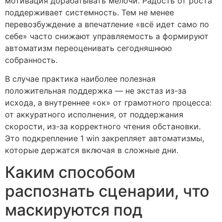
мотивация дорабатывать мелочи. Радость от роста
поддерживает системность. Тем не менее
перевозбуждение а впечатление «всё идет само по
себе» часто снижают управляемость а формируют
автоматизм переоценивать сегодняшнюю
собранность.
В случае практика наиболее полезная
положительная поддержка — не экстаз из-за
исхода, а внутреннее «ок» от грамотного процесса:
от аккуратного исполнения, от поддержания
скорости, из-за корректного чтения обстановки.
Это подкрепление 1 win закрепляет автоматизмы,
которые держатся включая в сложные дни.
Каким способом
распознать сценарии, что
маскируются под