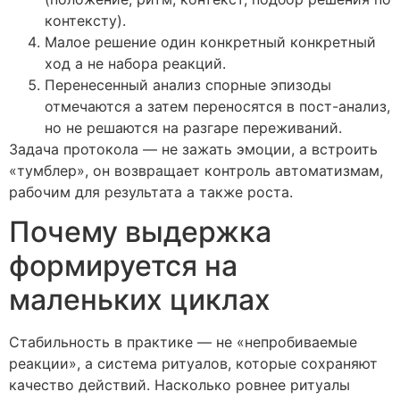
контексту).
Малое решение один конкретный конкретный
ход а не набора реакций.
Перенесенный анализ спорные эпизоды
отмечаются а затем переносятся в пост-анализ,
но не решаются на разгаре переживаний.
Задача протокола — не зажать эмоции, а встроить
«тумблер», он возвращает контроль автоматизмам,
рабочим для результата а также роста.
Почему выдержка
формируется на
маленьких циклах
Стабильность в практике — не «непробиваемые
реакции», а система ритуалов, которые сохраняют
качество действий. Насколько ровнее ритуалы