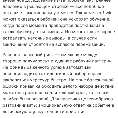
внезапное досадование из-за промаха, внутреннее
давление в решающем отрезке — всё подобное
оставляет эмоциональную метку. Такая метка 1 win
может оказаться рабочей: она ускоряет обучение,
когда после момента проводится пост-анализ а
также фиксируются выводы. Но метка также вправе
встраивать неточные выводы, в случае если
заключения строятся на всплеске переживаний.
Распространенный риск — смешение между
«хорошо получилось» и «данное рабочий паттерн».
На фоне выраженного успеха автоматизм
воспроизводить тот идентичный выбор вправе
закрепиться чересчур быстро. На фоне болезненной
ошибки привычка обходить целого набора действий
может встроиться на длительный срок, хотя если
ошибка была разовой. Для практика целесообразно
разграничивать: эмоциональную ответ на событие а
логическую оценку точности действия.