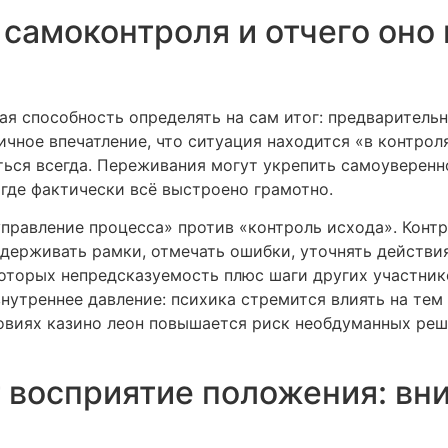
самоконтроля и отчего оно 
я способность определять на сам итог: предварительна
ичное впечатление, что ситуация находится «в контрол
ться всегда. Переживания могут укрепить самоуверенн
 где фактически всё выстроено грамотно.
«управление процесса» против «контроль исхода». Кон
держивать рамки, отмечать ошибки, уточнять действия
оторых непредсказуемость плюс шаги других участник
нутреннее давление: психика стремится влиять на тем
овиях казино леон повышается риск необдуманных реш
 восприятие положения: вни