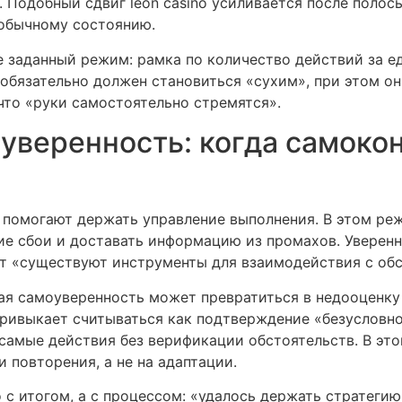
 Подобный сдвиг leon casino усиливается после полос
 обычному состоянию.
е заданный режим: рамка по количество действий за е
 обязательно должен становиться «сухим», при этом он
что «руки самостоятельно стремятся».
 уверенность: когда самоко
а помогают держать управление выполнения. В этом р
е сбои и доставать информацию из промахов. Уверенно
ет «существуют инструменты для взаимодействия с об
ая самоуверенность может превратиться в недооценку 
 привыкает считываться как подтверждение «безусловн
 самые действия без верификации обстоятельств. В э
 повторения, а не на адаптации.
 с итогом, а с процессом: «удалось держать стратеги