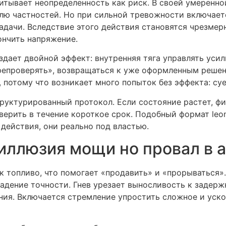
итывает неопределенность как риск. В своей умеренно
олю частностей. Но при сильной тревожности включает
дачи. Вследствие этого действия становятся чрезмер
нчить напряжение.
здает двойной эффект: внутренняя тяга управлять уси
репроверять», возвращаться к уже оформленным решен
, потому что возникает много попыток без эффекта: суе
руктурированный протокол. Если состояние растет, фи
верить в течение короткое срок. Подобный формат leon
 действия, они реально под властью.
 иллюзия мощи но провал в 
 топливо, что помогает «продавить» и «прорываться»
падение точности. Гнев урезает выносливость к задерж
ия. Включается стремление упростить сложное и ускор