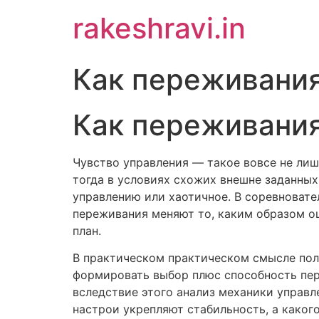
Skip
rakeshravi.in
to
content
Как переживания
Как переживания
Чувство управления — такое вовсе не лиш
тогда в условиях схожих внешне заданны
управлению или хаотичное. В соревноват
переживания меняют то, каким образом о
план.
В практическом практическом смысле пол
формировать выбор плюс способность пер
вследствие этого анализ механики управ
настрои укрепляют стабильность, а како