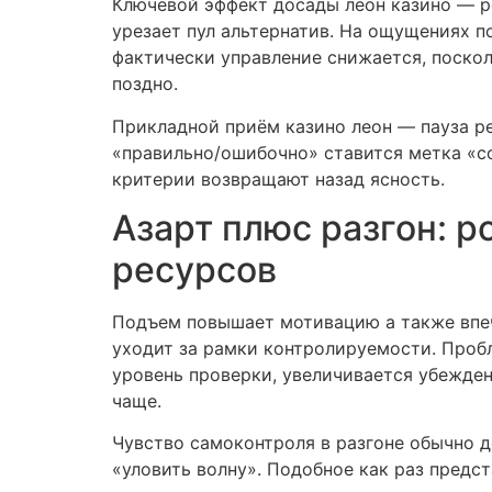
Ключевой эффект досады леон казино — р
урезает пул альтернатив. На ощущениях п
фактически управление снижается, поскол
поздно.
Прикладной приём казино леон — пауза ре
«правильно/ошибочно» ставится метка «со
критерии возвращают назад ясность.
Азарт плюс разгон: р
ресурсов
Подъем повышает мотивацию а также впеча
уходит за рамки контролируемости. Пробл
уровень проверки, увеличивается убежде
чаще.
Чувство самоконтроля в разгоне обычно д
«уловить волну». Подобное как раз предс