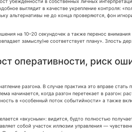
ост убежденности в собственных личных интерпретация
одобное выглядит в качестве укрепление контроля: «по
ьку альтернативы не до конца проверяются, фон игно
шения на 10–20 секундочек а также перенос внимания в
впадает замыслу/не соответствует плану». Злость держ
ост оперативности, риск о
тление разгона. В случае практика это вправе стать 
ема начинается, когда разгон перетекает в разгон: ра
нность в «особенный поток событийности» а также вк
елается «вкусным»: видится, будто полностью получает
тавляет собой участок иллюзии управления — чувственн