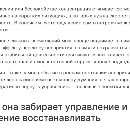
ении или беспокойстве концентрация стягивается: мо
тивно на коротких ситуациях, в которых нужна скорость
ость. В конечном счете ощущение самоконтроля может 
сти.
после сильных впечатлений мозг проще поднимает в па
 эффекту перекосу восприятия: в памяти сохраняются 
ы стабильной деятельности считываются как «ничего з
о паттернах и плюс к неточной корректировке подхода
ия. То же самое событие в ровном состоянии восприни
ое леон казино изменяет манеру думания: не как вопр
еративно вернуть управление». Поспешные попытки «во
 она забирает управление и
ение восстанавливать