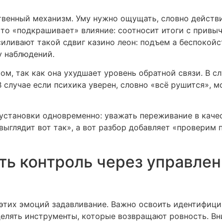
енный механизм. Уму нужно ощущать, словно действи
сто «подкрашивает» влияние: соотносит итоги с прив
иливают такой сдвиг казино леон: подъем а беспокой
у наблюдений.
, так как она ухудшает уровень обратной связи. В слу
В случае если психика уверен, словно «всё рушится», 
 установки одновременно: уважать переживание в каче
«выглядит вот так», а вот разбор добавляет «проверим 
ть контроль через управлен
 этих эмоций задавливание. Важно освоить идентифици
делять инструменты, которые возвращают ровность. Вн