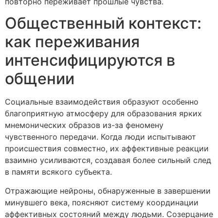
повторно переживает прошлые чувства.
Общественный контекст:
как переживания
интенсифицируются в
общении
Социальные взаимодействия образуют особенно
благоприятную атмосферу для образования ярких
мнемонических образов из-за феномену
чувственного передачи. Когда люди испытывают
происшествия совместно, их аффективные реакции
взаимно усиливаются, создавая более сильный след
в памяти всякого субъекта.
Отражающие нейроны, обнаруженные в завершении
минувшего века, поясняют систему координации
аффективных состояний между людьми. Созерцание