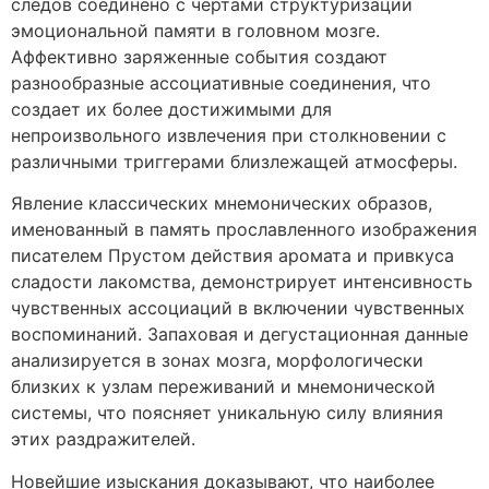
следов соединено с чертами структуризации
эмоциональной памяти в головном мозге.
Аффективно заряженные события создают
разнообразные ассоциативные соединения, что
создает их более достижимыми для
непроизвольного извлечения при столкновении с
различными триггерами близлежащей атмосферы.
Явление классических мнемонических образов,
именованный в память прославленного изображения
писателем Прустом действия аромата и привкуса
сладости лакомства, демонстрирует интенсивность
чувственных ассоциаций в включении чувственных
воспоминаний. Запаховая и дегустационная данные
анализируется в зонах мозга, морфологически
близких к узлам переживаний и мнемонической
системы, что поясняет уникальную силу влияния
этих раздражителей.
Новейшие изыскания доказывают, что наиболее