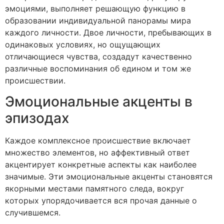
эмоциями, выполняет решающую функцию в
образовании индивидуальной панорамы мира
каждого личности. Двое личности, пребывающих в
одинаковых условиях, но ощущающих
отличающиеся чувства, создадут качественно
различные воспоминания об едином и том же
происшествии.
Эмоциональные акценты в
эпизодах
Каждое комплексное происшествие включает
множество элементов, но аффективный ответ
акцентирует конкретные аспекты как наиболее
значимые. Эти эмоциональные акценты становятся
якорными местами памятного следа, вокруг
которых упорядочивается вся прочая данные о
случившемся.