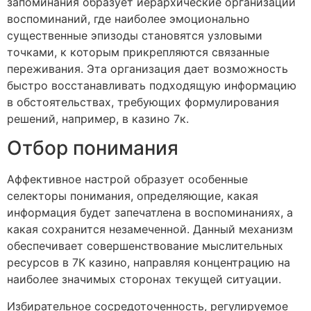
запоминания образует иерархические организации
воспоминаний, где наиболее эмоционально
существенные эпизоды становятся узловыми
точками, к которым прикрепляются связанные
переживания. Эта организация дает возможность
быстро восстанавливать подходящую информацию
в обстоятельствах, требующих формулирования
решений, например, в казино 7к.
Отбор понимания
Аффективное настрой образует особенные
селекторы понимания, определяющие, какая
информация будет запечатлена в воспоминаниях, а
какая сохранится незамеченной. Данный механизм
обеспечивает совершенствование мыслительных
ресурсов в 7К казино, направляя концентрацию на
наиболее значимых сторонах текущей ситуации.
Избирательное сосредоточенность, регулируемое