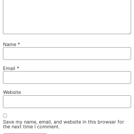
Name
*
Email
*
Website
Save my name, email, and website in this browser for
the next time I comment.