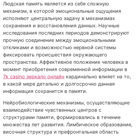
Людская память является из себя сложную
механизм, в которой эмоциональные ощущения
исполняют центральную задачу в механизмах
сохранения и восстановления данных. Научные
исследования последних периодов демонстрируют
прочную соединение между эмоциональными
откликами и возможностью нервной системы
фиксировать происшествия окружающего
пространства. Аффективное положение человека в
момент приобретения современной информации в
7k casino зеркало онлайн
кардинально влияет на то,
в какой мере детально и долгосрочно данная
информация сохранится в памяти.
Нейробиологические механизмы, осуществляющие
взаимодействие чувственных центров с
структурами памяти, формировались в течение
множества лет развития. Лимбическое образование,
височная структура и префронтальная область