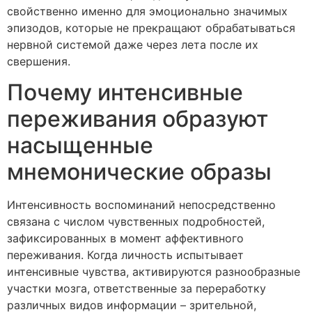
свойственно именно для эмоционально значимых
эпизодов, которые не прекращают обрабатываться
нервной системой даже через лета после их
свершения.
Почему интенсивные
переживания образуют
насыщенные
мнемонические образы
Интенсивность воспоминаний непосредственно
связана с числом чувственных подробностей,
зафиксированных в момент аффективного
переживания. Когда личность испытывает
интенсивные чувства, активируются разнообразные
участки мозга, ответственные за переработку
различных видов информации – зрительной,