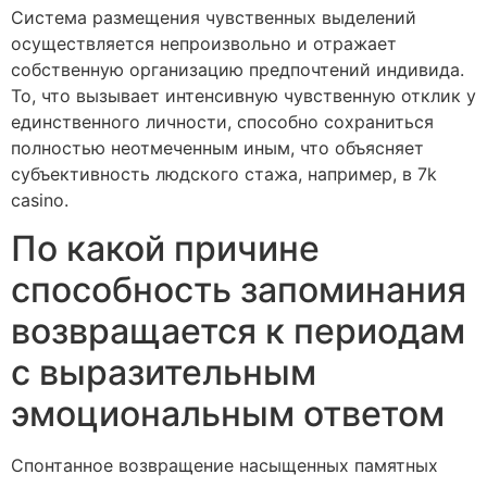
Система размещения чувственных выделений
осуществляется непроизвольно и отражает
собственную организацию предпочтений индивида.
То, что вызывает интенсивную чувственную отклик у
единственного личности, способно сохраниться
полностью неотмеченным иным, что объясняет
субъективность людского стажа, например, в 7k
casino.
По какой причине
способность запоминания
возвращается к периодам
с выразительным
эмоциональным ответом
Спонтанное возвращение насыщенных памятных