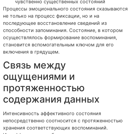
чувственно существенных состояний
Процессы эмоционального состояния сказываются
не только на процесс фиксации, но и на
последующее восстановление сведений из
способности запоминания. Состояние, в котором
осуществлялось формирование воспоминания,
становится вспомогательным ключом для его
включения в грядущем.
Связь между
ощущениями и
протяженностью
содержания данных
Интенсивность аффективного состояния
непосредственно соотносится с протяженностью
хранения соответствующих воспоминаний.