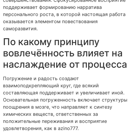
поддерживает формированию нарратива
персонального роста, в которой настоящая работа
оказывается элементом повествования
саморазвития.
По какому принципу
вовлечённость влияет на
наслаждение от процесса
Погружение и радость создают
взаимоподкрепляющий круг, где всякий
составляющая поддерживает и увеличивает иной.
Основательная погруженность включает структуры
поощрения в мозге, что направляет к синтезу
химических веществ, ответственных за
положительные переживания и восприятие
удовлетворения, как в azino777.