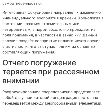
самоотнесенностью.
Интенсивная фокусировка направляет к изменению
индивидуального восприятия времени. Хронология в
состоянии казаться стремительным или
неторопливым, а порой абсолютно пропадает из
поля понимания, в частности в азино 777. Данный
явление создаёт восприятие полного исчезновения
в активности, что выступает одним из основных
составляющих погружения.
Отчего погружение
теряется при рассеянном
внимании
Расфокусированное сосредоточение представляет
собой фазу, при которой концентрация постоянно
перемещается между многообразными элементами,