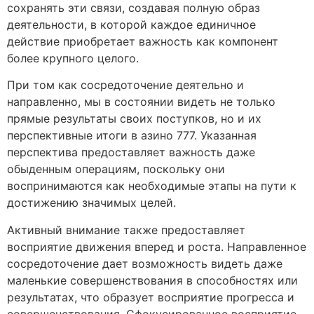
сохранять эти связи, создавая полную образ
деятельности, в которой каждое единичное
действие приобретает важность как компонент
более крупного целого.
При том как сосредоточение деятельно и
направленно, мы в состоянии видеть не только
прямые результаты своих поступков, но и их
перспективные итоги в азино 777. Указанная
перспектива предоставляет важность даже
обыденным операциям, поскольку они
воспринимаются как необходимые этапы на пути к
достижению значимых целей.
Активный внимание также предоставляет
восприятие движения вперед и роста. Направленное
сосредоточение дает возможность видеть даже
маленькие совершенствования в способностях или
результатах, что образует восприятие прогресса и
совершенствования. Сфокусированное восприятие