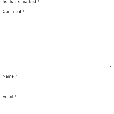
fields are marked
*
Comment
*
Name
*
Email
*