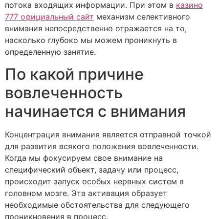
потока входящих информации. При этом в
казино
777 официальный сайт
механизм селективного
внимания непосредственно отражается на то,
насколько глубоко мы можем проникнуть в
определенную занятие.
По какой причине
вовлеченность
начинается с внимания
Концентрация внимания является отправной точкой
для развития всякого положения вовлеченности.
Когда мы фокусируем свое внимание на
специфический объект, задачу или процесс,
происходит запуск особых нервных систем в
головном мозге. Эта активация образует
необходимые обстоятельства для следующего
проникновения в процесс.