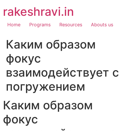
Skip
rakeshravi.in
to
content
Home
Programs
Resources
Abouts us
Каким образом
фокус
взаимодействует с
погружением
Каким образом
фокус