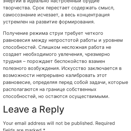
энергии в идеально настроенный орудие
творчества. Срок перестает содержать смысл,
самосознание исчезает, а весь концентрация
устремлен на развитие формирования.
Получение режима струи требует четкого
равновесия между непростотой работы и уровнем
способностей. Слишком несложная работа не
создает необходимого увлечения, чрезмерно
трудная – порождает беспокойство взамен
полезного возбуждения. Искусство заключается в
возможности непрерывно калибровать этот
равновесие, определяя перед собой задачи, которые
располагаются на границе собственных
способностей, но остаются осуществимыми.
Leave a Reply
Your email address will not be published.
Required
fields are marked
*