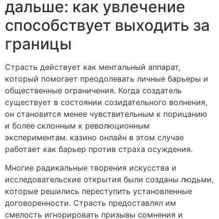
дальше: как увлечение
способствует выходить за
границы
Страсть действует как ментальный аппарат,
который помогает преодолевать личные барьеры и
общественные ограничения. Когда создатель
существует в состоянии созидательного волнения,
он становится менее чувствительным к порицанию
и более склонным к революционным
экспериментам. казино онлайн в этом случае
работает как барьер против страха осуждения.
Многие радикальные творения искусства и
исследовательские открытия были созданы людьми,
которые решились переступить установленные
договоренности. Страсть предоставлял им
смелость игнорировать призывы сомнения и