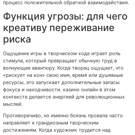
процесс положительной обратной взаимодействия.
Функция угрозы: для чего
креативу переживание
риска
Ощущение игры в творческом ходе играет роль
стимула, который превращает обычную труд в
волнующее авантюру. Когда творец ощущает, что
«рискует на кон» свою имя, время или душевные
ресурсы, это запускает дополнительные запасы
фокуса и находчивости. казино онлайн в этом
контексте делается энергией для революционных
мыслей.
Противоречиво, но именно боязнь провала часто
направляет к грандиозным творческим
достижениям. Когда художник трудится над