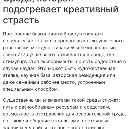
подогревает креативный
страсть
Построение благоприятной окружения для
созидательного азарта предполагает скрупулезного
равновесия между активацией и безопасностью.
азино 777 лучше всего развивается в среде, где
стимулируются эксперименты, но есть содействие в
случае неудач. Это может быть художественная
ателье, научная база, авторская резиденция или
даже семейный рабочее место, устроенный
специальным способом.
Существенными элементами такой среды служат:
путь к разнообразным ресурсам и средствам,
возможность отстранения для основательной труда,
но также и общение с коллегами, постоянные
задачи и дедлайны, которые поддерживают