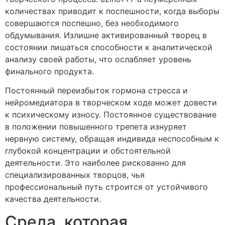
количествах приводит к поспешности, когда выборы
совершаются поспешно, без необходимого
обдумывания. Излишне активированный творец в
состоянии лишаться способности к аналитической
анализу своей работы, что ослабляет уровень
финального продукта.
Постоянный переизбыток гормона стресса и
нейромедиатора в творческом ходе может довести
к психическому износу. Постоянное существование
в положении повышенного трепета изнуряет
нервную систему, обращая индивида неспособным к
глубокой концентрации и обстоятельной
деятельности. Это наиболее рискованно для
специализированных творцов, чья
профессиональный путь строится от устойчивого
качества деятельности.
Среда, которая