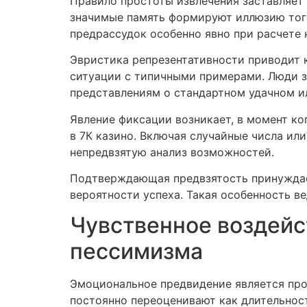
Правило простоты извлечения заставляет
значимые память формируют иллюзию того
предрассудок особенно явно при расчете 
Эвристика репрезентативности приводит 
ситуации с типичными примерами. Люди за
представлениям о стандартном удачном и
Явление фиксации возникает, в момент ко
в 7К казино. Включая случайные числа ил
непредвзятую анализ возможностей.
Подтверждающая предвзятость принуждает
вероятности успеха. Такая особенность в
Чувственное воздейс
пессимизма
Эмоциональное предвидение является про
постоянно переоценивают как длительност