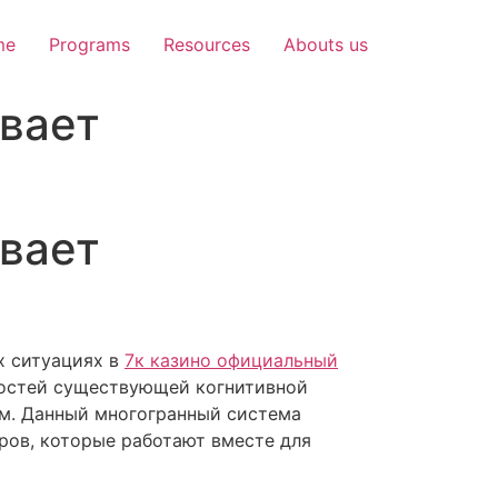
me
Programs
Resources
Abouts us
вает
вает
х ситуациях в
7к казино официальный
ностей существующей когнитивной
м. Данный многогранный система
ров, которые работают вместе для