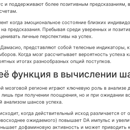
 и поддерживают более позитивным предсказаниям, в
счетам.
ент когда эмоциональное состояние близких индивидо
 на предсказания. Пребывая среди уверенных и позит
енивать личные перспективы на успех.
. Дамасио, представляют собой телесные индикаторы, 
боров. Когда мозг рассчитывает вероятность успеха к
оятных итогах разнообразных опций поступков.
её функция в вычислении ш
й мозговой регионе играют ключевую роль в анализе 
е лишь при получении поощрения, но и при ожидании в
й анализом шансов успеха.
исходит, когда действительный исход различается от 
ревосходнее ожидаемого) повышает DA импульс и увели
еньшает дофаминовую активность и может приводить 