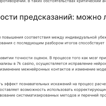
 противоречий. В таких обстоятельствах критический а
ости предсказаний: можно 
м повышения соответствия между индивидуальной убе
рования с последующим разбором итогов способствует 
витии точности оценок. В процессе того как мозг при
ализы в 7k casino, осуществляется исправление нейро
 изменение межнейронных контактов и изменение моде
ь эффект познавательных искажений на процесс расче
ставляет возможность использовать корректирующие 
вование систематизированных методов и перечней про