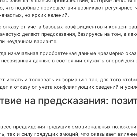
 нас завышать шансы происшествий, которые легко всп
, что подобные происшествия возникают регулярнее, ч
нечастых, но ярких явлений.
к отказу от учета базовых коэффициентов и концентра
частую делают предсказания, базируясь на том, в как
ли неудачном варианте.
гда изначальная приобретенная данные чрезмерно ока
и несвязанная данные в состоянии служить опорой для
 искать и толковать информацию так, для того чтобы 
едет к отказу от учета конфликтующих сведений и уси
твие на предсказания: пози
цесс предвидения грядущих эмоциональных положений
ь, так и силу грядущих эмоций, что оказывает влияни