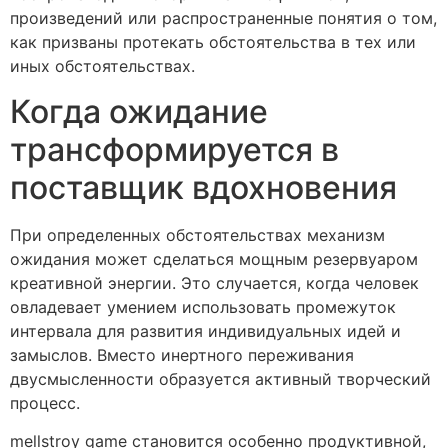
произведений или распространенные понятия о том,
как призваны протекать обстоятельства в тех или
иных обстоятельствах.
Когда ожидание
трансформируется в
поставщик вдохновения
При определенных обстоятельствах механизм
ожидания может сделаться мощным резервуаром
креативной энергии. Это случается, когда человек
овладевает умением использовать промежуток
интервала для развития индивидуальных идей и
замыслов. Вместо инертного переживания
двусмысленности образуется активный творческий
процесс.
mellstroy game становится особенно продуктивной,