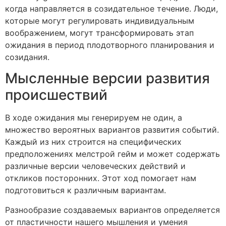
когда направляется в созидательное течение. Люди,
которые могут регулировать индивидуальным
воображением, могут трансформировать этап
ожидания в период плодотворного планирования и
созидания.
Мысленные версии развития
происшествий
В ходе ожидания мы генерируем не один, а
множество вероятных вариантов развития событий.
Каждый из них строится на специфических
предположениях мелстрой гейм и может содержать
различные версии человеческих действий и
откликов посторонних. Этот ход помогает нам
подготовиться к различным вариантам.
Разнообразие создаваемых вариантов определяется
от пластичности нашего мышления и умения