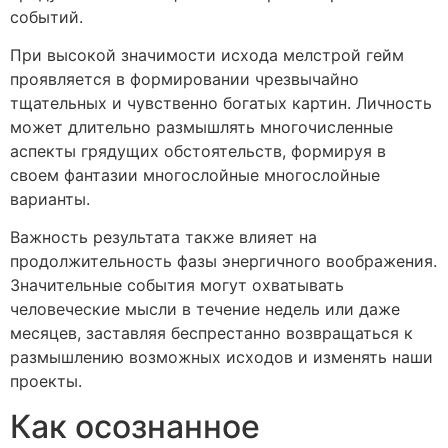
событий.
При высокой значимости исхода мелстрой гейм
проявляется в формировании чрезвычайно
тщательных и чувственно богатых картин. Личность
может длительно размышлять многочисленные
аспекты грядущих обстоятельств, формируя в
своем фантазии многослойные многослойные
варианты.
Важность результата также влияет на
продолжительность фазы энергичного воображения.
Значительные события могут охватывать
человеческие мысли в течение недель или даже
месяцев, заставляя беспрестанно возвращаться к
размышлению возможных исходов и изменять наши
проекты.
Как осознанное