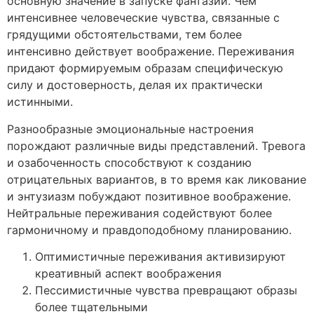
основную значение в запуске фантазии. Чем
интенсивнее человеческие чувства, связанные с
грядущими обстоятельствами, тем более
интенсивно действует воображение. Переживания
придают формируемым образам специфическую
силу и достоверность, делая их практически
истинными.
Разнообразные эмоциональные настроения
порождают различные виды представлений. Тревога
и озабоченность способствуют к созданию
отрицательных вариантов, в то время как ликование
и энтузиазм побуждают позитивное воображение.
Нейтральные переживания содействуют более
гармоничному и правдоподобному планированию.
Оптимистичные переживания активизируют
креативный аспект воображения
Пессимистичные чувства превращают образы
более тщательными