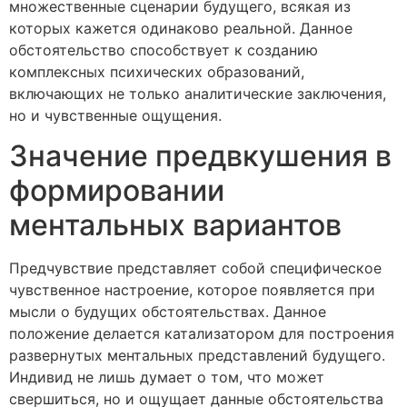
множественные сценарии будущего, всякая из
которых кажется одинаково реальной. Данное
обстоятельство способствует к созданию
комплексных психических образований,
включающих не только аналитические заключения,
но и чувственные ощущения.
Значение предвкушения в
формировании
ментальных вариантов
Предчувствие представляет собой специфическое
чувственное настроение, которое появляется при
мысли о будущих обстоятельствах. Данное
положение делается катализатором для построения
развернутых ментальных представлений будущего.
Индивид не лишь думает о том, что может
свершиться, но и ощущает данные обстоятельства