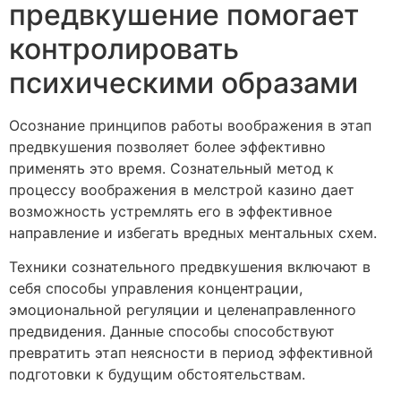
предвкушение помогает
контролировать
психическими образами
Осознание принципов работы воображения в этап
предвкушения позволяет более эффективно
применять это время. Сознательный метод к
процессу воображения в мелстрой казино дает
возможность устремлять его в эффективное
направление и избегать вредных ментальных схем.
Техники сознательного предвкушения включают в
себя способы управления концентрации,
эмоциональной регуляции и целенаправленного
предвидения. Данные способы способствуют
превратить этап неясности в период эффективной
подготовки к будущим обстоятельствам.