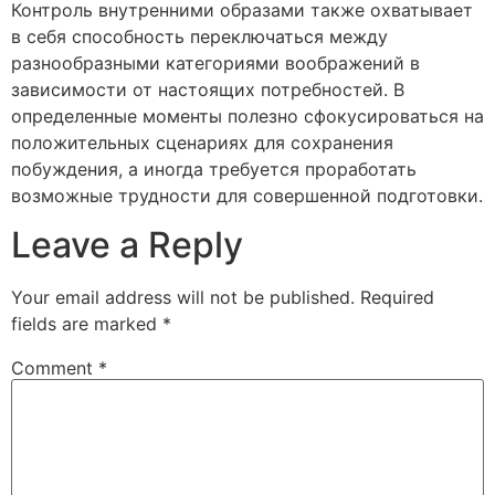
Контроль внутренними образами также охватывает
в себя способность переключаться между
разнообразными категориями воображений в
зависимости от настоящих потребностей. В
определенные моменты полезно сфокусироваться на
положительных сценариях для сохранения
побуждения, а иногда требуется проработать
возможные трудности для совершенной подготовки.
Leave a Reply
Your email address will not be published.
Required
fields are marked
*
Comment
*