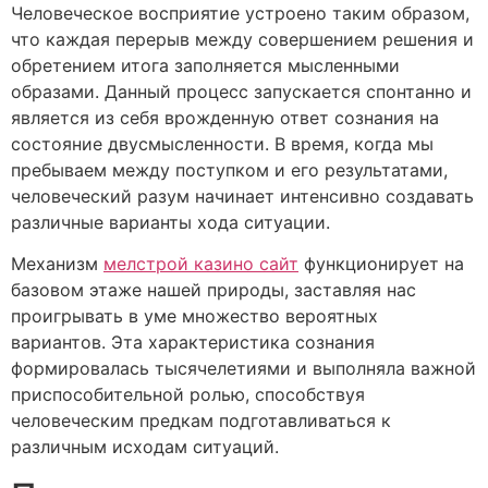
Человеческое восприятие устроено таким образом,
что каждая перерыв между совершением решения и
обретением итога заполняется мысленными
образами. Данный процесс запускается спонтанно и
является из себя врожденную ответ сознания на
состояние двусмысленности. В время, когда мы
пребываем между поступком и его результатами,
человеческий разум начинает интенсивно создавать
различные варианты хода ситуации.
Механизм
мелстрой казино сайт
функционирует на
базовом этаже нашей природы, заставляя нас
проигрывать в уме множество вероятных
вариантов. Эта характеристика сознания
формировалась тысячелетиями и выполняла важной
приспособительной ролью, способствуя
человеческим предкам подготавливаться к
различным исходам ситуаций.