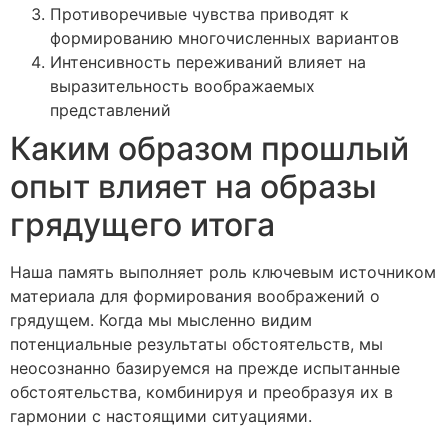
Противоречивые чувства приводят к
формированию многочисленных вариантов
Интенсивность переживаний влияет на
выразительность воображаемых
представлений
Каким образом прошлый
опыт влияет на образы
грядущего итога
Наша память выполняет роль ключевым источником
материала для формирования воображений о
грядущем. Когда мы мысленно видим
потенциальные результаты обстоятельств, мы
неосознанно базируемся на прежде испытанные
обстоятельства, комбинируя и преобразуя их в
гармонии с настоящими ситуациями.