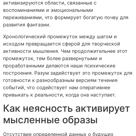
активизируются области, связанные с
воспоминаниями и эмоциональными
переживаниями, что формирует богатую почву для
развития фантазии.
Хронологический промежуток между шагом и
исходом превращается сферой для творческой
активности мышления. Чем продолжительнее этот
промежуток, тем более развернутыми и
проработанными делаются наши психические
построения. Разум задействует это промежуток для
готовности к разнообразным версиям течения
событий, что содействует нам оперативнее
привыкать к реальности, когда она наступает.
Как неясность активирует
мысленные образы
Отсутствие определенной данных о будущих