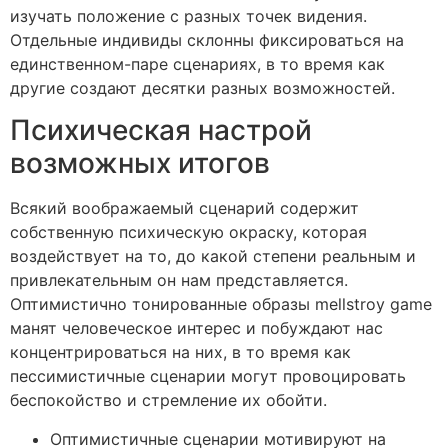
изучать положение с разных точек видения.
Отдельные индивиды склонны фиксироваться на
единственном-паре сценариях, в то время как
другие создают десятки разных возможностей.
Психическая настрой
возможных итогов
Всякий воображаемый сценарий содержит
собственную психическую окраску, которая
воздействует на то, до какой степени реальным и
привлекательным он нам представляется.
Оптимистично тонированные образы mellstroy game
манят человеческое интерес и побуждают нас
концентрироваться на них, в то время как
пессимистичные сценарии могут провоцировать
беспокойство и стремление их обойти.
Оптимистичные сценарии мотивируют на