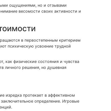
ными ощущениями, но и отзывами
онимание весомости своих активности и
тоимости
евращаются в первостепенным критерием
руют психическую усвоение трудной
, как физические состояния и чувства
тв личного решения, но душевная
ие изредка протекает в аффективном
а заключительное определение. Игровые
енций.