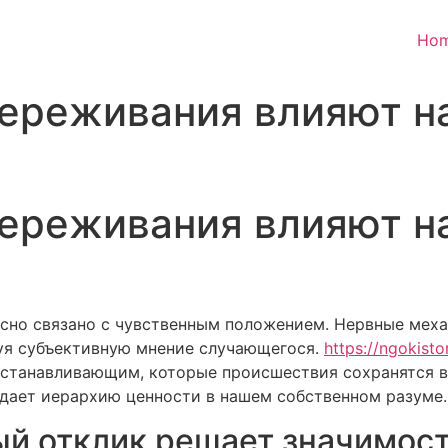
Ho
ереживания влияют н
ереживания влияют н
сно связано с чувственным положением. Нервные мех
зуя субъективную мнение случающегося.
https://ngokist
станавливающим, которые происшествия сохранятся в 
здает иерархию ценности в нашем собственном разуме.
й отклик решает значимос