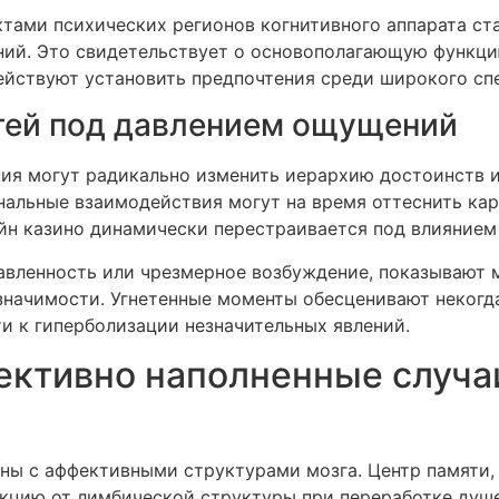
ктами психических регионов когнитивного аппарата ст
ий. Это свидетельствует о основополагающую функцию
ействуют установить предпочтения среди широкого сп
тей под давлением ощущений
я могут радикально изменить иерархию достоинств и
льные взаимодействия могут на время оттеснить карь
йн казино динамически перестраивается под влиянием
авленность или чрезмерное возбуждение, показывают м
начимости. Угнетенные моменты обесценивают некогда 
и к гиперболизации незначительных явлений.
ективно наполненные случа
ны с аффективными структурами мозга. Центр памяти
кцию от лимбической структуры при переработке душе