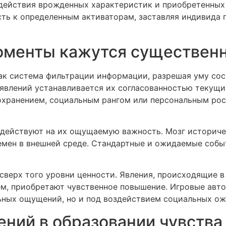
одействия врожденных характеристик и приобретенных 
сть к определенным активаторам, заставляя индивида 
оменты кажутся существен
ак система фильтрации информации, разрешая уму со
явлений устанавливается их согласованностью текущ
охранением, социальным рангом или персональным ро
здействуют на их ощущаемую важность. Мозг историче
мен в внешней среде. Стандартные и ожидаемые собы
сверх того уровни ценности. Явления, происходящие 
, приобретают чувственное повышение. Игровые авто
ьных ощущений, но и под воздействием социальных ож
ний в образовании чувства