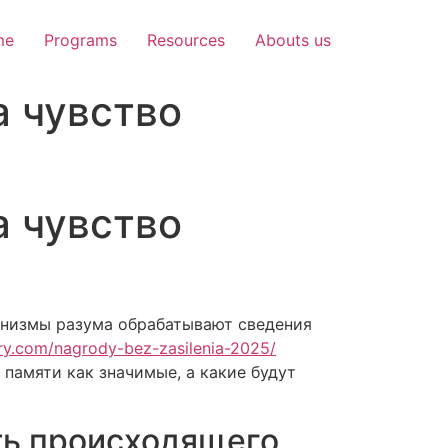
me
Programs
Resources
Abouts us
а чувство
а чувство
анизмы разума обрабатывают сведения
ory.com/nagrody-bez-zasilenia-2025/
памяти как значимые, а какие будут
ть происходящего