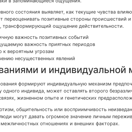
овки в запоминающиеся ощущения.
вного состояния выявляет, как текущие чувства влия
ет переоценивать позитивные стороны происшествий и 
ь, трансформирующий ощущение действительности.
ичную важность позитивных событий
щущаемую важность приятных периодов
 к вероятным угрозам
чению несущественных явлений
ваниями и индивидуальной 
ования формируют индивидуальную механизм предпочт
одного индивида, может оставлять второго безразли
связях, жизненном опыте и генетических предрасполож
отизм, общительность или восприимчивость неизведан
 люди могут давать огромное значение личным пережи
 межличностных отношениях и внешних факторах.