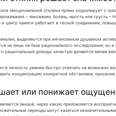
сила эмоциональной отклика прямо коррелирует с чув
реживания – ликование, боязнь, ярость или грусть – 
а и центр памяти работают в тесной соединении, повы
еналин, выделяются при интенсивном душевном актива
ся не лишь на базе рационального исследования, но и
чего рациональные доводы зачастую делаются менее вл
 в личность умение быстро отвечать на возможно ва
вить концентрацию конкретной обстановке, присвоив 
ышает или понижает ощущен
вляется линзой, через какую преломляется восприяти
ложительные периоды могут казаться незначительными