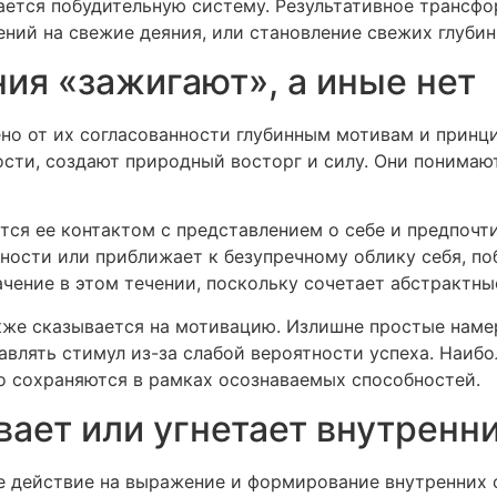
ается побудительную систему. Результативное трансф
ий на свежие деяния, или становление свежих глуби
ия «зажигают», а иные нет
но от их согласованности глубинным мотивам и принц
ти, создают природный восторг и силу. Они понимают
тся ее контактом с представлением о себе и предпочт
ности или приближает к безупречному облику себя, по
ачение в этом течении, поскольку сочетает абстрактн
же сказывается на мотивацию. Излишне простые намер
авлять стимул из-за слабой вероятности успеха. Наи
о сохраняются в рамках осознаваемых способностей.
вает или угнетает внутренн
е действие на выражение и формирование внутренних 