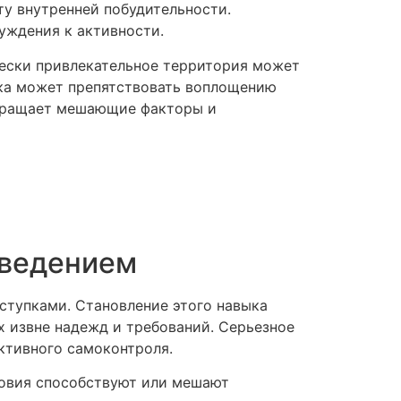
ту внутренней побудительности.
уждения к активности.
чески привлекательное территория может
вка может препятствовать воплощению
сокращает мешающие факторы и
оведением
ступками. Становление этого навыка
х извне надежд и требований. Серьезное
ктивного самоконтроля.
ловия способствуют или мешают