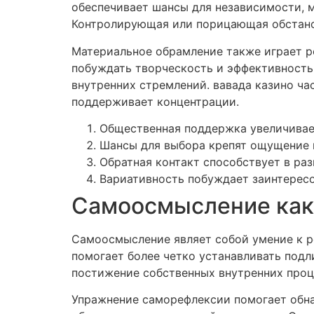
обеспечивает шансы для независимости, м
Контролирующая или порицающая обстанов
Материальное обрамление также играет р
побуждать творческость и эффективность
внутренних стремлений. вавада казино ч
поддерживает концентрации.
Общественная поддержка увеличивае
Шансы для выбора крепят ощущение
Обратная контакт способствует в ра
Вариативность побуждает заинтересо
Самоосмысление как
Самоосмысление являет собой умение к р
помогает более четко устанавливать подл
постижение собственных внутренних проц
Упражнение саморефлексии помогает обна