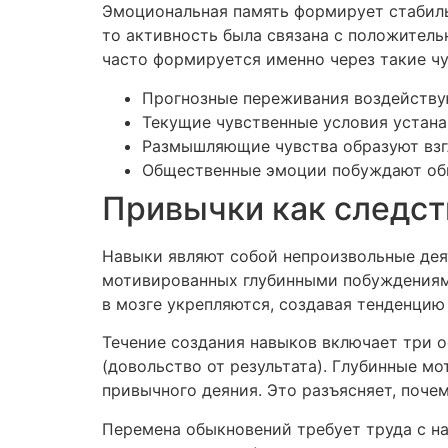
Эмоциональная память формирует стабиль
то активность была связана с положитель
часто формируется именно через такие чу
Прогнозные переживания воздействую
Текущие чувственные условия устана
Размышляющие чувства образуют взг
Общественные эмоции побуждают об
Привычки как следст
Навыки являют собой непроизвольные деят
мотивированных глубинными побуждениями
в мозге укрепляются, создавая тенденцию
Течение создания навыков включает три ос
(довольство от результата). Глубинные м
привычного деяния. Это разъясняет, поче
Перемена обыкновений требует труда с н