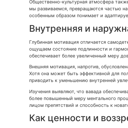
Общественно-культурная атмосфера также
мы развиваемся, превращаются частью на
особенным образом понимает и адаптируе
Внутренняя и наружн
Глубинная мотивация отличается самодет
ощущаем состояние подлинности и гармо
обеспечивает более увеличенный меру дово
Внешняя мотивация, напротив, обусловлен
Хотя она может быть эффективной для по
приводить к уменьшению внутренней увле
Изучения выявляют, что вавада обеспечив
более повышенный меру ментального проц
лицом препятствий и способность к нова
Как ценности и воззр