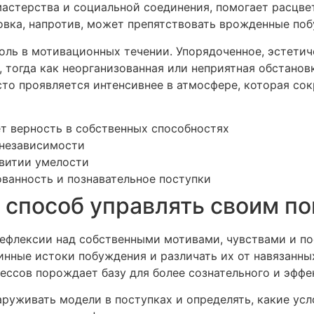
астерства и социальной соединения, помогает расцве
ка, напротив, может препятствовать врожденные поб
оль в мотивационных течении. Упорядоченное, эстети
, тогда как неорганизованная или неприятная обстано
асто проявляется интенсивнее в атмосфере, которая 
т верность в собственных способностях
 независимости
звитии умелости
ванность и познавательное поступки
 способ управлять своим п
ефлексии над собственными мотивами, чувствами и по
инные истоки побуждения и различать их от навязанны
ессов порождает базу для более сознательного и эффе
руживать модели в поступках и определять, какие ус