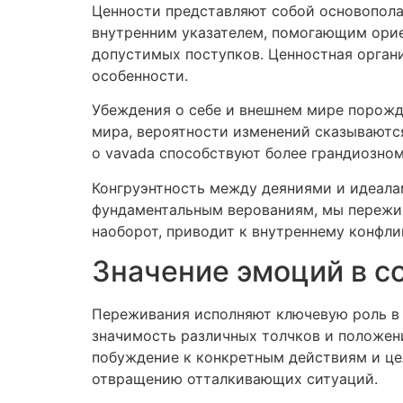
Ценности представляют собой основопола
внутренним указателем, помогающим орие
допустимых поступков. Ценностная орган
особенности.
Убеждения о себе и внешнем мире порожд
мира, вероятности изменений сказываютс
о vavada способствуют более грандиозном
Конгруэнтность между деяниями и идеалам
фундаментальным верованиям, мы пережив
наоборот, приводит к внутреннему конфли
Значение эмоций в с
Переживания исполняют ключевую роль в 
значимость различных толчков и положени
побуждение к конкретным действиям и цел
отвращению отталкивающих ситуаций.