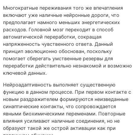
Многократные переживания того же впечатления
включают уже наличные нейронные дороги, что
предполагает намного меньших энергетических
расходов. Головной мозг переходит в способ
автоматической переработки, сокращая
напряженность чувственного ответа. Данный
принцип эволюционно обоснован, поскольку
помогает сберегать умственные резервы для
переработки действительно незнакомой и возможно
ключевой данных.
Нейроадаптивность выполняет существенную
функцию в данном процессе. При первом контакте с
новым раздражителем формируются неизведанные
синаптические контакты, что сопровождается
явными биохимическими переменами. Повторные
влияния усиливают наличные соединения, но не
образуют такой же острой активации как при