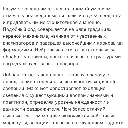
Разум человека имеет неповторимой умением
отмечать неизведанные сигналы из ручья сведений
и придавать им исключительное значение.
Подобный ход совершается на ряде градациях
нервной механизма, начиная от чувственных
анализаторов и завершая высочайшими корковыми
формациями. Нейронные сети, ответственные за
обработку новизны, плотно связаны с структурами
награды и чувственного надзора.
Лобная область исполняет ключевую задачу в
определении степени оригинальности входящей
сведений. Макс Бет сопоставляет входящие
сведения с существующими воспоминаниями и
практикой, определяя уровень нежданности и
важности раздражителя. Чем более отличий
выявляется, тем мощнее включаются нейронные
маршруты, ассоциированные с получением радости.