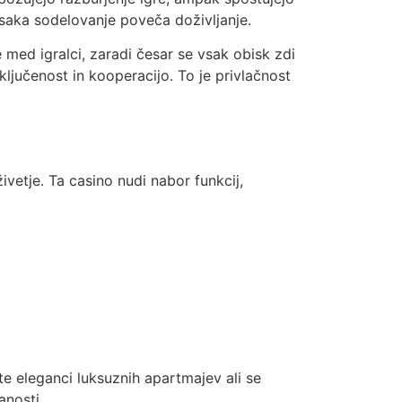
vsaka sodelovanje poveča doživljanje.
med igralci, zaradi česar se vsak obisk zdi
ljučenost in kooperacijo. To je privlačnost
vetje. Ta casino nudi nabor funkcij,
te eleganci luksuznih apartmajev ali se
anosti.