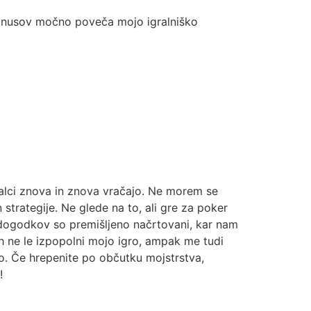
bonusov močno poveča mojo igralniško
gralci znova in znova vračajo. Ne morem se
 strategije. Ne glede na to, ali gre za poker
i dogodkov so premišljeno načrtovani, kar nam
h ne le izpopolni mojo igro, ampak me tudi
ro. Če hrepenite po občutku mojstrstva,
!