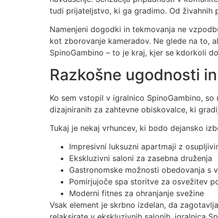
tudi prijateljstvo, ki ga gradimo. Od živahni
Namenjeni dogodki in tekmovanja ne vzpodbudi
kot zborovanje kameradov. Ne glede na to, ali
SpinoGambino – to je kraj, kjer se kdorkoli dož
Razkošne ugodnosti in
Ko sem vstopil v igralnico SpinoGambino, so m
dizajniranih za zahtevne obiskovalce, ki gradi
Tukaj je nekaj vrhuncev, ki bodo dejansko izbo
Impresivni luksuzni apartmaji z osuplji
Ekskluzivni saloni za zasebna druženja
Gastronomske možnosti obedovanja s vr
Pomirjujoče spa storitve za osvežitev po
Moderni fitnes za ohranjanje svežine
Vsak element je skrbno izdelan, da zagotavlja 
relaksirate v ekskluzivnih salonih, igralnica 