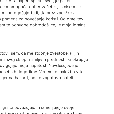
šel v ta napeti spletni svet, je paket
lcem omogoča dober začetek, in nisem se
pak mi omogočajo tudi, da brez zadržkov
ga pomena za povečanje koristi. Od omejitev
dem te ponudbe dobrodošlice, je moja igralna
tovil sem, da me stopnje zvestobe, ki jih
a svoj sklop mamljivih prednosti, ki okrepijo
 dvigujejo moje napetost. Navdušujoče je
 posebnih dogodkov. Verjemite, naložba v te
 iger na hazard, boste zagotovo hoteli
 igralci povezujejo in izmenjujejo svoje
 obožujejo razburjenje igre, ampak spoštujejo