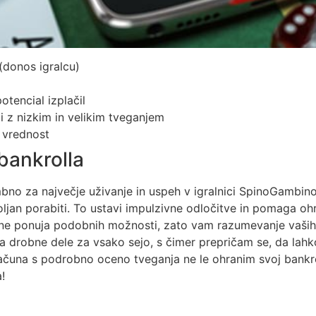
(donos igralcu)
potencial izplačil
i z nizkim in velikim tveganjem
 vrednost
 bankrolla
bno za največje uživanje in uspeh v igralnici SpinoGambino
ljan porabiti. To ustavi impulzivne odločitve in pomaga oh
gra ne ponuja podobnih možnosti, zato vam razumevanje va
 drobne dele za vsako sejo, s čimer prepričam se, da lahko
čuna s podrobno oceno tveganja ne le ohranim svoj bankro
!