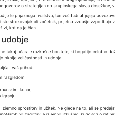
h pogovorov o strategijah do skupinskega slavja dosežkov, 
jo le prijaznega rivalstva, temveč tudi utrjujejo povezave 
 ste strokovnjak ali začetnik, prijetno vzdušje vzpodbuja vk
ivi, kot da je član.
 udobje
e takoj očarale razkošne bonitete, ki bogatijo celotno doži
jo okolje veličastnosti in udobja.
ljšali vaš prihod:
vim razgledom
hunskimi kuharji
 igranju
izjemno sprostitev in užitek. Ne glede na to, ali se predaja
SpinoGambino zagotavlja izjemno izkušnjo, ki govori o rafinir