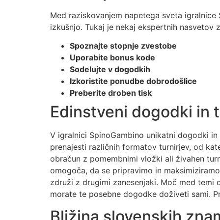
Med raziskovanjem napetega sveta igralnice
izkušnjo. Tukaj je nekaj ekspertnih nasvetov
Spoznajte stopnje zvestobe
Uporabite bonus kode
Sodelujte v dogodkih
Izkoristite ponudbe dobrodošlice
Preberite droben tisk
Edinstveni dogodki in tu
V igralnici SpinoGambino unikatni dogodki in 
prenajesti različnih formatov turnirjev, od kat
obračun z pomembnimi vložki ali živahen turni
omogoča, da se pripravimo in maksimiziramo s
združi z drugimi zanesenjaki. Moč med temi do
morate te posebne dogodke doživeti sami. Pri
Bližina slovenskih zna