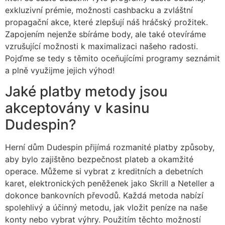
exkluzivní prémie, možnosti cashbacku a zvláštní
propagační akce, které zlepšují náš hráčský prožitek.
Zapojením nejenže sbíráme body, ale také otevíráme
vzrušující možnosti k maximalizaci našeho radosti.
Pojďme se tedy s těmito oceňujícími programy seznámit
a plně využijme jejich výhod!
Jaké platby metody jsou
akceptovány v kasinu
Dudespin?
Herní dům Dudespin přijímá rozmanité platby způsoby,
aby bylo zajištěno bezpečnost plateb a okamžité
operace. Můžeme si vybrat z kreditních a debetních
karet, elektronických peněženek jako Skrill a Neteller a
dokonce bankovních převodů. Každá metoda nabízí
spolehlivý a účinný metodu, jak vložit peníze na naše
konty nebo vybrat výhry. Použitím těchto možností