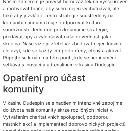
Naším záměrem je povýšit herní zážitek na vyšší úroveň
a motivovat hráče, aby si hru nejen vychutnávali, ale
také aby ji zvládli. Tento strategie soustředěný na
komunitu nám umožňuje podporovat kulturu
soudržnosti. Jednotně prozkoumáme strategie,
předávat tipy a vylepšovat naše dovednosti jako
skupina. Naše vize je zřetelná: zbudovat nejen kasino,
ale azyl, kde se každý cítí podpořený, ctěný a aktivní.
Připojte se k nám na této pouti, kde se herní umění
setkává s inovací a adrenalinem v kasinu Dudespin.
Opatření pro účast
komunity
V kasinu Dudespin se s nadšením intenzivně zapojíme
do života naší komunity skrze rozličných iniciativ.
Vytvářením charitativních spoluprací, podporou
místních akcí a implementací dobrovolnických projektů
upevňujeme naše vazby a dosahujeme reálné změny.