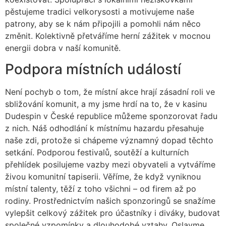
pěstujeme tradici velkorysosti a motivujeme naše
patrony, aby se k nám připojili a pomohli nám něco
změnit. Kolektivně přetváříme herní zážitek v mocnou
energii dobra v naší komunitě.
Podpora místních událostí
Není pochyb o tom, že místní akce hrají zásadní roli ve
sbližování komunit, a my jsme hrdí na to, že v kasinu
Dudespin v České republice můžeme sponzorovat řadu
z nich. Náš odhodlání k místnímu hazardu přesahuje
naše zdi, protože si chápeme významný dopad těchto
setkání. Podporou festivalů, soutěží a kulturních
přehlídek posilujeme vazby mezi obyvateli a vytváříme
živou komunitní tapiserii. Věříme, že když vyniknou
místní talenty, těží z toho všichni – od firem až po
rodiny. Prostřednictvím našich sponzoringů se snažíme
vylepšit celkový zážitek pro účastníky i diváky, budovat
společné vzpomínky a dlouhodobé vztahy. Oslavme