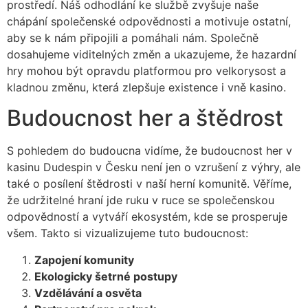
prostředí. Náš odhodlání ke službě zvyšuje naše
chápání společenské odpovědnosti a motivuje ostatní,
aby se k nám připojili a pomáhali nám. Společně
dosahujeme viditelných změn a ukazujeme, že hazardní
hry mohou být opravdu platformou pro velkorysost a
kladnou změnu, která zlepšuje existence i vně kasino.
Budoucnost her a štědrost
S pohledem do budoucna vidíme, že budoucnost her v
kasinu Dudespin v Česku není jen o vzrušení z výhry, ale
také o posílení štědrosti v naší herní komunitě. Věříme,
že udržitelné hraní jde ruku v ruce se společenskou
odpovědností a vytváří ekosystém, kde se prosperuje
všem. Takto si vizualizujeme tuto budoucnost:
Zapojení komunity
Ekologicky šetrné postupy
Vzdělávání a osvěta