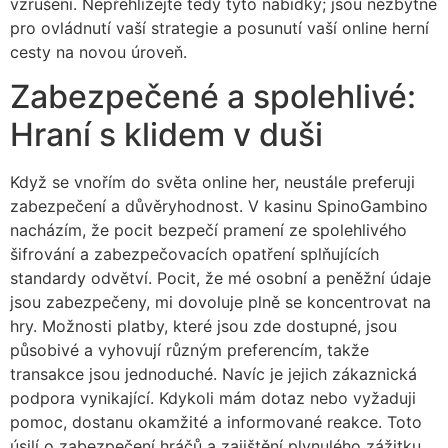
vzrušení. Nepřehlížejte tedy tyto nabídky; jsou nezbytné
pro ovládnutí vaší strategie a posunutí vaší online herní
cesty na novou úroveň.
Zabezpečené a spolehlivé:
Hraní s klidem v duši
Když se vnořím do světa online her, neustále preferuji
zabezpečení a důvěryhodnost. V kasinu SpinoGambino
nacházím, že pocit bezpečí pramení ze spolehlivého
šifrování a zabezpečovacích opatření splňujících
standardy odvětví. Pocit, že mé osobní a peněžní údaje
jsou zabezpečeny, mi dovoluje plně se koncentrovat na
hry. Možnosti platby, které jsou zde dostupné, jsou
působivé a vyhovují různým preferencím, takže
transakce jsou jednoduché. Navíc je jejich zákaznická
podpora vynikající. Kdykoli mám dotaz nebo vyžaduji
pomoc, dostanu okamžité a informované reakce. Toto
úsilí o zabezpečení hráčů a zajištění plynulého zážitku