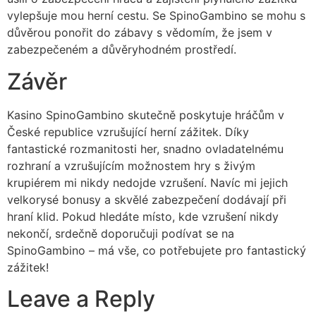
vylepšuje mou herní cestu. Se SpinoGambino se mohu s
důvěrou ponořit do zábavy s vědomím, že jsem v
zabezpečeném a důvěryhodném prostředí.
Závěr
Kasino SpinoGambino skutečně poskytuje hráčům v
České republice vzrušující herní zážitek. Díky
fantastické rozmanitosti her, snadno ovladatelnému
rozhraní a vzrušujícím možnostem hry s živým
krupiérem mi nikdy nedojde vzrušení. Navíc mi jejich
velkorysé bonusy a skvělé zabezpečení dodávají při
hraní klid. Pokud hledáte místo, kde vzrušení nikdy
nekončí, srdečně doporučuji podívat se na
SpinoGambino – má vše, co potřebujete pro fantastický
zážitek!
Leave a Reply