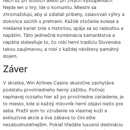
nech už pri stoloch alebo pri živých vystúpeniach.
Nejde len o hry; ide o komunitu. Miestni sa
zhromažďujú, aby si zdieľali príbehy, oslavovali výhry a
dokonca súcitili s prehrami. Každé otočenie kolesa a
miešanie kariet znie s históriou, spája sa so radosťou a
napätím. Táto jedinečná kombinácia kamarátstva a
napätia stelesňuje to, čo robí herní tradíciu Slovenska
takou zaujímavou, a robí z každej návštevy pamätný
dojem.
Záver
V skratke, Win Airlines Casino skutočne zachytáva
podstatu prvotriedneho herný zážitku. Počnúc
napínavej rozsahu hier až po prvotriedne zariadenie, je
to miesto, kde si každý milovník herní objaví niečo pre
seba. Prežil som to vzrušenie na vlastnej koži a
exkluzívne akcie a live zábava to činí ešte
nezabudnuteľnejším. Pokiaľ hľadáte luxusnú destináciu