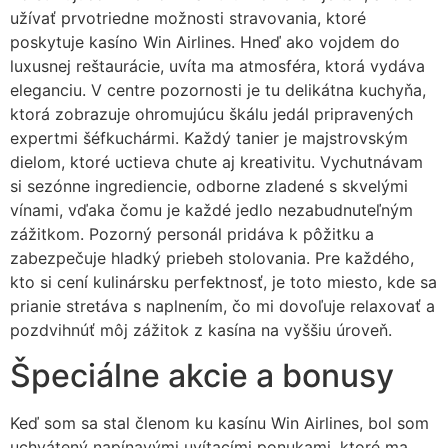
užívať prvotriedne možnosti stravovania, ktoré
poskytuje kasíno Win Airlines. Hneď ako vojdem do
luxusnej reštaurácie, uvíta ma atmosféra, ktorá vydáva
eleganciu. V centre pozornosti je tu delikátna kuchyňa,
ktorá zobrazuje ohromujúcu škálu jedál pripravených
expertmi šéfkuchármi. Každý tanier je majstrovským
dielom, ktoré uctieva chute aj kreativitu. Vychutnávam
si sezónne ingrediencie, odborne zladené s skvelými
vínami, vďaka čomu je každé jedlo nezabudnuteľným
zážitkom. Pozorný personál pridáva k pôžitku a
zabezpečuje hladký priebeh stolovania. Pre každého,
kto si cení kulinársku perfektnosť, je toto miesto, kde sa
prianie stretáva s naplnením, čo mi dovoľuje relaxovať a
pozdvihnúť môj zážitok z kasína na vyššiu úroveň.
Špeciálne akcie a bonusy
Keď som sa stal členom ku kasínu Win Airlines, bol som
uchvátený napínavými uvítacími ponukami, ktoré ma