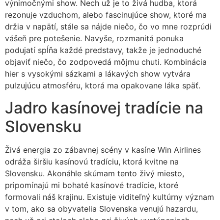
výnimočnými show. Nech už je to živá hudba, ktorá
rezonuje vzduchom, alebo fascinujúce show, ktoré ma
držia v napätí, stále sa nájde niečo, čo vo mne rozprúdi
vášeň pre potešenie. Navyše, rozmanitá ponuka
podujatí spĺňa každé predstavy, takže je jednoduché
objaviť niečo, čo zodpovedá môjmu chuti. Kombinácia
hier s vysokými sázkami a lákavých show vytvára
pulzujúcu atmosféru, ktorá ma opakovane láka späť.
Jadro kasínovej tradície na
Slovensku
Živá energia zo zábavnej scény v kasíne Win Airlines
odráža širšiu kasínovú tradíciu, ktorá kvitne na
Slovensku. Akonáhle skúmam tento živý miesto,
pripomínajú mi bohaté kasínové tradície, ktoré
formovali náš krajinu. Existuje viditeľný kultúrny význam
v tom, ako sa obyvatelia Slovenska venujú hazardu,