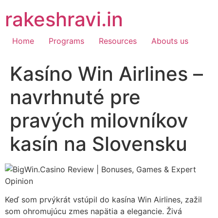
Skip
rakeshravi.in
to
content
Home
Programs
Resources
Abouts us
Kasíno Win Airlines –
navrhnuté pre
pravých milovníkov
kasín na Slovensku
Keď som prvýkrát vstúpil do kasína Win Airlines, zažil
som ohromujúcu zmes napätia a elegancie. Živá