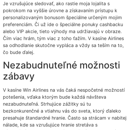
Je vzrušujúce sledovať, ako rastie moja lojalita s
pokrokom na vyššie úrovne a získavaním prístupu k
personalizovaným bonusom špeciálne určeným mojim
preferenciám. Či už ide o špeciálne ponuky cashbacku
alebo VIP akcie, tieto výhody ma udržiavajú v obraze.
Čím viac hrám, tým viac z toho ťažím. V kasíne Airlines
sa odhodlanie skutočne vypláca a vždy sa teším na to,
čo bude ďalej.
Nezabudnuteľné možnosti
zábavy
V kasíne Win Airlines na vás čaká nespočetné možností
potešenia, vďaka ktorým bude každá návšteva
nezabudnuteľná. Strhujúce zážitky sú tu
bezkonkurenčné a vtiahnu vás do sveta, ktorý ďaleko
presahuje štandardné hranie. Často sa strácam v nabitej
nálade, kde sa vzrušujúce hranie stretáva s