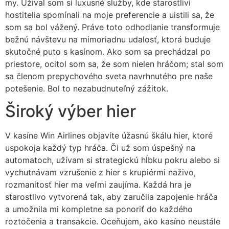
my. Užíval som si luxusné služby, kde starostliví
hostitelia spomínali na moje preferencie a uistili sa, že
som sa bol vážený. Práve toto odhodlanie transformuje
bežnú návštevu na mimoriadnu udalosť, ktorá buduje
skutočné puto s kasínom. Ako som sa prechádzal po
priestore, ocitol som sa, že som nielen hráčom; stal som
sa členom prepychového sveta navrhnutého pre naše
potešenie. Bol to nezabudnuteľný zážitok.
Široký výber hier
V kasíne Win Airlines objavíte úžasnú škálu hier, ktoré
uspokoja každý typ hráča. Či už som úspešný na
automatoch, užívam si strategickú hĺbku pokru alebo si
vychutnávam vzrušenie z hier s krupiérmi naživo,
rozmanitosť hier ma veľmi zaujíma. Každá hra je
starostlivo vytvorená tak, aby zaručila zapojenie hráča
a umožnila mi kompletne sa ponoriť do každého
roztočenia a transakcie. Oceňujem, ako kasíno neustále