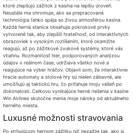
ktoré zlepšujú zážitok z kasína na lepšiu úroveň.
Neustále ma ohromuje, ako sa prepracovaná
technológia ľahko spája so živou atmosférou kasína.
Každá herná stanica obsahuje pokrokové prvky
vytvorené tak, aby zlepšili hrateľnosť, od interaktívnych
obrazoviek s vysokým rozlíšením, ktoré okamžite
reagujú, až po zážitkové zvukové systémy, ktoré vás
vtiahnu. Rozmanitosť hier, podporovaných analýzou
údajov v reálnom čase, udržiava všetko nové a
reagujúce na výber hráčov. Objavil som, že interaktívne
hracie automaty a stolové hry sú nielen zábavné, ale
umožňujú aj taktickú hru, čo priťahuje moju vášeň po
dokonalosti. Celkovo vynikajúce herné riešenia v kasíne
Win Airlines skutočne menia moje nároky od aktuálneho
herného miesta.
Luxusné možnosti stravovania
Po strhujúcom hernom zážitku nič nezažije tak, ako si