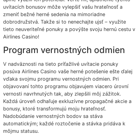
uvítacích bonusov môže vylepšiť vašu hrateľnosť a
zmeniť bežné herné sedenia na mimoriadne
dobrodružstvá. Takže si to nenechajte ujsť – využite
tieto neuveriteľné ponuky a povýšte svoju hernú cestu v
Airlines Casino!
Program vernostných odmien
V nadväznosti na tieto príťažlivé uvítacie ponuky
posúva Airlines Casino vaše herné potešenie ešte ďalej
vďaka svojmu programu vernostných odmien. Pri
objavovaní tohto programu objavujem viacero úrovní
vernosti navrhnutých tak, aby zlepšili môj zážitok.
Každá úroveň odhaľuje exkluzívne propagačné akcie a
bonusy, ktoré transformujú moju hrateľnosť.
Nadobúdanie vernostných bodov sa stáva
automatickým; každé roztočenie a stávka pridáva k
môjmu statusu.