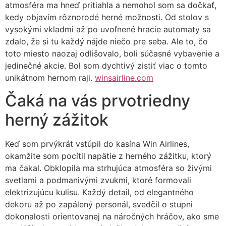
atmosféra ma hneď pritiahla a nemohol som sa dočkať,
kedy objavím rôznorodé herné možnosti. Od stolov s
vysokými vkladmi až po uvoľnené hracie automaty sa
zdalo, že si tu každý nájde niečo pre seba. Ale to, čo
toto miesto naozaj odlišovalo, boli súčasné vybavenie a
jedinečné akcie. Bol som dychtivý zistiť viac o tomto
unikátnom hernom raji.
winsairline.com
Čaká na vás prvotriedny
herný zážitok
Keď som prvýkrát vstúpil do kasína Win Airlines,
okamžite som pocítil napätie z herného zážitku, ktorý
ma čakal. Obklopila ma strhujúca atmosféra so živými
svetlami a podmanivými zvukmi, ktoré formovali
elektrizujúcu kulisu. Každý detail, od elegantného
dekoru až po zapálený personál, svedčil o stupni
dokonalosti orientovanej na náročných hráčov, ako sme