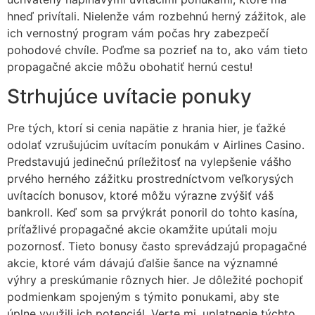
hneď privítali. Nielenže vám rozbehnú herný zážitok, ale
ich vernostný program vám počas hry zabezpečí
pohodové chvíle. Poďme sa pozrieť na to, ako vám tieto
propagačné akcie môžu obohatiť hernú cestu!
Strhujúce uvítacie ponuky
Pre tých, ktorí si cenia napätie z hrania hier, je ťažké
odolať vzrušujúcim uvítacím ponukám v Airlines Casino.
Predstavujú jedinečnú príležitosť na vylepšenie vášho
prvého herného zážitku prostredníctvom veľkorysých
uvítacích bonusov, ktoré môžu výrazne zvýšiť váš
bankroll. Keď som sa prvýkrát ponoril do tohto kasína,
príťažlivé propagačné akcie okamžite upútali moju
pozornosť. Tieto bonusy často sprevádzajú propagačné
akcie, ktoré vám dávajú ďalšie šance na významné
výhry a preskúmanie rôznych hier. Je dôležité pochopiť
podmienkam spojeným s týmito ponukami, aby ste
úplne využili ich potenciál. Verte mi, uplatnenie týchto