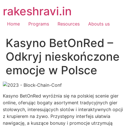
Skip
rakeshravi.in
to
content
Home
Programs
Resources
Abouts us
Kasyno BetOnRed –
Odkryj nieskończone
emocje w Polsce
Kasyno BetOnRed wyróżnia się na polskiej scenie gier
online, oferując bogaty asortyment tradycyjnych gier
stołowych, interesujących slotów i interaktywnych opcji
z krupierem na żywo. Przystępny interfejs ułatwia
nawigację, a kuszące bonusy i promocje utrzymują