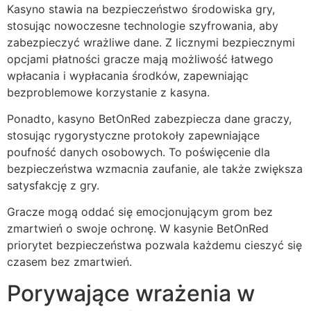
Kasyno stawia na bezpieczeństwo środowiska gry,
stosując nowoczesne technologie szyfrowania, aby
zabezpieczyć wrażliwe dane. Z licznymi bezpiecznymi
opcjami płatności gracze mają możliwość łatwego
wpłacania i wypłacania środków, zapewniając
bezproblemowe korzystanie z kasyna.
Ponadto, kasyno BetOnRed zabezpiecza dane graczy,
stosując rygorystyczne protokoły zapewniające
poufność danych osobowych. To poświęcenie dla
bezpieczeństwa wzmacnia zaufanie, ale także zwiększa
satysfakcję z gry.
Gracze mogą oddać się emocjonującym grom bez
zmartwień o swoje ochronę. W kasynie BetOnRed
priorytet bezpieczeństwa pozwala każdemu cieszyć się
czasem bez zmartwień.
Porywające wrażenia w