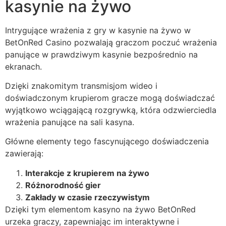
kasynie na żywo
Intrygujące wrażenia z gry w kasynie na żywo w
BetOnRed Casino pozwalają graczom poczuć wrażenia
panujące w prawdziwym kasynie bezpośrednio na
ekranach.
Dzięki znakomitym transmisjom wideo i
doświadczonym krupierom gracze mogą doświadczać
wyjątkowo wciągającą rozgrywką, która odzwierciedla
wrażenia panujące na sali kasyna.
Główne elementy tego fascynującego doświadczenia
zawierają:
Interakcje z krupierem na żywo
Różnorodność gier
Zakłady w czasie rzeczywistym
Dzięki tym elementom kasyno na żywo BetOnRed
urzeka graczy, zapewniając im interaktywne i