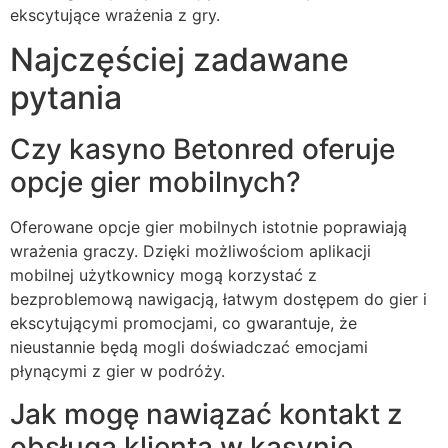
ekscytujące wrażenia z gry.
Najczęściej zadawane
pytania
Czy kasyno Betonred oferuje
opcje gier mobilnych?
Oferowane opcje gier mobilnych istotnie poprawiają
wrażenia graczy. Dzięki możliwościom aplikacji
mobilnej użytkownicy mogą korzystać z
bezproblemową nawigacją, łatwym dostępem do gier i
ekscytującymi promocjami, co gwarantuje, że
nieustannie będą mogli doświadczać emocjami
płynącymi z gier w podróży.
Jak mogę nawiązać kontakt z
obsługą klienta w kasynie