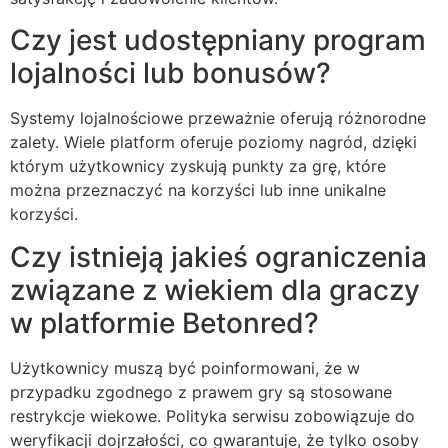
Czy jest udostępniany program
lojalności lub bonusów?
Systemy lojalnościowe przeważnie oferują różnorodne
zalety. Wiele platform oferuje poziomy nagród, dzięki
którym użytkownicy zyskują punkty za grę, które
można przeznaczyć na korzyści lub inne unikalne
korzyści.
Czy istnieją jakieś ograniczenia
związane z wiekiem dla graczy
w platformie Betonred?
Użytkownicy muszą być poinformowani, że w
przypadku zgodnego z prawem gry są stosowane
restrykcje wiekowe. Polityka serwisu zobowiązuje do
weryfikacji dojrzałości, co gwarantuje, że tylko osoby