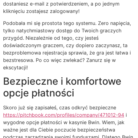
dostaniesz e-mail z potwierdzeniem, a po jednym
kliknięciu zostajesz zalogowany!
Podobała mi się prostota tego systemu. Zero napięcia,
tylko natychmiastowy dostęp do Twoich graczych
przygód. Niezależnie od tego, czy jesteś
doświadczonym graczem, czy dopiero zaczynasz, ta
bezproblemowa rejestracja sprawia, że gra jest łatwa i
bezstresowa. Po co więc zwlekać? Zanurz się w
ekscytacji!
Bezpieczne i komfortowe
opcje płatności
Skoro już się zapisałeś, czas odkryć bezpieczne
https://pitchbook.com/profiles/company/471012-94
i
wygodne opcje płatności w kasynie Bwin. Wiem, jak
ważne jest dla Ciebie poczucie bezpieczeństwa
podczas zarządzania swoimi funduszami. Dlatego Bwin