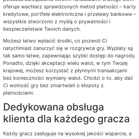
oferuje wachlarz sprawdzonych metod płatności – karty
kredytowe, portfele elektroniczne i przelewy bankowe –
wszystkie stworzono z myślą o prywatności i
bezpieczeństwie Twoich danych.
Możesz łatwo wpłacić środki, co pozwoli Ci
natychmiast zanurzyć się w rozgrywce gry. Wypłaty są
tak samo łatwe, zapewniając szybki dostęp do nagrody.
Ponadto, dzięki akceptacji wielu walut, w tym Twojej
krajowej, możesz korzystać z płynnymi transakcjami
bez konieczności wymiany walut. Chodzi o to, aby dać
Ci wolność gry bez zmartwień o kłopoty z
płatnościami.
Dedykowana obsługa
klienta dla każdego gracza
Każdy gracz zasługuje na wysokiej jakości wsparcie, a