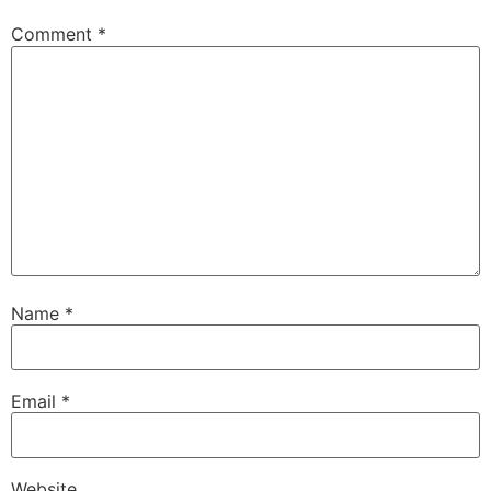
Comment
*
Name
*
Email
*
Website