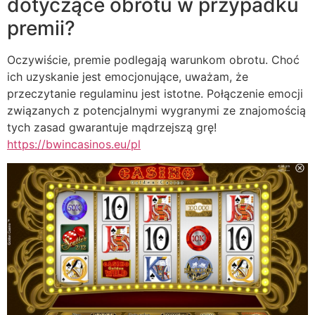
dotyczące obrotu w przypadku
premii?
Oczywiście, premie podlegają warunkom obrotu. Choć
ich uzyskanie jest emocjonujące, uważam, że
przeczytanie regulaminu jest istotne. Połączenie emocji
związanych z potencjalnymi wygranymi ze znajomością
tych zasad gwarantuje mądrzejszą grę!
https://bwincasinos.eu/pl