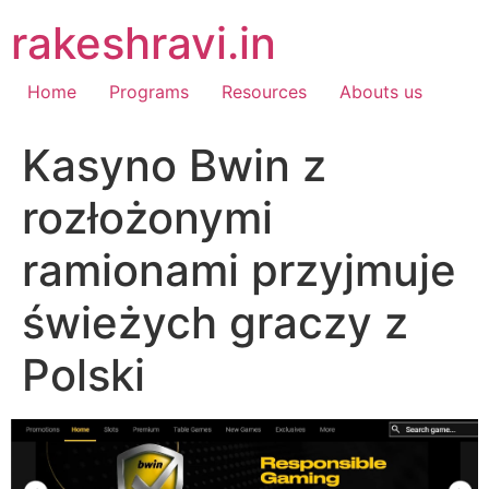
Skip
rakeshravi.in
to
content
Home
Programs
Resources
Abouts us
Kasyno Bwin z
rozłożonymi
ramionami przyjmuje
świeżych graczy z
Polski