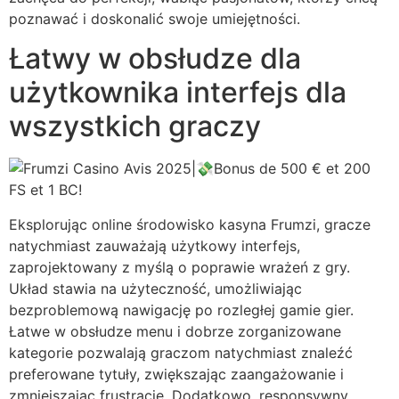
poznawać i doskonalić swoje umiejętności.
Łatwy w obsłudze dla
użytkownika interfejs dla
wszystkich graczy
Eksplorując online środowisko kasyna Frumzi, gracze
natychmiast zauważają użytkowy interfejs,
zaprojektowany z myślą o poprawie wrażeń z gry.
Układ stawia na użyteczność, umożliwiając
bezproblemową nawigację po rozległej gamie gier.
Łatwe w obsłudze menu i dobrze zorganizowane
kategorie pozwalają graczom natychmiast znaleźć
preferowane tytuły, zwiększając zaangażowanie i
zmniejszając frustrację. Dodatkowo, responsywny