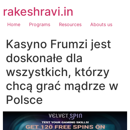
Skip
rakeshravi.in
to
content
Home
Programs
Resources
Abouts us
Kasyno Frumzi jest
doskonałe dla
wszystkich, którzy
chcą grać mądrze w
Polsce