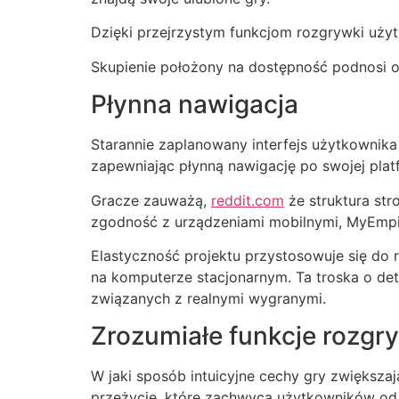
Dzięki przejrzystym funkcjom rozgrywki uży
Skupienie położony na dostępność podnosi o
Płynna nawigacja
Starannie zaplanowany interfejs użytkownik
zapewniając płynną nawigację po swojej plat
Gracze zauważą,
reddit.com
że struktura str
zgodność z urządzeniami mobilnymi, MyEmpir
Elastyczność projektu przystosowuje się do 
na komputerze stacjonarnym. Ta troska o det
związanych z realnymi wygranymi.
Zrozumiałe funkcje rozgr
W jaki sposób intuicyjne cechy gry zwiększa
przeżycie, które zachwyca użytkowników od