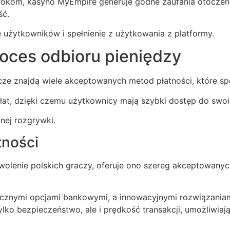
rokom, kasyno MyEmpire generuje godne zaufania otoczen
ść.
 użytkowników i spełnienie z użytkowania z platformy.
roces odbioru pieniędzy
ze znajdą wiele akceptowanych metod płatności, które sp
łat, dzięki czemu użytkownicy mają szybki dostęp do swo
nnej rozgrywki.
ności
lenie polskich graczy, oferuje ono szereg akceptowanych
nymi opcjami bankowymi, a innowacyjnymi rozwiązaniami,
tylko bezpieczeństwo, ale i prędkość transakcji, umożliwi