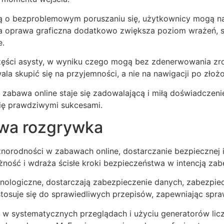
 o bezproblemowym poruszaniu się, użytkownicy mogą na
 oprawa graficzna dodatkowo zwiększa poziom wrażeń, spr
e.
 części asysty, w wyniku czego mogą bez zdenerwowania zr
a skupić się na przyjemności, a nie na nawigacji po złoż
 zabawa online staje się zadowalającą i miłą doświadczen
 się prawdziwymi sukcesami.
iwa rozgrywka
norodności w zabawach online, dostarczanie bezpiecznej i
ość i wdraża ścisłe kroki bezpieczeństwa w intencją zab
ologiczne, dostarczają zabezpieczenie danych, zabezpie
tosuje się do sprawiedliwych przepisów, zapewniając spra
e w systematycznych przeglądach i użyciu generatorów li