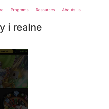
me
Programs
Resources
Abouts us
 i realne