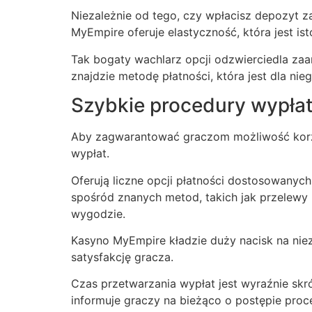
Niezależnie od tego, czy wpłacisz depozyt 
MyEmpire oferuje elastyczność, która jest ist
Tak bogaty wachlarz opcji odzwierciedla za
znajdzie metodę płatności, która jest dla nie
Szybkie procedury wypła
Aby zagwarantować graczom możliwość korz
wypłat.
Oferują liczne opcji płatności dostosowanyc
spośród znanych metod, takich jak przelewy 
wygodzie.
Kasyno MyEmpire kładzie duży nacisk na nie
satysfakcję gracza.
Czas przetwarzania wypłat jest wyraźnie sk
informuje graczy na bieżąco o postępie proc