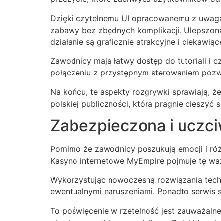
Dzięki czytelnemu UI opracowanemu z uwagą
zabawy bez zbędnych komplikacji. Ulepszona
działanie są graficznie atrakcyjne i ciekawiąc
Zawodnicy mają łatwy dostęp do tutoriali i
połączeniu z przystępnym sterowaniem pozwal
Na końcu, te aspekty rozgrywki sprawiają, że
polskiej publiczności, która pragnie cieszyć
Zabezpieczona i uczc
Pomimo że zawodnicy poszukują emocji i róż
Kasyno internetowe MyEmpire pojmuje tę ważn
Wykorzystując nowoczesną rozwiązania techn
ewentualnymi naruszeniami. Ponadto serwis s
To poświęcenie w rzetelność jest zauważaln