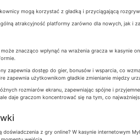
tkownicy mogą korzystać z gładką i przyciągającą rozgryw
gólną atrakcyjność platformy zarówno dla nowych, jak i 
a może znacząco wpłynąć na wrażenia gracza w kasynie on
formie.
ony zapewnia dostęp do gier, bonusów i wsparcia, co wzma
e zapewnia użytkownikom gładkie zmienianie między urzą
różnych rozmiarów ekranu, zapewniając spójne i przyjemne 
ale daje graczom koncentrować się na tym, co najważniejsz
ywki
ją doświadczenia z gry online? W kasynie internetowym My
 momentu wejścia.