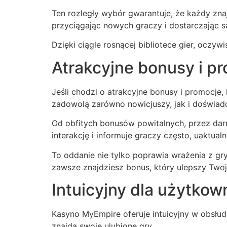
Ten rozległy wybór gwarantuje, że każdy znaj
przyciągając nowych graczy i dostarczając 
Dzięki ciągle rosnącej bibliotece gier, oczy
Atrakcyjne bonusy i p
Jeśli chodzi o atrakcyjne bonusy i promocje
zadowolą zarówno nowicjuszy, jak i doświad
Od obfitych bonusów powitalnych, przez dar
interakcję i informuje graczy często, uaktua
To oddanie nie tylko poprawia wrażenia z gry
zawsze znajdziesz bonus, który ulepszy Twoj
Intuicyjny dla użytkow
Kasyno MyEmpire oferuje intuicyjny w obsłud
znajdą swoje ulubione gry.