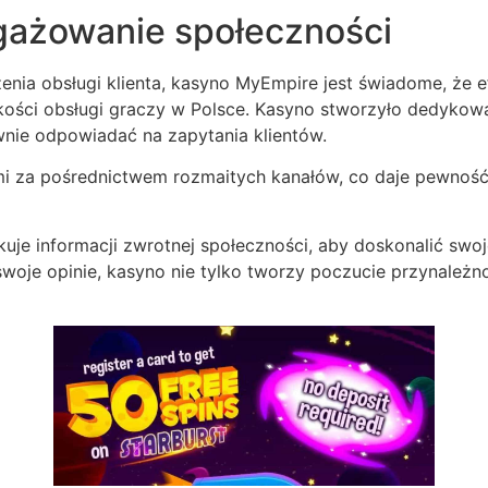
ngażowanie społeczności
zenia obsługi klienta, kasyno MyEmpire jest świadome, że
kości obsługi graczy w Polsce. Kasyno stworzyło dedykowa
nie odpowiadać na zapytania klientów.
 za pośrednictwem rozmaitych kanałów, co daje pewność,
e informacji zwrotnej społeczności, aby doskonalić swoje 
swoje opinie, kasyno nie tylko tworzy poczucie przynależno