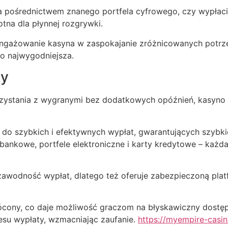
za pośrednictwem znanego portfela cyfrowego, czy wypłac
otna dla płynnej rozgrywki.
angażowanie kasyna w zaspokajanie zróżnicowanych potrzeb
go najwygodniejsza.
ty
ystania z wygranymi bez dodatkowych opóźnień, kasyno
h do szybkich i efektywnych wypłat, gwarantujących szybk
bankowe, portfele elektroniczne i karty kredytowe – każ
zawodność wypłat, dlatego też oferuje zabezpieczoną plat
rócony, co daje możliwość graczom na błyskawiczny dostęp
esu wypłaty, wzmacniając zaufanie.
https://myempire-casin