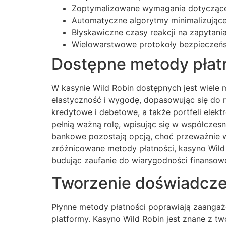
Zoptymalizowane wymagania dotyczące 
Automatyczne algorytmy minimalizujące
Błyskawiczne czasy reakcji na zapytani
Wielowarstwowe protokoły bezpieczeńs
Dostępne metody płatn
W kasynie Wild Robin dostępnych jest wiel
elastyczność i wygodę, dopasowując się do r
kredytowe i debetowe, a także portfeli elektr
pełnią ważną rolę, wpisując się w współczesn
bankowe pozostają opcją, choć przeważnie wo
zróżnicowane metody płatności, kasyno Wild
budując zaufanie do wiarygodności finansowe
Tworzenie doświadczeń
Płynne metody płatności poprawiają zaangażo
platformy. Kasyno Wild Robin jest znane z t