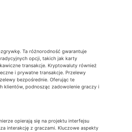
ozgrywkę. Ta różnorodność gwarantuje
dycyjnych opcji, takich jak karty
łyskawiczne transakcje. Kryptowaluty również
ieczne i prywatne transakcje. Przelewy
zelewy bezpośrednie. Oferując te
h klientów, podnosząc zadowolenie graczy i
rze opierają się na projektu interfejsu
sza interakcję z graczami. Kluczowe aspekty