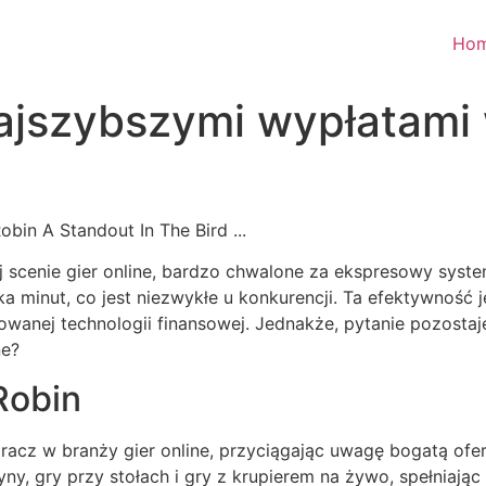
Ho
ajszybszymi wypłatami 
ej scenie gier online, bardzo chwalone za ekspresowy sys
 minut, co jest niezwykłe u konkurencji. Ta efektywność j
anej technologii finansowej. Jednakże, pytanie pozostaje:
ne?
Robin
racz w branży gier online, przyciągając uwagę bogatą ofer
ny, gry przy stołach i gry z krupierem na żywo, spełniają