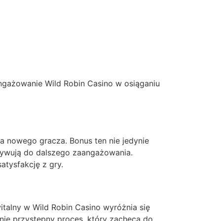
ngażowanie Wild Robin Casino w osiąganiu
a nowego gracza. Bonus ten nie jedynie
tywują do dalszego zaangażowania.
atysfakcję z gry.
talny w Wild Robin Casino wyróżnia się
nie przystępny proces, który zachęca do