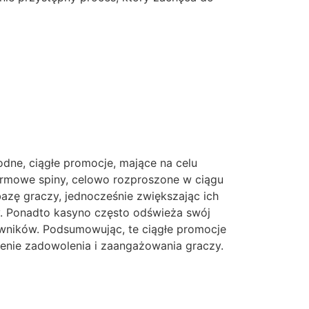
odne, ciągłe promocje, mające na celu
armowe spiny, celowo rozproszone w ciągu
bazę graczy, jednocześnie zwiększając ich
zy. Ponadto kasyno często odświeża swój
owników. Podsumowując, te ciągłe promocje
zenie zadowolenia i zaangażowania graczy.