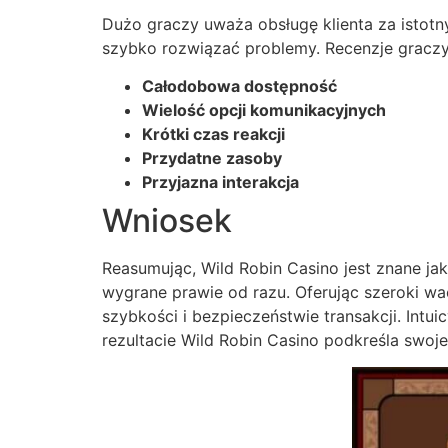
Dużo graczy uważa obsługę klienta za istotn
szybko rozwiązać problemy. Recenzje graczy
Całodobowa dostępność
Wielość opcji komunikacyjnych
Krótki czas reakcji
Przydatne zasoby
Przyjazna interakcja
Wniosek
Reasumując, Wild Robin Casino jest znane ja
wygrane prawie od razu. Oferując szeroki wa
szybkości i bezpieczeństwie transakcji. Intu
rezultacie Wild Robin Casino podkreśla swoj