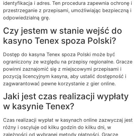
identyfikacja i adres. Ten procedura zapewnia ochronę i
przestrzeganie z przepisami, umożliwiając bezpieczną i
odpowiedzialną grę.
Czy jestem w stanie wejść do
kasyno Tenex spoza Polski?
Dostęp do kasyna Tenex spoza Polski może być
ograniczony ze względu na przepisy regionalne. Gracze
powinni zaznajomić się z miejscowymi przepisami i
pozycją licencyjnym kasyna, aby ustalić dostępność i
zagwarantować pewne korzystanie z gier online.
Jaki jest czas realizacji wypłaty
w kasynie Tenex?
Czas realizacji wypłat w kasynach online zazwyczaj jest
różny i oscyluje od kilku godzin do kilku dni, w
zależności od wybranej metody płatności. Gracze