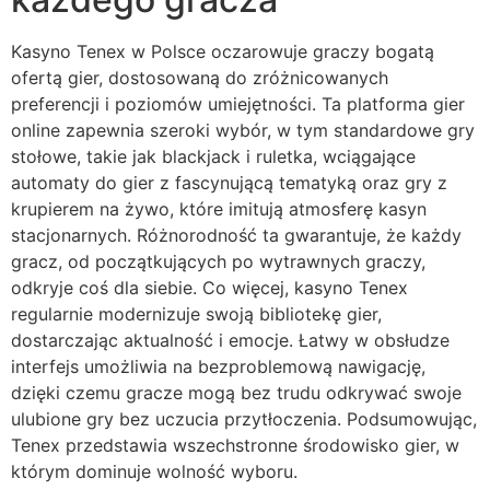
Kasyno Tenex w Polsce oczarowuje graczy bogatą
ofertą gier, dostosowaną do zróżnicowanych
preferencji i poziomów umiejętności. Ta platforma gier
online zapewnia szeroki wybór, w tym standardowe gry
stołowe, takie jak blackjack i ruletka, wciągające
automaty do gier z fascynującą tematyką oraz gry z
krupierem na żywo, które imitują atmosferę kasyn
stacjonarnych. Różnorodność ta gwarantuje, że każdy
gracz, od początkujących po wytrawnych graczy,
odkryje coś dla siebie. Co więcej, kasyno Tenex
regularnie modernizuje swoją bibliotekę gier,
dostarczając aktualność i emocje. Łatwy w obsłudze
interfejs umożliwia na bezproblemową nawigację,
dzięki czemu gracze mogą bez trudu odkrywać swoje
ulubione gry bez uczucia przytłoczenia. Podsumowując,
Tenex przedstawia wszechstronne środowisko gier, w
którym dominuje wolność wyboru.