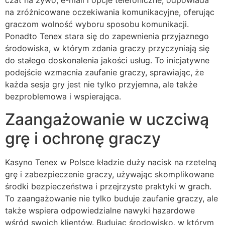
czat na żywo, e-mail i opcje telefoniczne, odpowiada
na zróżnicowane oczekiwania komunikacyjne, oferując
graczom wolność wyboru sposobu komunikacji.
Ponadto Tenex stara się do zapewnienia przyjaznego
środowiska, w którym zdania graczy przyczyniają się
do stałego doskonalenia jakości usług. To inicjatywne
podejście wzmacnia zaufanie graczy, sprawiając, że
każda sesja gry jest nie tylko przyjemna, ale także
bezproblemowa i wspierająca.
Zaangażowanie w uczciwą
grę i ochronę graczy
Kasyno Tenex w Polsce kładzie duży nacisk na rzetelną
grę i zabezpieczenie graczy, używając skomplikowane
środki bezpieczeństwa i przejrzyste praktyki w grach.
To zaangażowanie nie tylko buduje zaufanie graczy, ale
także wspiera odpowiedzialne nawyki hazardowe
wśród swoich klientów. Budując środowisko, w którym