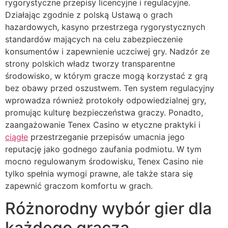
rygorystyczne przepisy licencyjne i regulacyjne.
Działając zgodnie z polską Ustawą o grach
hazardowych, kasyno przestrzega rygorystycznych
standardów mających na celu zabezpieczenie
konsumentów i zapewnienie uczciwej gry. Nadzór ze
strony polskich władz tworzy transparentne
środowisko, w którym gracze mogą korzystać z grą
bez obawy przed oszustwem. Ten system regulacyjny
wprowadza również protokoły odpowiedzialnej gry,
promując kulturę bezpieczeństwa graczy. Ponadto,
zaangażowanie Tenex Casino w etyczne praktyki i
ciągłe
przestrzeganie przepisów umacnia jego
reputację jako godnego zaufania podmiotu. W tym
mocno regulowanym środowisku, Tenex Casino nie
tylko spełnia wymogi prawne, ale także stara się
zapewnić graczom komfortu w grach.
Różnorodny wybór gier dla
każdego gracza