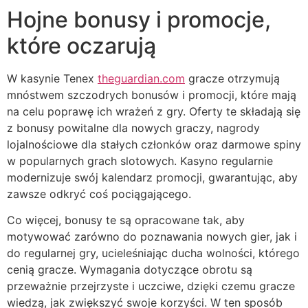
Hojne bonusy i promocje,
które oczarują
W kasynie Tenex
theguardian.com
gracze otrzymują
mnóstwem szczodrych bonusów i promocji, które mają
na celu poprawę ich wrażeń z gry. Oferty te składają się
z bonusy powitalne dla nowych graczy, nagrody
lojalnościowe dla stałych członków oraz darmowe spiny
w popularnych grach slotowych. Kasyno regularnie
modernizuje swój kalendarz promocji, gwarantując, aby
zawsze odkryć coś pociągającego.
Co więcej, bonusy te są opracowane tak, aby
motywować zarówno do poznawania nowych gier, jak i
do regularnej gry, ucieleśniając ducha wolności, którego
cenią gracze. Wymagania dotyczące obrotu są
przeważnie przejrzyste i uczciwe, dzięki czemu gracze
wiedzą, jak zwiększyć swoje korzyści. W ten sposób