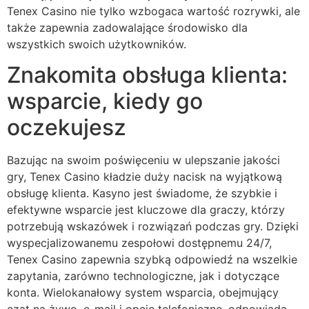
Tenex Casino nie tylko wzbogaca wartość rozrywki, ale
także zapewnia zadowalające środowisko dla
wszystkich swoich użytkowników.
Znakomita obsługa klienta:
wsparcie, kiedy go
oczekujesz
Bazując na swoim poświęceniu w ulepszanie jakości
gry, Tenex Casino kładzie duży nacisk na wyjątkową
obsługę klienta. Kasyno jest świadome, że szybkie i
efektywne wsparcie jest kluczowe dla graczy, którzy
potrzebują wskazówek i rozwiązań podczas gry. Dzięki
wyspecjalizowanemu zespołowi dostępnemu 24/7,
Tenex Casino zapewnia szybką odpowiedź na wszelkie
zapytania, zarówno technologiczne, jak i dotyczące
konta. Wielokanałowy system wsparcia, obejmujący