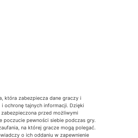
, która zabezpiecza dane graczy i
 ochronę tajnych informacji. Dzięki
st zabezpieczona przed możliwymi
je poczucie pewności siebie podczas gry.
aufania, na której gracze mogą polegać.
 świadczy o ich oddaniu w zapewnienie