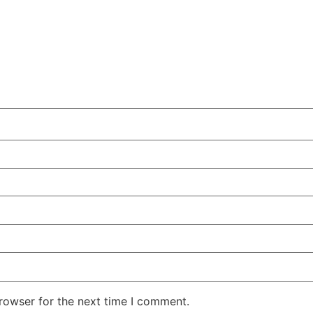
rowser for the next time I comment.