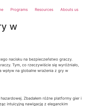
me
Programs
Resources
Abouts us
ry w
ącego nacisku na bezpieczeństwo graczy.
aczy. Tym, co rzeczywiście się wyróżniało,
a wpływ na globalne wrażenia z gry w
 hazardowej. Zbadałem różne platformy gier i
ząc intuicyjną nawigację z eleganckim