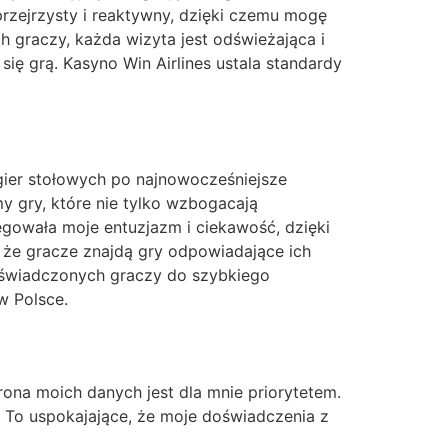
 przejrzysty i reaktywny, dzięki czemu mogę
 graczy, każda wizyta jest odświeżająca i
ię grą. Kasyno Win Airlines ustala standardy
 gier stołowych po najnowocześniejsze
y gry, które nie tylko wzbogacają
ęgowała moje entuzjazm i ciekawość, dzięki
 że gracze znajdą gry odpowiadające ich
doświadczonych graczy do szybkiego
w Polsce.
ona moich danych jest dla mnie priorytetem.
. To uspokajające, że moje doświadczenia z