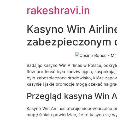
Skip
rakeshravi.in
to
content
Kasyno Win Airlin
zabezpieczonym o
Badając kasyno Win Airlines w Polsce, odkry
Różnorodność była zadziwiająca, zaspokajaj
było zabezpieczone środowisko, które zapew
kasynie i jakie promocje mogą czekać na gracz
Przegląd kasyna Win Ai
Kasyno Win Airlines oferuje niepowtarzalne p
mogę śmiało powiedzieć, że to kasyno się wy