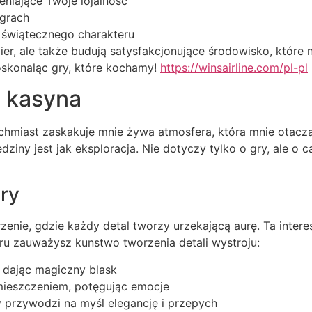
niające Twoje lojalność
grach
 świątecznego charakteru
ier, ale także budują satysfakcjonujące środowisko, które
skonaląc gry, które kochamy!
https://winsairline.com/pl-pl
t kasyna
chmiast zaskakuje mnie żywa atmosfera, która mnie otacza
iny jest jak eksploracja. Nie dotyczy tylko o gry, ale o 
ry
urzenie, gdzie każdy detal tworzy urzekającą aurę. Ta inte
u zauważysz kunstwo tworzenia detali wystroju:
, dając magiczny blask
mieszczeniem, potęgując emocje
y przywodzi na myśl elegancję i przepych