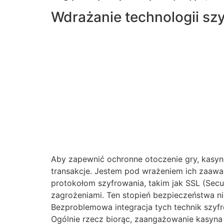
Wdrażanie technologii sz
Aby zapewnić ochronne otoczenie gry, kasyno
transakcje. Jestem pod wrażeniem ich zaawan
protokołom szyfrowania, takim jak SSL (Secu
zagrożeniami. Ten stopień bezpieczeństwa ni
Bezproblemowa integracja tych technik szyfr
Ogólnie rzecz biorąc, zaangażowanie kasyna 