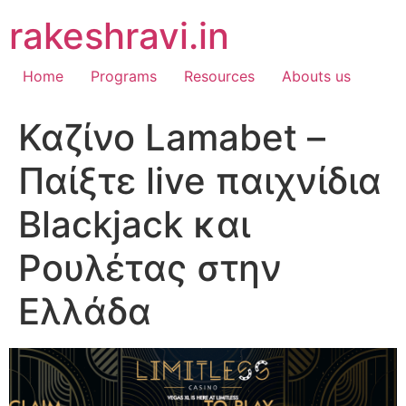
Skip
rakeshravi.in
to
content
Home
Programs
Resources
Abouts us
Καζίνο Lamabet –
Παίξτε live παιχνίδια
Blackjack και
Ρουλέτας στην
Ελλάδα