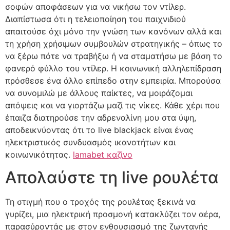
σοφών αποφάσεων για να νικήσω τον ντίλερ.
Διαπίστωσα ότι η τελειοποίηση του παιχνιδιού
απαιτούσε όχι μόνο την γνώση των κανόνων αλλά και
τη χρήση χρήσιμων συμβουλών στρατηγικής – όπως το
να ξέρω πότε να τραβήξω ή να σταματήσω με βάση το
φανερό φύλλο του ντίλερ. Η κοινωνική αλληλεπίδραση
πρόσθεσε ένα άλλο επίπεδο στην εμπειρία. Μπορούσα
να συνομιλώ με άλλους παίκτες, να μοιράζομαι
απόψεις και να γιορτάζω μαζί τις νίκες. Κάθε χέρι που
έπαιζα διατηρούσε την αδρεναλίνη μου στα ύψη,
αποδεικνύοντας ότι το live blackjack είναι ένας
ηλεκτριστικός συνδυασμός ικανοτήτων και
κοινωνικότητας.
lamabet καζίνο
Απολαύστε τη live ρουλέτα
Τη στιγμή που ο τροχός της ρουλέτας ξεκινά να
γυρίζει, μια ηλεκτρική προσμονή κατακλύζει τον αέρα,
παρασύροντάς με στον ενθουσιασμό της ζωντανής