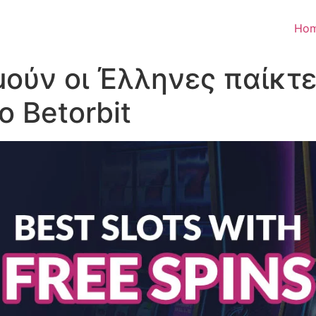
Ho
ούν οι Έλληνες παίκτες
 Betorbit