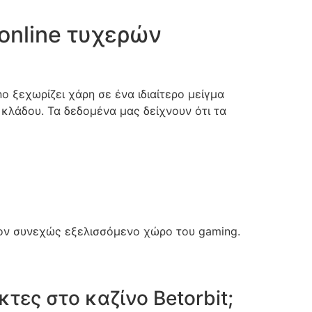
 online τυχερών
o ξεχωρίζει χάρη σε ένα ιδιαίτερο μείγμα
κλάδου. Τα δεδομένα μας δείχνουν ότι τα
στον συνεχώς εξελισσόμενο χώρο του gaming.
τες στο καζίνο Betorbit;