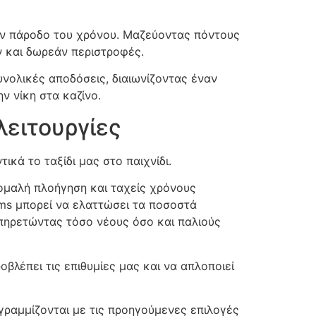
ην πάροδο του χρόνου. Μαζεύοντας πόντους
 και δωρεάν περιστροφές.
νολικές αποδόσεις, διαιωνίζοντας έναν
 νίκη στα καζίνο.
λειτουργίες
ικά το ταξίδι μας στο παιχνίδι.
 ομαλή πλοήγηση και ταχείς χρόνους
0ms μπορεί να ελαττώσει τα ποσοστά
υπηρετώντας τόσο νέους όσο και παλιούς
οβλέπει τις επιθυμίες μας και να απλοποιεί
γραμμίζονται με τις προηγούμενες επιλογές