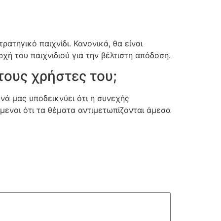
ρατηγικό παιχνίδι. Κανονικά, θα είναι
χή του παιχνιδιού για την βέλτιστη απόδοση.
τους χρήστες του;
υνά μας υποδεικνύει ότι η συνεχής
μενοι ότι τα θέματα αντιμετωπίζονται άμεσα