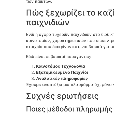
των παικτών.
Πώς ξεχωρίζει το καζί
παιχνιδιών
Ενώ η αγορά τυχερών παιχνιδιών στο διαδίκτ
καινοτομίας, χαρακτηριστικών που επικεντρ
στοιχεία που διακρίνονται είναι βασικά για μ
Εδώ είναι οι βασικοί παράγοντες:
Καινοτόμος Τεχνολογία
Εξατομικευμένο Παιχνίδι
Αναλυτικές πληροφορίες
Έχουμε αναπτύξει μια πλατφόρμα όχι μόνο γ
Συχνές ερωτήσεις
Ποιες μέθοδοι πληρωμής ε