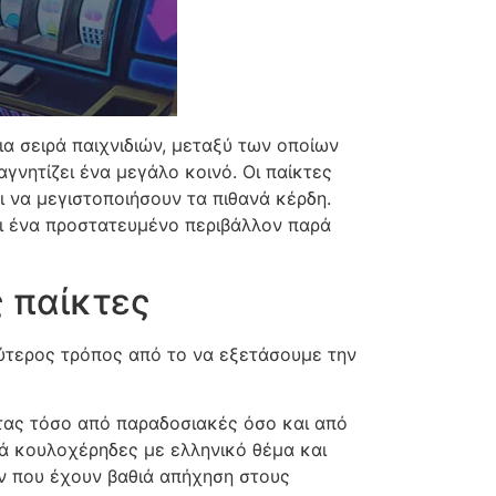
ια σειρά παιχνιδιών, μεταξύ των οποίων
αγνητίζει ένα μεγάλο κοινό. Οι παίκτες
 να μεγιστοποιήσουν τα πιθανά κέρδη.
ει ένα προστατευμένο περιβάλλον παρά
ς παίκτες
αλύτερος τρόπος από το να εξετάσουμε την
οντας τόσο από παραδοσιακές όσο και από
κά κουλοχέρηδες με ελληνικό θέμα και
ιών που έχουν βαθιά απήχηση στους