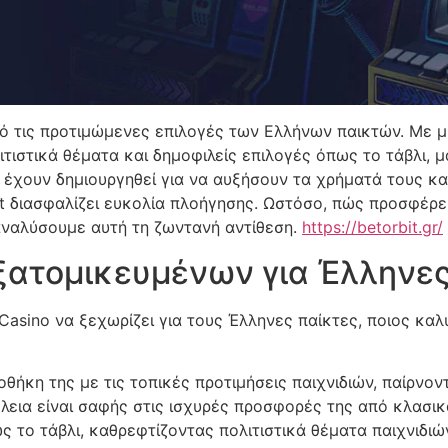
από τις προτιμώμενες επιλογές των Ελλήνων παικτών. Με μ
τιστικά θέματα και δημοφιλείς επιλογές όπως το τάβλι, μ
χουν δημιουργηθεί για να αυξήσουν τα χρήματά τους και
it διασφαλίζει ευκολία πλοήγησης. Ωστόσο, πώς προσφέρ
ναλύσουμε αυτή τη ζωντανή αντίθεση.
https://betorbit.gr/
εξατομικευμένων για Έλληνε
 Casino να ξεχωρίζει για τους Έλληνες παίκτες, ποιος κ
λιοθήκη της με τις τοπικές προτιμήσεις παιχνιδιών, παίρν
έλεια είναι σαφής στις ισχυρές προσφορές της από κλασι
ως το τάβλι, καθρεφτίζοντας πολιτιστικά θέματα παιχνιδ