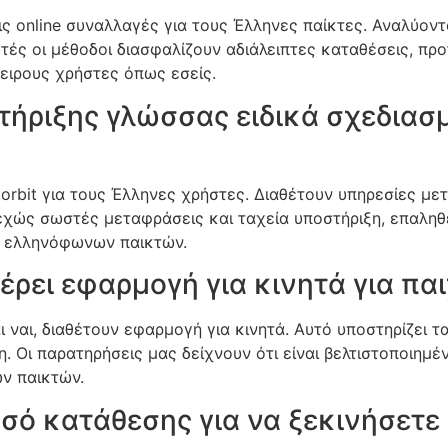
ς online συναλλαγές για τους Έλληνες παίκτες. Αναλύον
. Αυτές οι μέθοδοι διασφαλίζουν αδιάλειπτες καταθέσεις, π
πειρους χρήστες όπως εσείς.
ήριξης γλώσσας ειδικά σχεδιασ
orbit για τους Έλληνες χρήστες. Διαθέτουν υπηρεσίες με
χώς σωστές μεταφράσεις και ταχεία υποστήριξη, επαληθ
ων ελληνόφωνων παικτών.
έρει εφαρμογή για κινητά για παι
 ναι, διαθέτουν εφαρμογή για κινητά. Αυτό υποστηρίζει τα
Οι παρατηρήσεις μας δείχνουν ότι είναι βελτιστοποιημένη
ν παικτών.
οσό κατάθεσης για να ξεκινήσετε