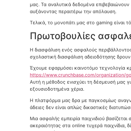
μας. Τα αναλυτικά δεδομένα επιβεβαιώνουν
αυξάνοντας περαιτέρω την απόλαυση.
Τελικά, το μονοπάτι μας στο gaming είναι τ
Πρωτοβουλίες ασφαλε
Η διασφάλιση ενός ασφαλούς περιβάλλοντος π
σχολαστική διασφάλιση αδειοδότησης δρουν
Έχουμε εφαρμόσει καινοτόμο τεχνολογία κρ
https://www.crunchbase.com/organization/go
Αυτή η μέθοδος ενισχύει τη δέσμευσή μας γι
εξουσιοδοτημένα χέρια.
Η πλατφόρμα μας δρα με παγκοσμίως αναγνω
άδειες δεν είναι απλώς δικαστικές διατυπώσει
Μια ασφαλής εμπειρία παιχνιδιού βασίζεται σ
ακεραιότητας στα online τυχερά παιχνίδια, 