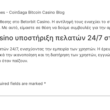
σης στο Betorbit Casino. Η αντίληψή τους ενισχύει το στ
Με αυτό, είμαστε σε θέση να δούμε συμβουλές για την αρ
asino υποστήριξη πελατών 24/7 σ
ελατών 24/7, ενισχύοντας την εμπειρία των χρηστών. Η έρε
ικά την ικανοποίηση και τη διατήρηση των χρηστών, εγγυώ
 όταν παίζουν.
uired fields are marked
*