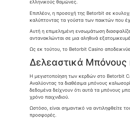
ελληνικούς θαμώνες.
Επιπλέον, η προσοχή της Betorbit σε κουλο
καλύπτοντας τα γούστα των παικτών που έχο
Αυτή η επιμελημένη ενσωμάτωση διασφαλίζει 
αντανακλώνται σε μια αληθινά εξατομικευμέν
Ως εκ τούτου, το Betorbit Casino αποδεικνύ
Δελεαστικά Μπόνους 
Η μεγιστοποίηση των κερδών στο Betorbit 
Αναλύοντας τα διαθέσιμα μπόνους καλωσορί
δεδομένα δείχνουν ότι αυτά τα μπόνους μπ
χρόνο παιχνιδιού.
Ωστόσο, είναι σημαντικό να αντιληφθείτε του
προσφορές.