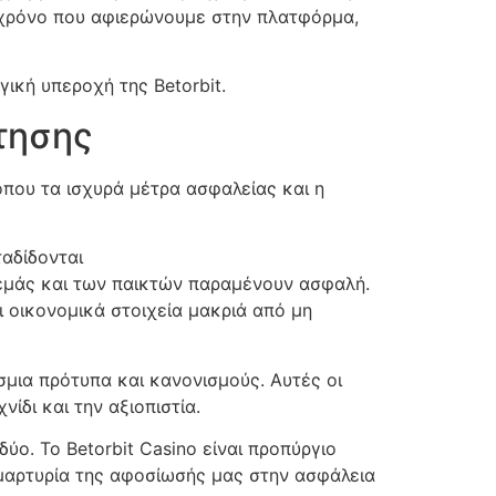
 χρόνο που αφιερώνουμε στην πλατφόρμα,
γική υπεροχή της Betorbit.
τησης
όπου τα ισχυρά μέτρα ασφαλείας και η
αδίδονται
μάς και των παικτών παραμένουν ασφαλή.
ι οικονομικά στοιχεία μακριά από μη
ια πρότυπα και κανονισμούς. Αυτές οι
νίδι και την αξιοπιστία.
δύο. Το Betorbit Casino είναι προπύργιο
α μαρτυρία της αφοσίωσής μας στην ασφάλεια