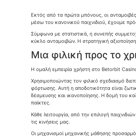
Εκτός από τα πρώτα μπόνους, οι ανταμοιβ
μέσω του κανονικού παιχνιδιού, έχουμε πρ
Σύμφωνα με στατιστικά, η συνεπής συμμετο
κύκλο ανταμοιβών. Η στρατηγική αξιοποίησ
Μια φιλική προς το χρ
Η ομαλή εμπειρία χρήστη στο Betorbit Casino
Χρησιμοποιώντας τον φιλικό σχεδιασμό διεπ
φόρτωσης. Αυτή η αποδοτικότητα είναι ζωτι
δέσμευσης και ικανοποίησης. Η δομή του κα
παίκτες.
Κάθε λειτουργία, από την επιλογή παιχνιδιών
τις κινήσεις μας.
Οι μηχανισμοί μηχανικής μάθησης προσαρμόζ