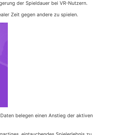
igerung der Spieldauer bei VR-Nutzern.
aler Zeit gegen andere zu spielen.
 Daten belegen einen Anstieg der aktiven
igartiges, eintauchendes Spielerlebnis zu