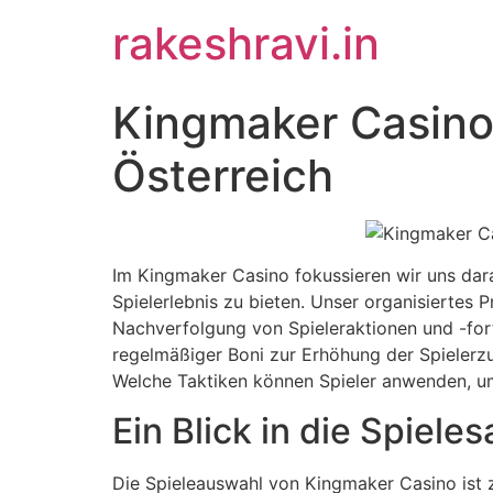
Skip
rakeshravi.in
to
content
Kingmaker Casino 
Österreich
Im Kingmaker Casino fokussieren wir uns dara
Spielerlebnis zu bieten. Unser organisiertes
Nachverfolgung von Spieleraktionen und -for
regelmäßiger Boni zur Erhöhung der Spielerzu
Welche Taktiken können Spieler anwenden, u
Ein Blick in die Spie
Die Spieleauswahl von Kingmaker Casino ist z