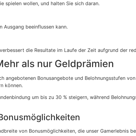
e spielen wollen, und halten Sie sich daran.
den Ausgang beeinflussen kann.
verbessert die Resultate im Laufe der Zeit aufgrund der red
Mehr als nur Geldprämien
tlich angebotenen Bonusangebote und Belohnungsstufen vo
rn können.
Kundenbindung um bis zu 30 % steigern, während Belohnungs
Bonusmöglichkeiten
dbreite von Bonusmöglichkeiten, die unser Gamerlebnis ber