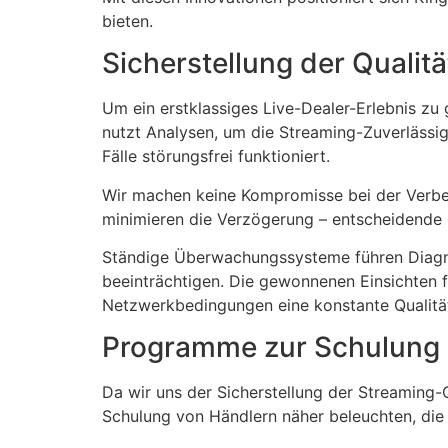
bieten.
Sicherstellung der Qualit
Um ein erstklassiges Live-Dealer-Erlebnis zu
nutzt Analysen, um die Streaming-Zuverlässi
Fälle störungsfrei funktioniert.
Wir machen keine Kompromisse bei der Verbes
minimieren die Verzögerung – entscheidende F
Ständige Überwachungssysteme führen Diagno
beeinträchtigen. Die gewonnenen Einsichten f
Netzwerkbedingungen eine konstante Qualität
Programme zur Schulung 
Da wir uns der Sicherstellung der Streaming
Schulung von Händlern näher beleuchten, die