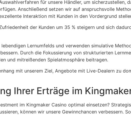
Auswahlverfahren für unsere Händler, um sicherzustellen, d
erfügen. Anschließend setzen wir auf anspruchsvolle Meth
xzellente Interaktion mit Kunden in den Vordergrund stelle
Zufriedenheit der Kunden um 35 % steigern und sich dadurch
nes lebendigen Lernumfelds und verwenden simulative Meth
erbessern. Durch die Fokussierung von strukturierten Lernm
nden und mitreißenden Spielatmosphäre beitragen.
ang mit unserem Ziel, Angebote mit Live-Dealern zu domin
ng Ihrer Erträge im Kingmake
vestment im Kingmaker Casino optimal einsetzen? Strategis
kussieren, können wir unsere Gewinnchancen verbessern. So