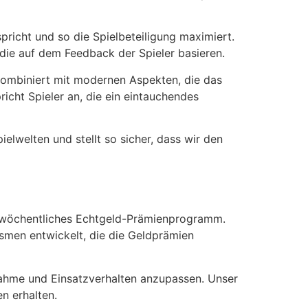
richt und so die Spielbeteiligung maximiert.
 die auf dem Feedback der Spieler basieren.
, kombiniert mit modernen Aspekten, die das
richt Spieler an, die ein eintauchendes
elwelten und stellt so sicher, dass wir den
er wöchentliches Echtgeld-Prämienprogramm.
smen entwickelt, die die Geldprämien
lnahme und Einsatzverhalten anzupassen. Unser
n erhalten.