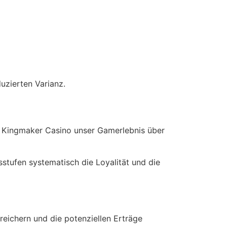
uzierten Varianz.
n Kingmaker Casino unser Gamerlebnis über
stufen systematisch die Loyalität und die
eichern und die potenziellen Erträge