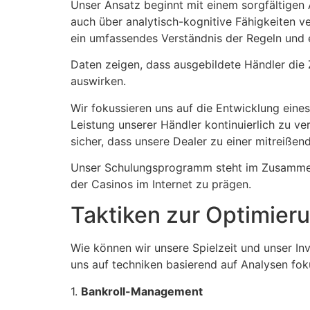
Unser Ansatz beginnt mit einem sorgfältigen 
auch über analytisch-kognitive Fähigkeiten v
ein umfassendes Verständnis der Regeln und e
Daten zeigen, dass ausgebildete Händler die 
auswirken.
Wir fokussieren uns auf die Entwicklung ei
Leistung unserer Händler kontinuierlich zu v
sicher, dass unsere Dealer zu einer mitreiße
Unser Schulungsprogramm steht im Zusammenh
der Casinos im Internet zu prägen.
Taktiken zur Optimieru
Wie können wir unsere Spielzeit und unser In
uns auf techniken basierend auf Analysen fo
1.
Bankroll-Management