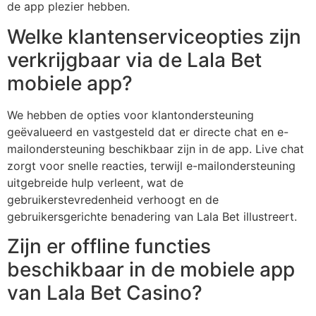
de app plezier hebben.
Welke klantenserviceopties zijn
verkrijgbaar via de Lala Bet
mobiele app?
We hebben de opties voor klantondersteuning
geëvalueerd en vastgesteld dat er directe chat en e-
mailondersteuning beschikbaar zijn in de app. Live chat
zorgt voor snelle reacties, terwijl e-mailondersteuning
uitgebreide hulp verleent, wat de
gebruikerstevredenheid verhoogt en de
gebruikersgerichte benadering van Lala Bet illustreert.
Zijn er offline functies
beschikbaar in de mobiele app
van Lala Bet Casino?