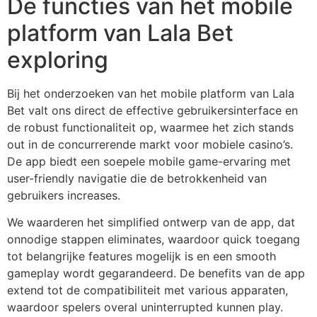
De functies van het mobile
platform van Lala Bet
exploring
Bij het onderzoeken van het mobile platform van Lala
Bet valt ons direct de effective gebruikersinterface en
de robust functionaliteit op, waarmee het zich stands
out in de concurrerende markt voor mobiele casino’s.
De app biedt een soepele mobile game-ervaring met
user-friendly navigatie die de betrokkenheid van
gebruikers increases.
We waarderen het simplified ontwerp van de app, dat
onnodige stappen eliminates, waardoor quick toegang
tot belangrijke features mogelijk is en een smooth
gameplay wordt gegarandeerd. De benefits van de app
extend tot de compatibiliteit met various apparaten,
waardoor spelers overal uninterrupted kunnen play.