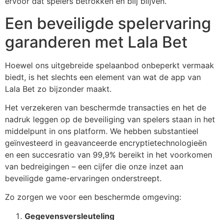
ervoor dat spelers betrokken en blij blijven.
Een beveiligde spelervaring
garanderen met Lala Bet
Hoewel ons uitgebreide spelaanbod onbeperkt vermaak
biedt, is het slechts een element van wat de app van
Lala Bet zo bijzonder maakt.
Het verzekeren van beschermde transacties en het de
nadruk leggen op de beveiliging van spelers staan in het
middelpunt in ons platform. We hebben substantieel
geïnvesteerd in geavanceerde encryptietechnologieën
en een succesratio van 99,9% bereikt in het voorkomen
van bedreigingen – een cijfer die onze inzet aan
beveiligde game-ervaringen onderstreept.
Zo zorgen we voor een beschermde omgeving:
Gegevensversleuteling