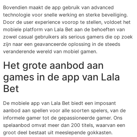
Bovendien maakt de app gebruik van advanced
technologie voor snelle werking en sterke beveiliging.
Door de user experience voorop te stellen, voldoet het
mobiele platform van Lala Bet aan de behoeften van
zowel casual gebruikers als serious gamers die op zoek
zijn naar een geavanceerde oplossing in de steeds
veranderende wereld van mobiel gamen.
Het grote aanbod aan
games in de app van Lala
Bet
De mobiele app van Lala Bet biedt een imposant
aanbod aan spellen voor alle soorten spelers, van de
informele gamer tot de gepassioneerde gamer. Ons
spelaanbod omvat meer dan 200 titels, waarvan een
groot deel bestaat uit meeslepende gokkasten.