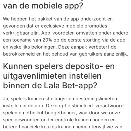
van de mobiele app?
We hebben het pakket van de app onderzocht en
gevonden dat er exclusieve mobiele promoties
verkrijgbaar zijn. App-voordelen omvatten onder andere
een toename van 20% op de eerste storting via de app
en wekelijks beloningen. Deze aanpak verbetert de
betrokkenheid en het behoud van gebruikers aanzienlijk.
Kunnen spelers deposito- en
uitgavenlimieten instellen
binnen de Lala Bet-app?
Ja, spelers kunnen stortings- en bestedingslimieten
instellen in de app. Deze optie stimuleert verantwoord
spelen en efficiënt budgetbeheer, waardoor we onze
speelgewoonten onder controle kunnen houden en
betere financiële keuzes kunnen nemen terwijl we van