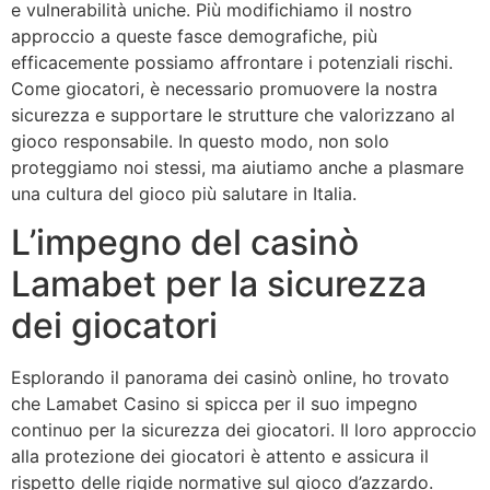
e vulnerabilità uniche. Più modifichiamo il nostro
approccio a queste fasce demografiche, più
efficacemente possiamo affrontare i potenziali rischi.
Come giocatori, è necessario promuovere la nostra
sicurezza e supportare le strutture che valorizzano al
gioco responsabile. In questo modo, non solo
proteggiamo noi stessi, ma aiutiamo anche a plasmare
una cultura del gioco più salutare in Italia.
L’impegno del casinò
Lamabet per la sicurezza
dei giocatori
Esplorando il panorama dei casinò online, ho trovato
che Lamabet Casino si spicca per il suo impegno
continuo per la sicurezza dei giocatori. Il loro approccio
alla protezione dei giocatori è attento e assicura il
rispetto delle rigide normative sul gioco d’azzardo.