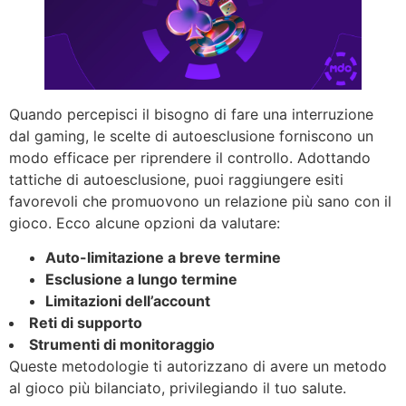
Quando percepisci il bisogno di fare una interruzione
dal gaming, le scelte di autoesclusione forniscono un
modo efficace per riprendere il controllo. Adottando
tattiche di autoesclusione, puoi raggiungere esiti
favorevoli che promuovono un relazione più sano con il
gioco. Ecco alcune opzioni da valutare:
Auto-limitazione a breve termine
Esclusione a lungo termine
Limitazioni dell’account
Reti di supporto
Strumenti di monitoraggio
Queste metodologie ti autorizzano di avere un metodo
al gioco più bilanciato, privilegiando il tuo salute.