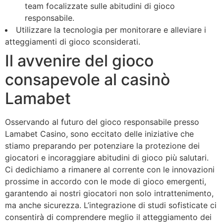
team focalizzate sulle abitudini di gioco
responsabile.
Utilizzare la tecnologia per monitorare e alleviare i
atteggiamenti di gioco sconsiderati.
Il avvenire del gioco
consapevole al casinò
Lamabet
Osservando al futuro del gioco responsabile presso
Lamabet Casino, sono eccitato delle iniziative che
stiamo preparando per potenziare la protezione dei
giocatori e incoraggiare abitudini di gioco più salutari.
Ci dedichiamo a rimanere al corrente con le innovazioni
prossime in accordo con le mode di gioco emergenti,
garantendo ai nostri giocatori non solo intrattenimento,
ma anche sicurezza. L’integrazione di studi sofisticate ci
consentirà di comprendere meglio il atteggiamento dei