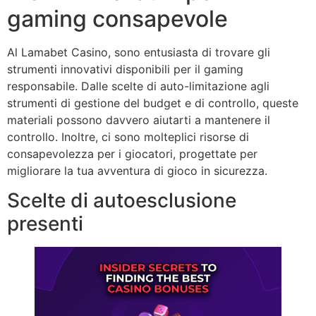
gaming consapevole
Al Lamabet Casino, sono entusiasta di trovare gli
strumenti innovativi disponibili per il gaming
responsabile. Dalle scelte di auto-limitazione agli
strumenti di gestione del budget e di controllo, queste
materiali possono davvero aiutarti a mantenere il
controllo. Inoltre, ci sono molteplici risorse di
consapevolezza per i giocatori, progettate per
migliorare la tua avventura di gioco in sicurezza.
Scelte di autoesclusione
presenti