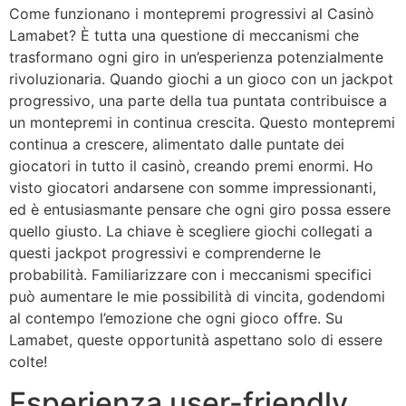
Come funzionano i montepremi progressivi al Casinò
Lamabet? È tutta una questione di meccanismi che
trasformano ogni giro in un’esperienza potenzialmente
rivoluzionaria. Quando giochi a un gioco con un jackpot
progressivo, una parte della tua puntata contribuisce a
un montepremi in continua crescita. Questo montepremi
continua a crescere, alimentato dalle puntate dei
giocatori in tutto il casinò, creando premi enormi. Ho
visto giocatori andarsene con somme impressionanti,
ed è entusiasmante pensare che ogni giro possa essere
quello giusto. La chiave è scegliere giochi collegati a
questi jackpot progressivi e comprenderne le
probabilità. Familiarizzare con i meccanismi specifici
può aumentare le mie possibilità di vincita, godendomi
al contempo l’emozione che ogni gioco offre. Su
Lamabet, queste opportunità aspettano solo di essere
colte!
Esperienza user-friendly