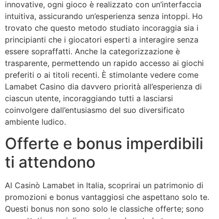
innovative, ogni gioco è realizzato con un’interfaccia
intuitiva, assicurando un’esperienza senza intoppi. Ho
trovato che questo metodo studiato incoraggia sia i
principianti che i giocatori esperti a interagire senza
essere sopraffatti. Anche la categorizzazione è
trasparente, permettendo un rapido accesso ai giochi
preferiti o ai titoli recenti. È stimolante vedere come
Lamabet Casino dia davvero priorità all’esperienza di
ciascun utente, incoraggiando tutti a lasciarsi
coinvolgere dall’entusiasmo del suo diversificato
ambiente ludico.
Offerte e bonus imperdibili
ti attendono
Al Casinò Lamabet in Italia, scoprirai un patrimonio di
promozioni e bonus vantaggiosi che aspettano solo te.
Questi bonus non sono solo le classiche offerte; sono