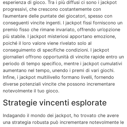
esperienza di gioco. Tra i più diffusi ci sono i jackpot
progressivi, che crescono costantemente con
l’aumentare delle puntate dei giocatori, spesso con
conseguenti vincite ingenti. I jackpot fissi forniscono un
premio fisso che rimane invariato, offrendo un’opzione
più stabile. I jackpot misteriosi apportano emozione,
poiché il loro valore viene rivelato solo al
conseguimento di specifiche condizioni. I jackpot
giornalieri offrono opportunità di vincite rapide entro un
periodo di tempo specifico, mentre i jackpot cumulativi
aumentano nel tempo, unendo i premi di vari giochi.
Infine, i jackpot multilivello formano livelli, fornendo
diverse potenziali vincite che possono incrementare
notevolmente il tuo gioco.
Strategie vincenti esplorate
Indagando il mondo dei jackpot, ho trovato che avere
una strategia robusta può incrementare notevolmente le