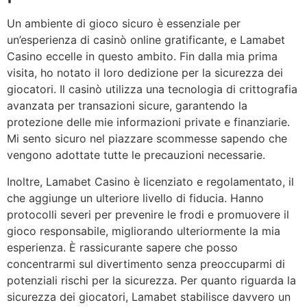
Un ambiente di gioco sicuro è essenziale per
un’esperienza di casinò online gratificante, e Lamabet
Casino eccelle in questo ambito. Fin dalla mia prima
visita, ho notato il loro dedizione per la sicurezza dei
giocatori. Il casinò utilizza una tecnologia di crittografia
avanzata per transazioni sicure, garantendo la
protezione delle mie informazioni private e finanziarie.
Mi sento sicuro nel piazzare scommesse sapendo che
vengono adottate tutte le precauzioni necessarie.
Inoltre, Lamabet Casino è licenziato e regolamentato, il
che aggiunge un ulteriore livello di fiducia. Hanno
protocolli severi per prevenire le frodi e promuovere il
gioco responsabile, migliorando ulteriormente la mia
esperienza. È rassicurante sapere che posso
concentrarmi sul divertimento senza preoccuparmi di
potenziali rischi per la sicurezza. Per quanto riguarda la
sicurezza dei giocatori, Lamabet stabilisce davvero un