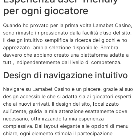
per ogni giocatore
Quando ho provato per la prima volta Lamabet Casino,
sono rimasto impressionato dalla facilità d’uso del sito.
Il design intuitivo semplifica la ricerca dei giochi e ho
apprezzato l’ampia selezione disponibile. Sembra
davvero che abbiano creato una piattaforma adatta a
tutti, indipendentemente dal livello di competenza.
Design di navigazione intuitivo
Navigare su Lamabet Casino è un piacere, grazie al suo
design accessibile che si adatta sia ai giocatori esperti
che ai nuovi arrivati. Il design del sito, focalizzato
sull’utente, guida la mia attenzione esattamente dove
necessario, ottimizzando la mia esperienza
complessiva. Dal layout elegante alle opzioni di menu
chiare, ogni elemento stimola il partecipazione