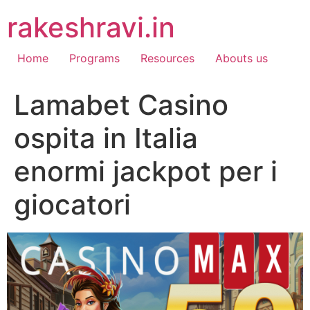
Skip
rakeshravi.in
to
content
Home
Programs
Resources
Abouts us
Lamabet Casino
ospita in Italia
enormi jackpot per i
giocatori