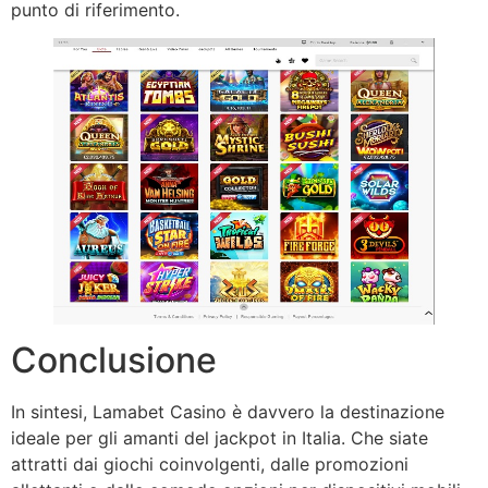
punto di riferimento.
Conclusione
In sintesi, Lamabet Casino è davvero la destinazione
ideale per gli amanti del jackpot in Italia. Che siate
attratti dai giochi coinvolgenti, dalle promozioni