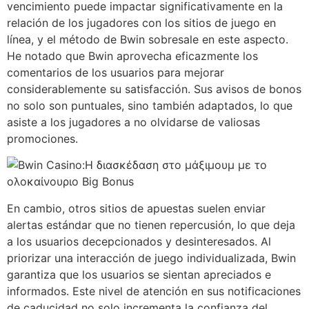
vencimiento puede impactar significativamente en la
relación de los jugadores con los sitios de juego en
línea, y el método de Bwin sobresale en este aspecto.
He notado que Bwin aprovecha eficazmente los
comentarios de los usuarios para mejorar
considerablemente su satisfacción. Sus avisos de bonos
no solo son puntuales, sino también adaptados, lo que
asiste a los jugadores a no olvidarse de valiosas
promociones.
En cambio, otros sitios de apuestas suelen enviar
alertas estándar que no tienen repercusión, lo que deja
a los usuarios decepcionados y desinteresados. Al
priorizar una interacción de juego individualizada, Bwin
garantiza que los usuarios se sientan apreciados e
informados. Este nivel de atención en sus notificaciones
de caducidad no solo incrementa la confianza del