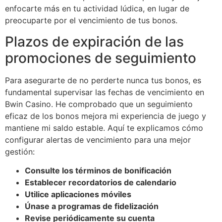
enfocarte más en tu actividad lúdica, en lugar de
preocuparte por el vencimiento de tus bonos.
Plazos de expiración de las
promociones de seguimiento
Para asegurarte de no perderte nunca tus bonos, es
fundamental supervisar las fechas de vencimiento en
Bwin Casino. He comprobado que un seguimiento
eficaz de los bonos mejora mi experiencia de juego y
mantiene mi saldo estable. Aquí te explicamos cómo
configurar alertas de vencimiento para una mejor
gestión:
Consulte los términos de bonificación
Establecer recordatorios de calendario
Utilice aplicaciones móviles
Únase a programas de fidelización
Revise periódicamente su cuenta