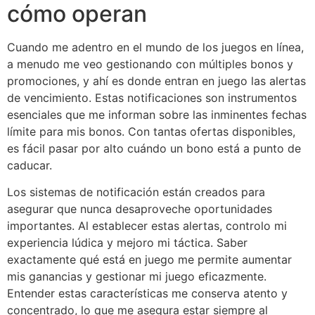
cómo operan
Cuando me adentro en el mundo de los juegos en línea,
a menudo me veo gestionando con múltiples bonos y
promociones, y ahí es donde entran en juego las alertas
de vencimiento. Estas notificaciones son instrumentos
esenciales que me informan sobre las inminentes fechas
límite para mis bonos. Con tantas ofertas disponibles,
es fácil pasar por alto cuándo un bono está a punto de
caducar.
Los sistemas de notificación están creados para
asegurar que nunca desaproveche oportunidades
importantes. Al establecer estas alertas, controlo mi
experiencia lúdica y mejoro mi táctica. Saber
exactamente qué está en juego me permite aumentar
mis ganancias y gestionar mi juego eficazmente.
Entender estas características me conserva atento y
concentrado, lo que me asegura estar siempre al