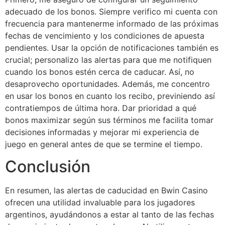
adecuado de los bonos. Siempre verifico mi cuenta con
frecuencia para mantenerme informado de las próximas
fechas de vencimiento y los condiciones de apuesta
pendientes. Usar la opción de notificaciones también es
crucial; personalizo las alertas para que me notifiquen
cuando los bonos estén cerca de caducar. Así, no
desaprovecho oportunidades. Además, me concentro
en usar los bonos en cuanto los recibo, previniendo así
contratiempos de última hora. Dar prioridad a qué
bonos maximizar según sus términos me facilita tomar
decisiones informadas y mejorar mi experiencia de
juego en general antes de que se termine el tiempo.
Conclusión
En resumen, las alertas de caducidad en Bwin Casino
ofrecen una utilidad invaluable para los jugadores
argentinos, ayudándonos a estar al tanto de las fechas