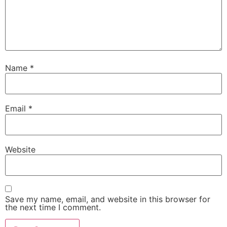
Name
*
Email
*
Website
Save my name, email, and website in this browser for
the next time I comment.