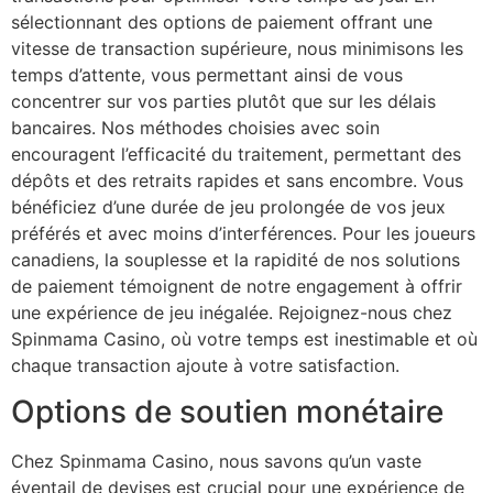
sélectionnant des options de paiement offrant une
vitesse de transaction supérieure, nous minimisons les
temps d’attente, vous permettant ainsi de vous
concentrer sur vos parties plutôt que sur les délais
bancaires. Nos méthodes choisies avec soin
encouragent l’efficacité du traitement, permettant des
dépôts et des retraits rapides et sans encombre. Vous
bénéficiez d’une durée de jeu prolongée de vos jeux
préférés et avec moins d’interférences. Pour les joueurs
canadiens, la souplesse et la rapidité de nos solutions
de paiement témoignent de notre engagement à offrir
une expérience de jeu inégalée. Rejoignez-nous chez
Spinmama Casino, où votre temps est inestimable et où
chaque transaction ajoute à votre satisfaction.
Options de soutien monétaire
Chez Spinmama Casino, nous savons qu’un vaste
éventail de devises est crucial pour une expérience de