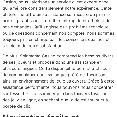
Casino, nous valorisons un service client exceptionnel
qui améliore considérablement notre expérience. Cette
plateforme offre une assistance sur mesure de premier
ordre, garantissant un traitement rapide et efficient de
nos demandes. Qu’il s’agisse d’un problème technique
ou de questions concernant nos comptes, nous sommes
toujours pris en charge par des conseillers qualifiés et
soucieux de notre satisfaction.
De plus, Spinmama Casino comprend les besoins divers
de ses joueurs et propose donc une assistance en
plusieurs langues. Cette disponibilité permet à chacun
de communiquer dans sa langue préférée, favorisant
ainsi un environnement de jeu plus ouvert. Grâce à cette
assistance performante, nous pouvons nous concentrer
sur l’essentiel : nous immerger dans l’univers fascinant
des jeux en ligne, en sachant que l’aide est toujours à
portée de clic.