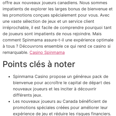
offre aux nouveaux joueurs canadiens. Nous sommes
impatients de explorer les larges bonus de bienvenue et
les promotions conçues spécialement pour vous. Avec
une vaste sélection de jeux et un service client
irréprochable, il est facile de comprendre pourquoi tant
de joueurs sont impatients de nous rejoindre. Mais
comment Spinmama assure-t-il une expérience optimale
à tous ? Découvrons ensemble ce qui rend ce casino si
remarquable.
Casino Spinmama
Points clés à noter
Spinmama Casino propose un généreux pack de
bienvenue pour accroître le capital de départ des
nouveaux joueurs et les inciter à découvrir
différents jeux.
Les nouveaux joueurs au Canada bénéficient de
promotions spéciales créées pour améliorer leur
expérience de jeu et réduire les risques financiers.