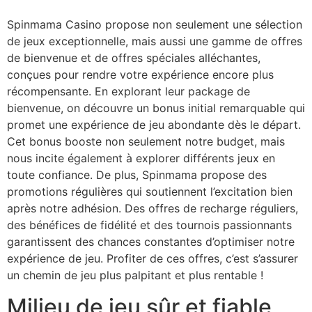
Spinmama Casino propose non seulement une sélection
de jeux exceptionnelle, mais aussi une gamme de offres
de bienvenue et de offres spéciales alléchantes,
conçues pour rendre votre expérience encore plus
récompensante. En explorant leur package de
bienvenue, on découvre un bonus initial remarquable qui
promet une expérience de jeu abondante dès le départ.
Cet bonus booste non seulement notre budget, mais
nous incite également à explorer différents jeux en
toute confiance. De plus, Spinmama propose des
promotions régulières qui soutiennent l’excitation bien
après notre adhésion. Des offres de recharge réguliers,
des bénéfices de fidélité et des tournois passionnants
garantissent des chances constantes d’optimiser notre
expérience de jeu. Profiter de ces offres, c’est s’assurer
un chemin de jeu plus palpitant et plus rentable !
Milieu de jeu sûr et fiable