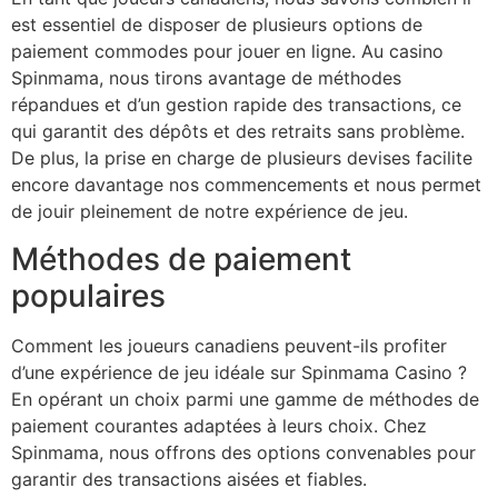
est essentiel de disposer de plusieurs options de
paiement commodes pour jouer en ligne. Au casino
Spinmama, nous tirons avantage de méthodes
répandues et d’un gestion rapide des transactions, ce
qui garantit des dépôts et des retraits sans problème.
De plus, la prise en charge de plusieurs devises facilite
encore davantage nos commencements et nous permet
de jouir pleinement de notre expérience de jeu.
Méthodes de paiement
populaires
Comment les joueurs canadiens peuvent-ils profiter
d’une expérience de jeu idéale sur Spinmama Casino ?
En opérant un choix parmi une gamme de méthodes de
paiement courantes adaptées à leurs choix. Chez
Spinmama, nous offrons des options convenables pour
garantir des transactions aisées et fiables.