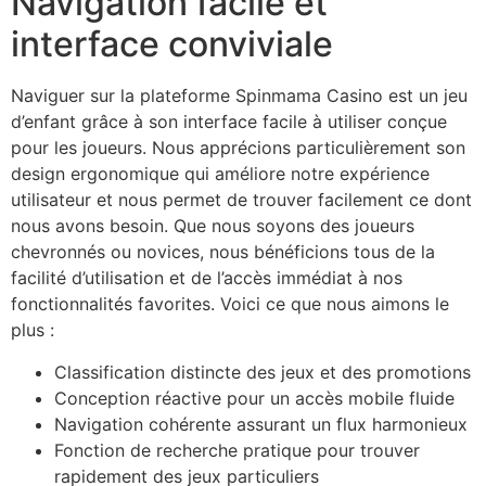
Navigation facile et
interface conviviale
Naviguer sur la plateforme Spinmama Casino est un jeu
d’enfant grâce à son interface facile à utiliser conçue
pour les joueurs. Nous apprécions particulièrement son
design ergonomique qui améliore notre expérience
utilisateur et nous permet de trouver facilement ce dont
nous avons besoin. Que nous soyons des joueurs
chevronnés ou novices, nous bénéficions tous de la
facilité d’utilisation et de l’accès immédiat à nos
fonctionnalités favorites. Voici ce que nous aimons le
plus :
Classification distincte des jeux et des promotions
Conception réactive pour un accès mobile fluide
Navigation cohérente assurant un flux harmonieux
Fonction de recherche pratique pour trouver
rapidement des jeux particuliers