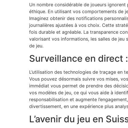
Un nombre considérable de joueurs ignorent p
éthique. En utilisant vos comportements de je
Imaginez obtenir des notifications personnali
journalières ajustées à vos choix. Cette strat
fois durable et agréable. La transparence con
valorisant vos informations, les salles de je
de jeu.
Surveillance en direct :
L’utilisation des technologies de traçage en 
Vous pouvez désormais suivre vos mises, vos v
immédiat vous permet de prendre des décisions
vos modèles de jeu, ce qui vous aide à identi
responsabilisation et augmente l’engagement, 
divertissement, en une expérience plus analys
L’avenir du jeu en Sui