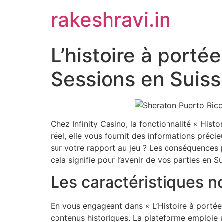
Skip
rakeshravi.in
to
content
L’histoire à porté
Sessions en Suis
Chez Infinity Casino, la fonctionnalité « His
réel, elle vous fournit des informations préci
sur votre rapport au jeu ? Les conséquences p
cela signifie pour l’avenir de vos parties en S
Les caractéristiques no
En vous engageant dans « L’Histoire à portée
contenus historiques. La plateforme emploie u