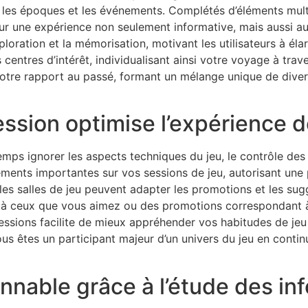
rs les époques et les événements. Complétés d’éléments multi
ur une expérience non seulement informative, mais aussi a
xploration et la mémorisation, motivant les utilisateurs à él
centres d’intérêt, individualisant ainsi votre voyage à trav
e votre rapport au passé, formant un mélange unique de dive
ssion optimise l’expérience d
emps ignorer les aspects techniques du jeu, le contrôle de
ments importantes sur vos sessions de jeu, autorisant une p
s salles de jeu peuvent adapter les promotions et les sug
s à ceux que vous aimez ou des promotions correspondant à
 sessions facilite de mieux appréhender vos habitudes de je
vous êtes un participant majeur d’un univers du jeu en cont
onnable grâce à l’étude des in