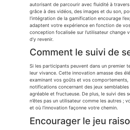
autorisant de parcourir avec fluidité à trave
grâce à des vidéos, des images et du son, po
l’intégration de la gamification encourage l’e
adaptent votre expérience en fonction de vos 
conception focalisée sur l’utilisateur chang
d’y revenir.
Comment le suivi de se
Si les participants peuvent dans un premier t
leur vivance. Cette innovation amasse des élé
examinant vos goûts et vos comportements, le
notifications concernant des jeux semblable
agréable et fructueuse. De plus, le suivi des
n’êtes pas un utilisateur comme les autres ; 
et où l’innovation façonne votre chemin.
Encourager le jeu rais