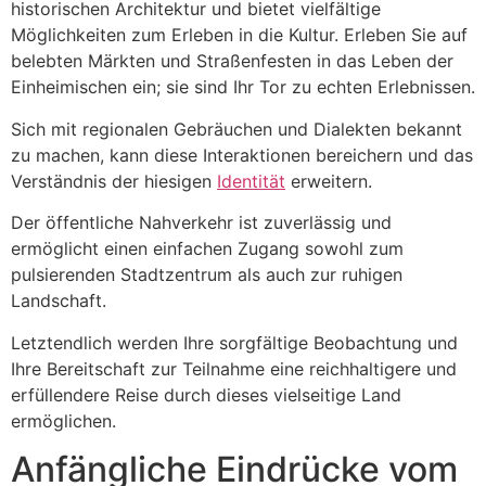
historischen Architektur und bietet vielfältige
Möglichkeiten zum Erleben in die Kultur. Erleben Sie auf
belebten Märkten und Straßenfesten in das Leben der
Einheimischen ein; sie sind Ihr Tor zu echten Erlebnissen.
Sich mit regionalen Gebräuchen und Dialekten bekannt
zu machen, kann diese Interaktionen bereichern und das
Verständnis der hiesigen
Identität
erweitern.
Der öffentliche Nahverkehr ist zuverlässig und
ermöglicht einen einfachen Zugang sowohl zum
pulsierenden Stadtzentrum als auch zur ruhigen
Landschaft.
Letztendlich werden Ihre sorgfältige Beobachtung und
Ihre Bereitschaft zur Teilnahme eine reichhaltigere und
erfüllendere Reise durch dieses vielseitige Land
ermöglichen.
Anfängliche Eindrücke vom