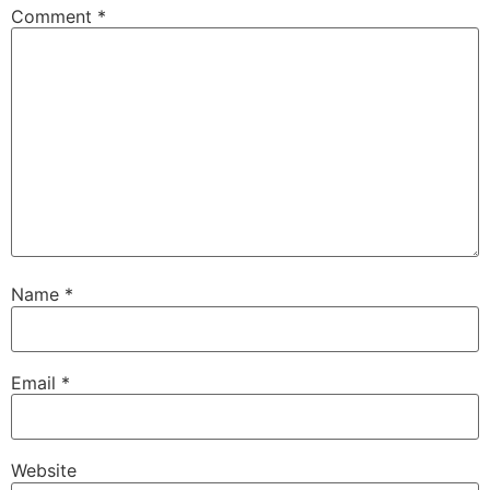
Comment
*
Name
*
Email
*
Website