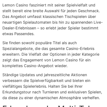
Lemon Casino fasziniert mit seiner Spielvielfalt und
stellt bereit eine breite Auswahl für jeden Geschmack.
Das Angebot umfasst klassischen Tischspielen über
neuartigen Spielautomaten bis hin zu spannenden Live-
Dealer-Erlebnissen – so erlebt jeder Spieler bestimmt
etwas Passendes.
Sie finden sowohl populäre Titel als auch
Spezialangebote, die das gesamte Casino-Erlebnis
erweitern. Die Vielfalt der Optionen in jeder Kategorie
zeigt das Engagement von Lemon Casino für ein
komplettes Casino-Angebot wieder.
Ständige Updates und jahreszeitliche Aktionen
verbessern die Spielverfügbarkeit und bieten ein
vielfältiges Spielerlebnis. Halten Sie bei Ihrer
Erkundungstour nach Turnieren und exklusiven Spielen,
da diese zu einer dynamischen Atmosphäre verhelfen.