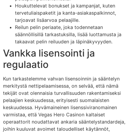
Houkuttelevat bonukset ja kampanjat, kuten
tervetuliaispaketit ja kanta-asiakaspalkinnot,
tarjoavat lisäarvoa pelaajille.
Reilun pelin periaate, joka todennetaan
säännöllisillä tarkastuksilla, lisää luottamusta ja
takaavat pelin reiluuden ja läpinäkyvyyden.
Vankka lisensointi ja
regulaatio
Kun tarkastelemme vahvan lisensoinnin ja sääntelyn
merkitystä nettipelaamisessa, on selvää, että nämä
tekijät ovat olennaisia turvallisuuden rakentamiseksi
pelaajien keskuudessa, erityisesti suomalaisten
keskuudessa. Hyvämaineinen lisenssiviranomainen
varmistaa, että Vegas Hero Casinon kaltaiset
operaattorit noudattavat ankaria sääntelystandardeja,
joihin kuuluvat avoimet taloudelliset käytännöt,