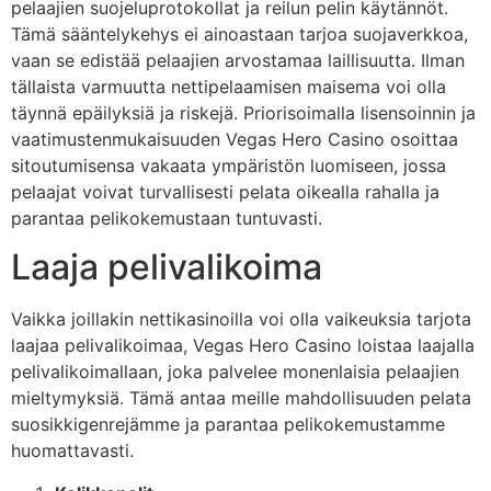
pelaajien suojeluprotokollat ja reilun pelin käytännöt.
Tämä sääntelykehys ei ainoastaan tarjoa suojaverkkoa,
vaan se edistää pelaajien arvostamaa laillisuutta. Ilman
tällaista varmuutta nettipelaamisen maisema voi olla
täynnä epäilyksiä ja riskejä. Priorisoimalla lisensoinnin ja
vaatimustenmukaisuuden Vegas Hero Casino osoittaa
sitoutumisensa vakaata ympäristön luomiseen, jossa
pelaajat voivat turvallisesti pelata oikealla rahalla ja
parantaa pelikokemustaan tuntuvasti.
Laaja pelivalikoima
Vaikka joillakin nettikasinoilla voi olla vaikeuksia tarjota
laajaa pelivalikoimaa, Vegas Hero Casino loistaa laajalla
pelivalikoimallaan, joka palvelee monenlaisia pelaajien
mieltymyksiä. Tämä antaa meille mahdollisuuden pelata
suosikkigenrejämme ja parantaa pelikokemustamme
huomattavasti.