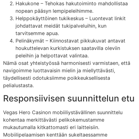
Hakukone – Tehokas hakutoiminto mahdollistaa
nopean pääsyn lempipeleihimme.
Helppokäyttöinen tukikeskus – Luontevat linkit
johdattavat meidät tukipalveluihin, kun
tarvitsemme apua.
Pelinäkymät – Kiinnostavat pikkukuvat antavat
houkuttelevan kurkistuksen saatavilla oleviin
peleihin ja helpottavat valintaa.
Nämä osat yhteistyössä harmonisesti varmistaen, että
navigoimme luottavaisin mielin ja miellyttävästi,
täydellisesti odotuksiimme poikkeuksellisesta
pelialustasta.
Responsiivisen suunnittelun etu
Vegas Hero Casinon mobiiliystävällinen suunnittelu
kohentaa merkittävästi pelikokemustamme
mukautumalla kitkattomasti eri laitteisiin.
Mobiilipelaamisen kenttään sukeltaessamme