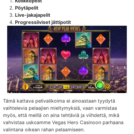
Kolikkopelit
Pöytäpelit
Live-jakajapelit
Progressiiviset jättipotit
Tämä kattava pelivalikoima ei ainoastaan tyydytä
vaihtelevia pelaajien mieltymyksiä, vaan varmistaa
myös, että meillä on aina tehtäviä ja viihdettä, mikä
vahvistaa uskoamme Vegas Hero Casinoon parhaana
valintana oikean rahan pelaamiseen.