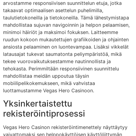
arvostamme responsiivisen suunnittelun etuja, jotka
takaavat optimaalisen asettelun puhelimilla,
taulutietokoneilla ja tietokoneilla. Tämä lähestymistapa
mahdollistaa sujuvan navigoinnin ja helpon pelaamisen,
minimoi häiriöt ja maksimoi fokuksen. Laitteemme
ruudun kokoon mukautettujen grafiikoiden ja ohjainten
ansiosta pelaaminen on luontevampaa. Lisäksi vikkelät
latausajat tukevat saumatonta peliympäristöä, mikä
tekee vuorovaikutuksestamme nautinnollista ja
tehokasta. Perimmiltään responsiivinen suunnittelu
mahdollistaa meidän uppoutua täysin
mobiilipelikokemukseen, mikä vahvistaa
luottamustamme Vegas Hero Casinoon.
Yksinkertaistettu
rekisteröintiprosessi
Vegas Hero Casinon rekisteröintimenettely näyttäytyy
vaivattomaksi sen helppokäyttöisen käyttöliittymän