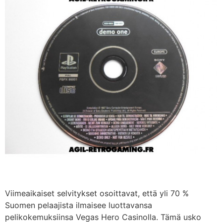
Viimeaikaiset selvitykset osoittavat, että yli 70 %
Suomen pelaajista ilmaisee luottavansa
pelikokemuksiinsa Vegas Hero Casinolla. Tämä usko