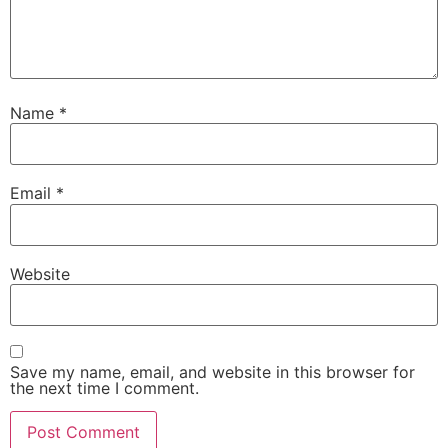
Name
*
Email
*
Website
Save my name, email, and website in this browser for
the next time I comment.