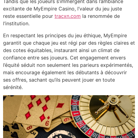
Tandis que les joueurs s’immergent dans l’ambiance
excitante de MyEmpire Casino, l’valeur du jeu juste
reste essentielle pour
tracxn.com
la renommée de
l’institution.
En respectant les principes du jeu éthique, MyEmpire
garantit que chaque jeu est régi par des règles claires et
des cotes équitables, instaurant ainsi un climat de
confiance entre ses joueurs. Cet engagement envers
l’équité séduit non seulement les parieurs expérimentés,
mais encourage également les débutants à découvrir
ses offres, sachant qu’ils peuvent jouer en toute
sérénité.