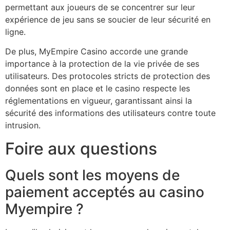
permettant aux joueurs de se concentrer sur leur
expérience de jeu sans se soucier de leur sécurité en
ligne.
De plus, MyEmpire Casino accorde une grande
importance à la protection de la vie privée de ses
utilisateurs. Des protocoles stricts de protection des
données sont en place et le casino respecte les
réglementations en vigueur, garantissant ainsi la
sécurité des informations des utilisateurs contre toute
intrusion.
Foire aux questions
Quels sont les moyens de
paiement acceptés au casino
Myempire ?