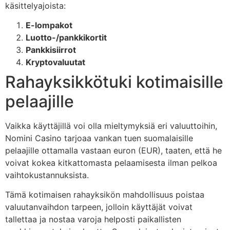
käsittelyajoista:
E-lompakot
Luotto-/pankkikortit
Pankkisiirrot
Kryptovaluutat
Rahayksikkötuki kotimaisille
pelaajille
Vaikka käyttäjillä voi olla mieltymyksiä eri valuuttoihin,
Nomini Casino tarjoaa vankan tuen suomalaisille
pelaajille ottamalla vastaan euron (EUR), taaten, että he
voivat kokea kitkattomasta pelaamisesta ilman pelkoa
vaihtokustannuksista.
Tämä kotimaisen rahayksikön mahdollisuus poistaa
valuutanvaihdon tarpeen, jolloin käyttäjät voivat
tallettaa ja nostaa varoja helposti paikallisten