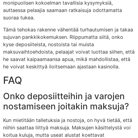
monipuolisen kokoelman tavallisia kysymyksiä,
auttaessa pelaajia saamaan ratkaisuja odottamatta
suoraa tukea.
Tämä tehokas rakenne vähentää turhautumisen ja takaa
sujuvan pankkikokemuksen. Riippumatta siitä, onko
kyse deposiiteista, nostoista tai muista
maksuvaihtoehdoista, pelaajat voivat luottaa siihen, että
he saavat kaipaamaansa apua, mikä mahdollistaa, että
he voivat keskittyä iloitsemaan ajastaan kasinolla.
FAQ
Onko deposiitteihin ja varojen
nostamiseen joitakin maksuja?
Kun mietitään talletuksia ja nostoja, on hyvä tietää, että
niihin saattaa liittyä maksuja. Maksujen käsittelystä voi
koitua kuluja, mutta useat alustat koettavat