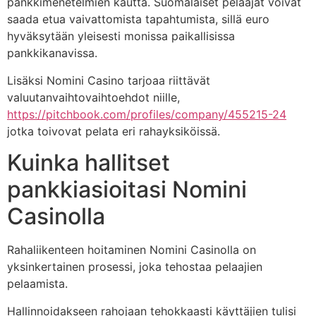
pankkimenetelmien kautta. Suomalaiset pelaajat voivat
saada etua vaivattomista tapahtumista, sillä euro
hyväksytään yleisesti monissa paikallisissa
pankkikanavissa.
Lisäksi Nomini Casino tarjoaa riittävät
valuutanvaihtovaihtoehdot niille,
https://pitchbook.com/profiles/company/455215-24
jotka toivovat pelata eri rahayksiköissä.
Kuinka hallitset
pankkiasioitasi Nomini
Casinolla
Rahaliikenteen hoitaminen Nomini Casinolla on
yksinkertainen prosessi, joka tehostaa pelaajien
pelaamista.
Hallinnoidakseen rahojaan tehokkaasti käyttäjien tulisi