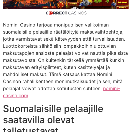
Nomini Casino tarjoaa monipuolisen valikoiman
suomalaisille pelaajille räätälöityjä maksuvaihtoehtoja,
jotka varmistavat sekä kätevyyden että turvallisuuden.
Luottokorteista sähköisiin lompakkoihin ulottuvien
maksutapojen ansiosta pelaajat voivat nauttia pikaisista
maksutavoista. On kuitenkin tärkeää ymmärtää kunkin
maksutavan erityispiirteet, kuten käsittelyajat ja
mahdolliset maksut. Tämä katsaus kattaa Nomini
Casinon rahaliikenteen monimutkaisuudet ja sen, mitä
pelaajat voivat odottaa kotiutusten suhteen.
nomini-
casino.com
Suomalaisille pelaajille
saatavilla olevat
talletustavat