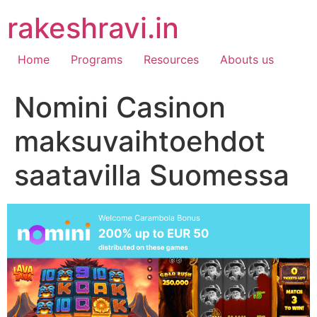
Skip
rakeshravi.in
to
content
Home
Programs
Resources
Abouts us
Nomini Casinon
maksuvaihtoehdot
saatavilla Suomessa