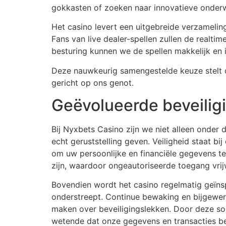
gokkasten of zoeken naar innovatieve onderw
Het casino levert een uitgebreide verzameling
Fans van live dealer-spellen zullen de realtime
besturing kunnen we de spellen makkelijk en 
Deze nauwkeurig samengestelde keuze stelt o
gericht op ons genot.
Geëvolueerde beveilig
Bij Nyxbets Casino zijn we niet alleen onder 
echt geruststelling geven. Veiligheid staat 
om uw persoonlijke en financiële gegevens te
zijn, waardoor ongeautoriseerde toegang vrij
Bovendien wordt het casino regelmatig geïnsp
onderstreept. Continue bewaking en bijgewerk
maken over beveiligingslekken. Door deze soli
wetende dat onze gegevens en transacties bev