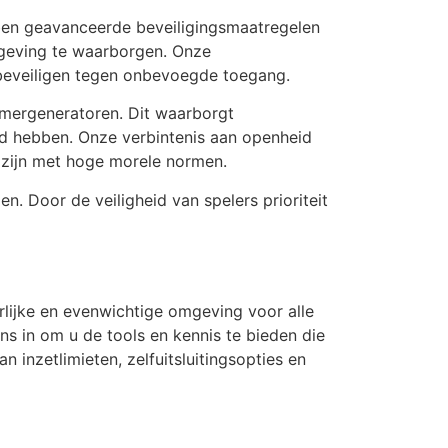
bben geavanceerde beveiligingsmaatregelen
mgeving te waarborgen. Onze
 beveiligen tegen onbevoegde toegang.
mmergeneratoren. Dit waarborgt
id hebben. Onze verbintenis aan openheid
n zijn met hoge morele normen.
 Door de veiligheid van spelers prioriteit
lijke en evenwichtige omgeving voor alle
s in om u de tools en kennis te bieden die
 inzetlimieten, zelfuitsluitingsopties en