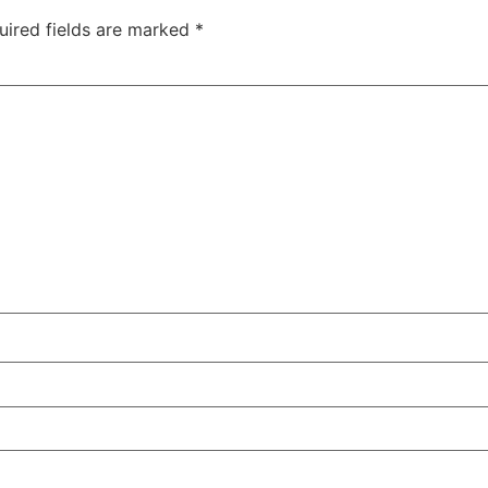
uired fields are marked
*