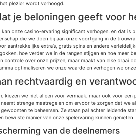
het plezier wordt verhoogd.
t je beloningen geeft voor h
kan onze casino-ervaring significant verhogen, en dat is p
enschap die we doen bij aan onze voortgang in de trouwrangl
r aantrekkelijke extra’s, gratis spins en andere verleideli
gokken, hoe verder we in de rangen stijgen en hoe meer be
n controle over onze prijzen, maar maakt van elke draai oo
amma optimaliseren we onze waarde en verhogen we onze g
aan rechtvaardig en verantwo
, kiezen we niet alleen voor vermaak, maar ook voor een p
neemt strenge maatregelen om ervoor te zorgen dat we all
 gewoonten te beheersen. Ze staan pal achter leidende sta
n bewuste manier van onze spelervaring kunnen genieten.
escherming van de deelnemers