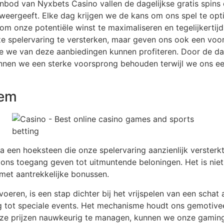
bod van Nyxbets Casino vallen de dagelijkse gratis spins o
weergeeft. Elke dag krijgen we de kans om ons spel te opt
 om onze potentiële winst te maximaliseren en tegelijkerti
ze spelervaring te versterken, maar geven ons ook een voor
oe we van deze aanbiedingen kunnen profiteren. Door de da
unnen we een sterke voorsprong behouden terwijl we ons 
eem
a een hoeksteen die onze spelervaring aanzienlijk versterkt
 ons toegang geven tot uitmuntende beloningen. Het is niet
met aantrekkelijke bonussen.
eren, is een stap dichter bij het vrijspelen van een schat
ng tot speciale events. Het mechanisme houdt ons gemotive
eze prijzen nauwkeurig te managen, kunnen we onze gaming