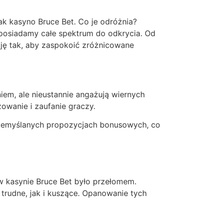
ak kasyno Bruce Bet. Co je odróżnia?
posiadamy całe spektrum do odkrycia. Od
ję tak, aby zaspokoić zróżnicowane
iem, ale nieustannie angażują wiernych
żowanie i zaufanie graczy.
 przemyślanych propozycjach bonusowych, co
w kasynie Bruce Bet było przełomem.
trudne, jak i kuszące. Opanowanie tych