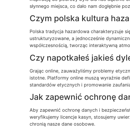
słynnego miejsca, co dało nam dogłębnie poz
Czym polska kultura hazar
Polska tradycja hazardowa charakteryzuje si
ustrukturyzowane, a jednocześnie dynamiczne
współczesnością, tworząc interaktywną atmo
Czy napotkałeś jakieś dyl
Grając online, zauważyliśmy problemy etyczn
istotne. Platformy online muszą wyraźnie de
standardów etycznych i promowanie zaufania
Jak zapewnić ochronę dan
Aby zapewnić ochronę danych i bezpieczeńst
weryfikujemy licencje kasyn, stosujemy uwier
chronią nasze dane osobowe.