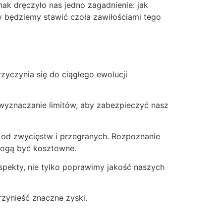
ak dręczyło nas jedno zagadnienie: jak
y będziemy stawić czoła zawiłościami tego
rzyczynia się do ciągłego ewolucji
i wyznaczanie limitów, aby zabezpieczyć nasz
e od zwycięstw i przegranych. Rozpoznanie
ogą być kosztowne.
pekty, nie tylko poprawimy jakość naszych
rzynieść znaczne zyski.