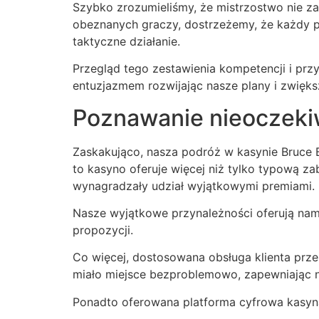
Szybko zrozumieliśmy, że mistrzostwo nie za
obeznanych graczy, dostrzeżemy, że każdy po
taktyczne działanie.
Przegląd tego zestawienia kompetencji i prz
entuzjazmem rozwijając nasze plany i zwiększ
Poznawanie nieoczeki
Zaskakująco, nasza podróż w kasynie Bruce B
to kasyno oferuje więcej niż tylko typową z
wynagradzały udział wyjątkowymi premiami.
Nasze wyjątkowe przynależności oferują nam
propozycji.
Co więcej, dostosowana obsługa klienta prze
miało miejsce bezproblemowo, zapewniając n
Ponadto oferowana platforma cyfrowa kasyna 