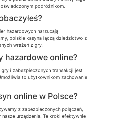
ia doświadczonym podróżnikom.
zobaczyłeś?
gier hazardowych narzucają
śmy, polskie kasyna łączą dziedzictwo z
anych wrażeń z gry.
ry hazardowe online?
gry i zabezpieczonych transakcji jest
. Umożliwia to użytkownikom zachowanie
yn online w Polsce?
 używamy z zabezpieczonych połączeń,
 nasze urządzenia. Te kroki efektywnie