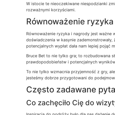
W istocie te nieoczekiwane niespodzianki zm
rozważnymi korzyściami.
Równoważenie ryzyka 
Równoważenie ryzyka i nagrody jest ważne w
doświadczenia w kasynie zademonstrowały, ż
potencjalnych wypłat dała nam lepiej pojąć m
Bruce Bet to nie tylko gra; to rozbudowana 
prawdopodobieństw i potencjalnych wyników,
To nie tylko wzmacnia przyjemność z gry, al
jesteśmy dobrze przygotowani do podejmowan
Często zadawane pyta
Co zachęciło Cię do wizy
Inspiracją do podróży było dla nas dążenie 