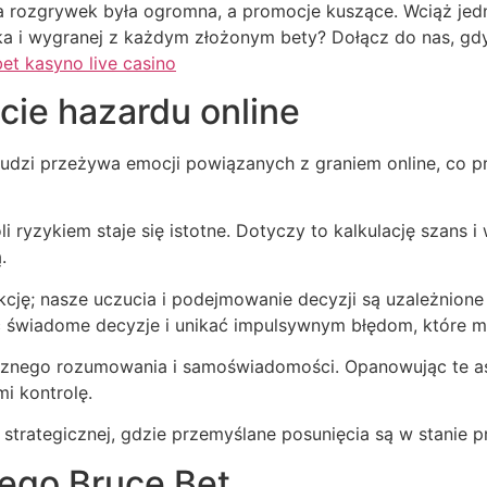
a rozgrywek była ogromna, a promocje kuszące. Wciąż jedn
ka i wygranej z każdym złożonym bety? Dołącz do nas, gd
et kasyno live casino
cie hazardu online
 ludzi przeżywa emocji powiązanych z graniem online, co p
i ryzykiem staje się istotne. Dotyczy to kalkulację szans 
.
kcję; nasze uczucia i podejmowanie decyzji są uzależnion
wiadome decyzje i unikać impulsywnym błędom, które m
cznego rozumowania i samoświadomości. Opanowując te as
i kontrolę.
trategicznej, gdzie przemyślane posunięcia są w stanie p
ego Bruce Bet