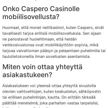
Onko Caspero Casinolle
mobiilisovellusta?
Huomaat, että monet nettikasinot, kuten Caspero, eivät
tavallisesti tarjoa erillisiä mobiilisovelluksia. Sen sijaan
ne panostavat huolehtimaan, että heidän
verkkosivustonsa ovat mobiilikäyttöön sopivia, mikä
tarjoaa vaivattoman pääsyn ja pelaamisen puhelimilla tai
taulutietokoneilla ilman sovellusten asentamista.
Miten voin ottaa yhteyttä
asiakastukeen?
Asiakastukeen voi yleensä ottaa yhteyttä sivustolla
olevien vaihtoehtojen, kuten keskustelun, sähköpostin
tai erillisen puhelinlinjan, kautta. On erittäin tärkeää
päättää menetelmä, joka parhaiten vastaa tarpeisiisi,