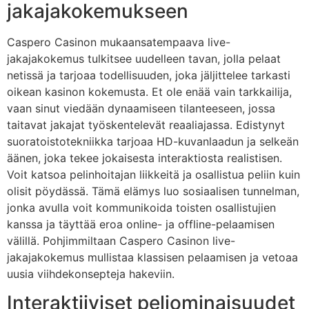
jakajakokemukseen
Caspero Casinon mukaansatempaava live-
jakajakokemus tulkitsee uudelleen tavan, jolla pelaat
netissä ja tarjoaa todellisuuden, joka jäljittelee tarkasti
oikean kasinon kokemusta. Et ole enää vain tarkkailija,
vaan sinut viedään dynaamiseen tilanteeseen, jossa
taitavat jakajat työskentelevät reaaliajassa. Edistynyt
suoratoistotekniikka tarjoaa HD-kuvanlaadun ja selkeän
äänen, joka tekee jokaisesta interaktiosta realistisen.
Voit katsoa pelinhoitajan liikkeitä ja osallistua peliin kuin
olisit pöydässä. Tämä elämys luo sosiaalisen tunnelman,
jonka avulla voit kommunikoida toisten osallistujien
kanssa ja täyttää eroa online- ja offline-pelaamisen
välillä. Pohjimmiltaan Caspero Casinon live-
jakajakokemus mullistaa klassisen pelaamisen ja vetoaa
uusia viihdekonsepteja hakeviin.
Interaktiiviset peliominaisuudet