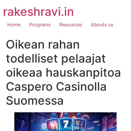
Skip
rakeshravi.in
to
content
Home
Programs
Resources
Abouts us
Oikean rahan
todelliset pelaajat
oikeaa hauskanpitoa
Caspero Casinolla
Suomessa