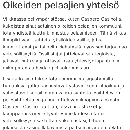
Oikeiden pelaajien yhteisö
Vilkkaassa peliympäristössä, kuten Caspero Casinolla,
kukoistaa ainutlaatuinen oikeiden pelaajien kommuuni,
jota yhdistää jaettu kiinnostus pelaamiseen. Tämä vilkas
ilmapiiri vaalii suhteita yksilöiden välille, jotka
kunnioittavat paitsi pelin viehätystä myös sen tarjoamaa
yhteisöllisyyttä. Osallistujat juttelevat strategioista,
jakavat vinkkejä ja ottavat osaa yhteistyötapahtumiin,
mikä parantaa heidän pelikokemustaan.
Lisäksi kasino tukee tätä kommuunia järjestämällä
turnauksia, jotka kannustavat ystävälliseen kilpailuun ja
vahvistavat kilpailijoiden välisiä suhteita. Vaihtelevien
pelivaihtoehtojen ja houkuttelevan ilmapiirin ansiosta
Caspero Casino luo tilan, jossa uudistukset ja
kumppanuus menestyvät. Viime kädessä tämä
yhteisöllisyys rikastuttaa kokemustasi, tehden
jokaisesta kasinoillakäynnistä paitsi tilaisuuden pelata