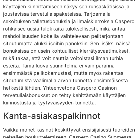
käyttäjien kiinnittämiseen näkyy sen runsaskätisissä ja
joustavissa tervetuliaispaketeissa. Tarjoamalla
sekoituksen talletusbonuksia ja ilmaiskierroksia Caspero
rohkaisee uusia tulokkaita tuloksellisesti, mikä antaa
mahdollisuuden kokeilla vaihtelevaan pelitarjontaan
sitoutumatta aluksi isoihin panoksiin. Sen lisäksi näissä
bonuksissa on usein kohtuulliset kierrätysvaatimukset,
mikä takaa, että voit nauttia voitoistasi ilman turhia
esteitä. Tämä luova suunnitelma ei vain paranna
ensimmäistä pelikokemustasi, mutta myös rakentaa
sitoutumista vaalimalla arvon tunnetta ensimmäisestä
hetkestä lähtien. Yhteenvetona Caspero Casinon
tervetuliaisbonukset on tehty kehittämään käyttäjien
kiinnostusta ja tyytyväisyyden tunnetta.
Kanta-asiakaspalkinnot
Vaikka monet kasinot keskittyvät ensisijaisesti tuoreiden
pelaajien houkuttelemiseen, Caspero Casino Suomessa