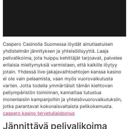
Caspero Casinolla Suomessa löydät ainutlaatuisen
yhdistelmän jännityksen ja yhteisöllisyyttä. Laaja
pelivalikoima, jota huippu kehittäjät tarjoavat, palvelee
erilaisia mieltymyksiä varmistaen, että kaikille löytyy
jotain. Yhdessä live-jakajavaihtoehtojen kanssa kasino
ei ole vain pelaamista, vaan myös vuorovaikutusta
varten. Jotta todella ymmärtäisit tämän kiehtovan
peliympäristön toiminnan, kannattaa tutustua
monenlaisiin kampanjoihin ja yhteisövuorovaikutuksiin,
jotka parantavat kokonaisvaltaista pelikokemusta.
caspero kasino tervetuliaisbonus
Jännittävä pelivalikoima