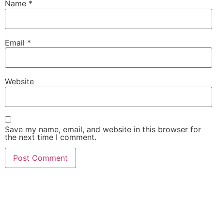
Name
*
Email
*
Website
Save my name, email, and website in this browser for
the next time I comment.