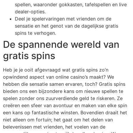
spellen, waaronder gokkasten, tafelspellen en live
dealer-opties.
Deel je spelervaringen met vrienden om de
sensatie en het genot van de dagelijkse gratis
spins te verhogen.
De spannende wereld van
gratis spins
Heb je je ooit afgevraagd wat gratis spins zo’n
opwindend aspect van online casino’s maakt? We
hebben die sensatie samen ervaren, toch? Gratis spins
bieden ons een bijzondere kans om nieuwe spellen te
spelen zonder ons zuurverdiende geld te riskeren. Ze
creëren een sfeer van avontuur en maken van elke spin
een kans op fantastische winsten. Bovendien draait het
niet alleen om fortuin; het gaat om het delen van
belevenissen met vrienden, het voelen van de