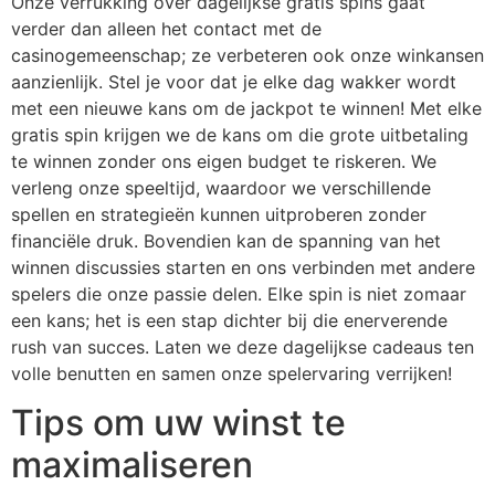
Onze verrukking over dagelijkse gratis spins gaat
verder dan alleen het contact met de
casinogemeenschap; ze verbeteren ook onze winkansen
aanzienlijk. Stel je voor dat je elke dag wakker wordt
met een nieuwe kans om de jackpot te winnen! Met elke
gratis spin krijgen we de kans om die grote uitbetaling
te winnen zonder ons eigen budget te riskeren. We
verleng onze speeltijd, waardoor we verschillende
spellen en strategieën kunnen uitproberen zonder
financiële druk. Bovendien kan de spanning van het
winnen discussies starten en ons verbinden met andere
spelers die onze passie delen. Elke spin is niet zomaar
een kans; het is een stap dichter bij die enerverende
rush van succes. Laten we deze dagelijkse cadeaus ten
volle benutten en samen onze spelervaring verrijken!
Tips om uw winst te
maximaliseren