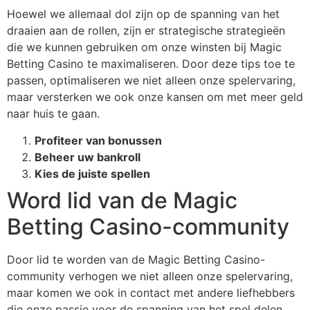
Hoewel we allemaal dol zijn op de spanning van het
draaien aan de rollen, zijn er strategische strategieën
die we kunnen gebruiken om onze winsten bij Magic
Betting Casino te maximaliseren. Door deze tips toe te
passen, optimaliseren we niet alleen onze spelervaring,
maar versterken we ook onze kansen om met meer geld
naar huis te gaan.
Profiteer van bonussen
Beheer uw bankroll
Kies de juiste spellen
Word lid van de Magic
Betting Casino-community
Door lid te worden van de Magic Betting Casino-
community verhogen we niet alleen onze spelervaring,
maar komen we ook in contact met andere liefhebbers
die onze passie voor de spanning van het spel delen.