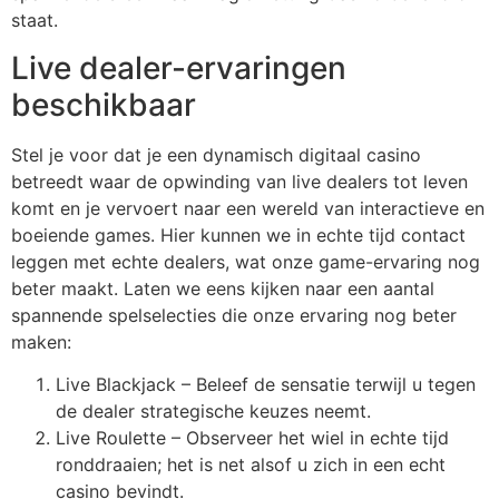
staat.
Live dealer-ervaringen
beschikbaar
Stel je voor dat je een dynamisch digitaal casino
betreedt waar de opwinding van live dealers tot leven
komt en je vervoert naar een wereld van interactieve en
boeiende games. Hier kunnen we in echte tijd contact
leggen met echte dealers, wat onze game-ervaring nog
beter maakt. Laten we eens kijken naar een aantal
spannende spelselecties die onze ervaring nog beter
maken:
Live Blackjack – Beleef de sensatie terwijl u tegen
de dealer strategische keuzes neemt.
Live Roulette – Observeer het wiel in echte tijd
ronddraaien; het is net alsof u zich in een echt
casino bevindt.