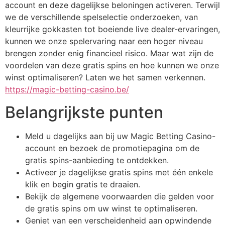
account en deze dagelijkse beloningen activeren. Terwijl
we de verschillende spelselectie onderzoeken, van
kleurrijke gokkasten tot boeiende live dealer-ervaringen,
kunnen we onze spelervaring naar een hoger niveau
brengen zonder enig financieel risico. Maar wat zijn de
voordelen van deze gratis spins en hoe kunnen we onze
winst optimaliseren? Laten we het samen verkennen.
https://magic-betting-casino.be/
Belangrijkste punten
Meld u dagelijks aan bij uw Magic Betting Casino-
account en bezoek de promotiepagina om de
gratis spins-aanbieding te ontdekken.
Activeer je dagelijkse gratis spins met één enkele
klik en begin gratis te draaien.
Bekijk de algemene voorwaarden die gelden voor
de gratis spins om uw winst te optimaliseren.
Geniet van een verscheidenheid aan opwindende