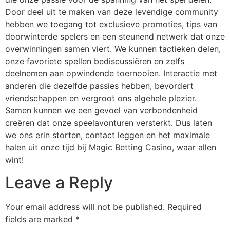
Door deel uit te maken van deze levendige community
hebben we toegang tot exclusieve promoties, tips van
doorwinterde spelers en een steunend netwerk dat onze
overwinningen samen viert. We kunnen tactieken delen,
onze favoriete spellen bediscussiëren en zelfs
deelnemen aan opwindende toernooien. Interactie met
anderen die dezelfde passies hebben, bevordert
vriendschappen en vergroot ons algehele plezier.
Samen kunnen we een gevoel van verbondenheid
creëren dat onze speelavonturen versterkt. Dus laten
we ons erin storten, contact leggen en het maximale
halen uit onze tijd bij Magic Betting Casino, waar allen
wint!
Leave a Reply
Your email address will not be published.
Required
fields are marked
*