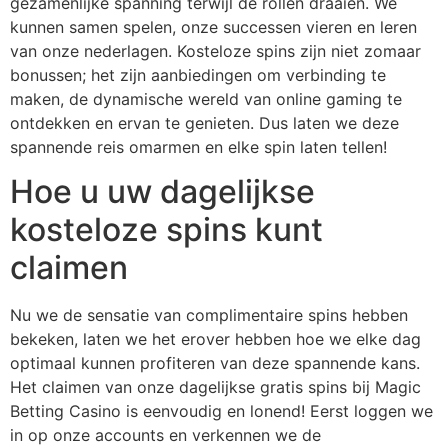
gezamenlijke spanning terwijl de rollen draaien. We
kunnen samen spelen, onze successen vieren en leren
van onze nederlagen. Kosteloze spins zijn niet zomaar
bonussen; het zijn aanbiedingen om verbinding te
maken, de dynamische wereld van online gaming te
ontdekken en ervan te genieten. Dus laten we deze
spannende reis omarmen en elke spin laten tellen!
Hoe u uw dagelijkse
kosteloze spins kunt
claimen
Nu we de sensatie van complimentaire spins hebben
bekeken, laten we het erover hebben hoe we elke dag
optimaal kunnen profiteren van deze spannende kans.
Het claimen van onze dagelijkse gratis spins bij Magic
Betting Casino is eenvoudig en lonend! Eerst loggen we
in op onze accounts en verkennen we de