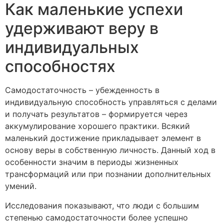
Как маленькие успехи
удерживают веру в
индивидуальных
способностях
Самодостаточность – убежденность в
индивидуальную способность управляться с делами
и получать результатов – формируется через
аккумулирование хорошего практики. Всякий
маленький достижение прикладывает элемент в
основу веры в собственную личность. Данный ход в
особенности значим в периоды жизненных
трансформаций или при познании дополнительных
умений.
Исследования показывают, что люди с большим
степенью самодостаточности более успешно