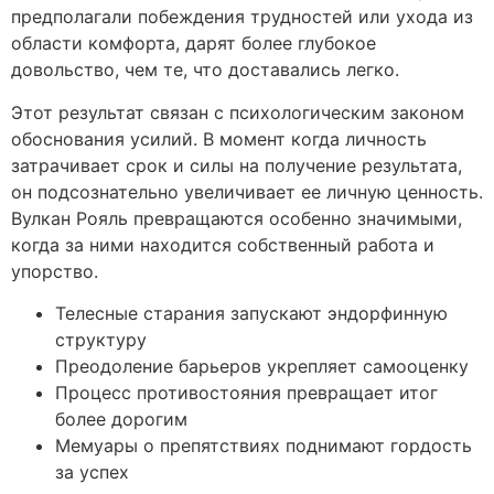
предполагали побеждения трудностей или ухода из
области комфорта, дарят более глубокое
довольство, чем те, что доставались легко.
Этот результат связан с психологическим законом
обоснования усилий. В момент когда личность
затрачивает срок и силы на получение результата,
он подсознательно увеличивает ее личную ценность.
Вулкан Рояль превращаются особенно значимыми,
когда за ними находится собственный работа и
упорство.
Телесные старания запускают эндорфинную
структуру
Преодоление барьеров укрепляет самооценку
Процесс противостояния превращает итог
более дорогим
Мемуары о препятствиях поднимают гордость
за успех