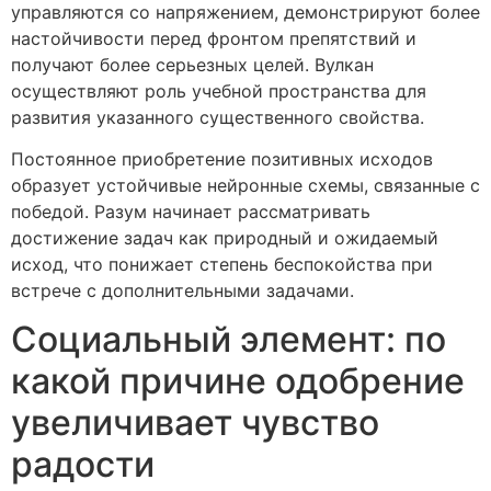
управляются со напряжением, демонстрируют более
настойчивости перед фронтом препятствий и
получают более серьезных целей. Вулкан
осуществляют роль учебной пространства для
развития указанного существенного свойства.
Постоянное приобретение позитивных исходов
образует устойчивые нейронные схемы, связанные с
победой. Разум начинает рассматривать
достижение задач как природный и ожидаемый
исход, что понижает степень беспокойства при
встрече с дополнительными задачами.
Социальный элемент: по
какой причине одобрение
увеличивает чувство
радости