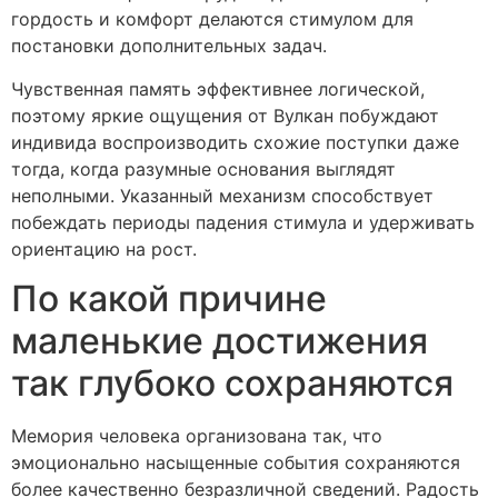
гордость и комфорт делаются стимулом для
постановки дополнительных задач.
Чувственная память эффективнее логической,
поэтому яркие ощущения от Вулкан побуждают
индивида воспроизводить схожие поступки даже
тогда, когда разумные основания выглядят
неполными. Указанный механизм способствует
побеждать периоды падения стимула и удерживать
ориентацию на рост.
По какой причине
маленькие достижения
так глубоко сохраняются
Мемория человека организована так, что
эмоционально насыщенные события сохраняются
более качественно безразличной сведений. Радость