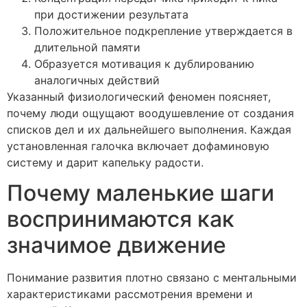
при достижении результата
Положительное подкрепление утверждается в
длительной памяти
Образуется мотивация к дублированию
аналогичных действий
Указанный физиологический феномен поясняет,
почему люди ощущают воодушевление от создания
списков дел и их дальнейшего выполнения. Каждая
установленная галочка включает дофаминовую
систему и дарит капельку радости.
Почему маленькие шаги
воспринимаются как
значимое движение
Понимание развития плотно связано с ментальными
характеристиками рассмотрения времени и