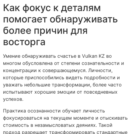
Как фокус к деталям
помогает обнаруживать
более причин для
восторга
Умение обнаруживать счастье в Vulkan KZ во
многом обусловлена от степени сознательности и
концентрации к совершающемуся. Личности,
которые приспособились видеть подробности и
уважать небольшие трансформации, более часто
испытывают хорошие эмоции от повседневных
успехов.
Практика осознанности обучает личность
фокусироваться на текущем моменте и отыскивать
стоимость в незамысловатых деяниях. Такой
подход разрешает трансформировать стандартные