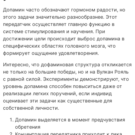
Допамин часто обозначают гормоном радости, но
этого задачи значительно разнообразнее. Этот
передатчик осуществляет главную функцию в
системе стимулирования и научения. При
достижении цели происходит выброс допамина в
специфических областях головного мозга, что
формирует ощущение удовлетворения.
Интересно, что дофаминовая структура откликается
не только на большие победы, но и на Вулкан Рояль
с равной силой. Эксперименты демонстрируют, что
уровень допамина способен повыситься даже от
реализации легких поручений, если индивид
оценивает эти задачи как существенные для
собственной личности.
Допамин выделяется в момент предчувствия
обретения
Концентрация передатчика приходит к пика