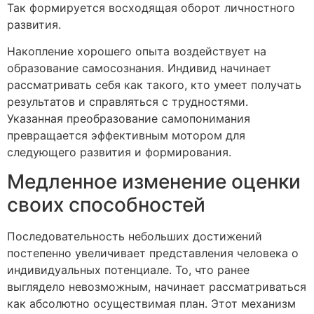
Так формируется восходящая оборот личностного
развития.
Накопление хорошего опыта воздействует на
образование самосознания. Индивид начинает
рассматривать себя как такого, кто умеет получать
результатов и справляться с трудностями.
Указанная преобразование самопонимания
превращается эффективным мотором для
следующего развития и формирования.
Медленное изменение оценки
своих способностей
Последовательность небольших достижений
постепенно увеличивает представления человека о
индивидуальных потенциале. То, что ранее
выглядело невозможным, начинает рассматриваться
как абсолютно осуществимая план. Этот механизм