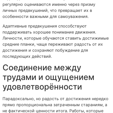
регулярно оцениваются именно через призму
личных предвкушений, что превращает их в
особенности важными для самоуважения.
Адаптивные предвкушения способствуют
поддерживать хорошее понимание движения.
Личности, которые обучаются ставить достижимые
средние планки, чаще переживают радость от их
достижения и сохраняют побуждение для
последующих действий.
Соединение между
трудами и ощущением
удовлетворённости
Парадоксально, но радость от достижения нередко
прямо пропорциональна затраченным стараниям, а
не фактической ценности итога. Работы, которые