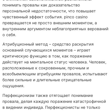
понимать провалы как доказательство
персональной недостаточности, что повышает
чувственный эффект события. pinco casino
превращается не просто внешним моментом, а
внутренним аргументом неблагоприятных верований
о себя.
Атрибуционный метод – средство раскрытия
оснований случающихся моментов – играет
критическую функцию в том, как поражение
действует на ментальное статус человека. Человек,
расположенные к сокровенным, прочным и
всеобъемлющим атрибуциям провалов, испытывают
более сильные и длительные отрицательные
ощущения.
Перфекционизм также отягощает понимание
провала, делая каждую поражение катастрофичной
в видении индивида. Перфекционисты не только