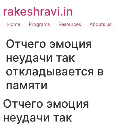
Skip
rakeshravi.in
to
content
Home
Programs
Resources
Abouts us
Отчего эмоция
неудачи так
откладывается в
памяти
Отчего эмоция
неудачи так