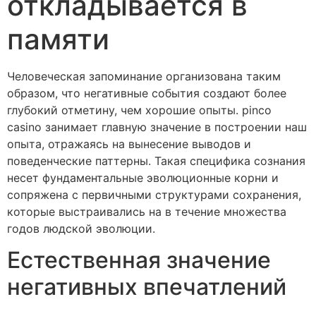
откладывается в
памяти
Человеческая запоминание организована таким
образом, что негативные события создают более
глубокий отметину, чем хорошие опыты. pinco
casino занимает главную значение в построении наш
опыта, отражаясь на вынесение выводов и
поведенческие паттерны. Такая специфика сознания
несет фундаментальные эволюционные корни и
сопряжена с первичными структурами сохранения,
которые выстраивались на в течение множества
годов людской эволюции.
Естественная значение
негативных впечатлений