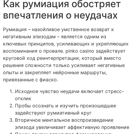
Как румиация обостряет
впечатления о неудачах
Румиация – назойливое умственное возврат к
негативным эпизодам – является одним из
ключевых принципов, усиливающих и укрепляющих
воспоминания о провале. pinko casino задействует
круговой ход реинтерпретации, который вместо
решения сложности только усиливает негативные
опыты и закрепляет нейронные маршруты,
привязанные с фиаско.
Исходное чувство неудачи включает стресс-
отклик
Пробы осознать и изучить произошедшее
задействуют румиативный круг
Вторичное ментальное воспроизведение
эпизода увеличивает аффективную проявление