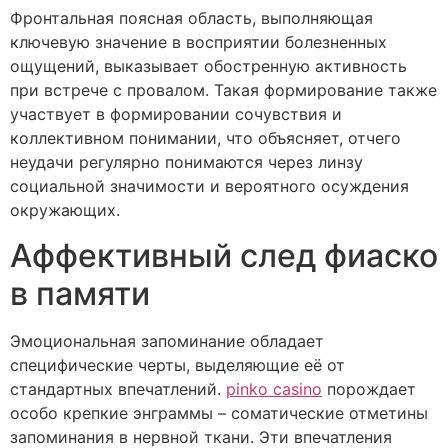
Фронтальная поясная область, выполняющая
ключевую значение в восприятии болезненных
ощущений, выказывает обостренную активность
при встрече с провалом. Такая формирование также
участвует в формировании сочувствия и
коллективном понимании, что объясняет, отчего
неудачи регулярно понимаются через линзу
социальной значимости и вероятного осуждения
окружающих.
Аффективный след фиаско
в памяти
Эмоциональная запоминание обладает
специфические черты, выделяющие её от
стандартных впечатлений.
pinko casino
порождает
особо крепкие энграммы – соматические отметины
запоминания в нервной ткани. Эти впечатления