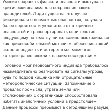
Умение сохранять фиаско и опасности выступала
критически значима для сохранения наших
прародителей. Люди существа, что лучше
фиксировали о возможных опасностях, получали
более вероятности уклониться от вторичных
опасностей и транспортировать свои генотип
следующему потомству. пинко казино выстраивался
как приспособительный механизм, обеспечивающий
скоро определять и остерегаться моментов,
которые ранее влекли к плохим последствиям.
Головной мозг первобытного индивида требовалось
незамедлительно реагировать на сигналы угрозы,
будь то подход хищника или отрицательные
метеорологические ситуации. Запоминание о
провалах промысла, утрате земли или
столкновениях с соратниками способствовала
избегать аналогичных условий в предстоящем.
Данные процессы пребывают в сегодняшнем разуме,