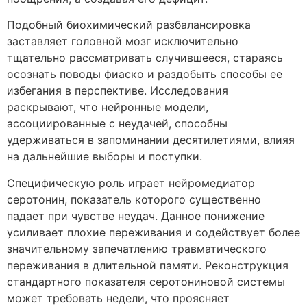
Подобный биохимический разбалансировка
заставляет головной мозг исключительно
тщательно рассматривать случившееся, стараясь
осознать поводы фиаско и раздобыть способы ее
избегания в перспективе. Исследования
раскрывают, что нейронные модели,
ассоциированные с неудачей, способны
удерживаться в запоминании десятилетиями, влияя
на дальнейшие выборы и поступки.
Специфическую роль играет нейромедиатор
серотонин, показатель которого существенно
падает при чувстве неудач. Данное понижение
усиливает плохие переживания и содействует более
значительному запечатлению травматического
переживания в длительной памяти. Реконструкция
стандартного показателя серотониновой системы
может требовать недели, что проясняет