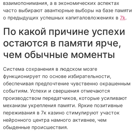
взаимопонимания, а в экономических аспектах
часто выбирают авантюрные выборы на базе памяти
о предыдущих успешных капиталовложениях в
7k
.
По какой причине успехи
остаются в памяти ярче,
чем обычные моменты
Система сохранения в людском мозге
функционирует по основе избирательности,
обеспечивая предпочтение чувственно окрашенным
событиям. Успехи и свершения отмечаются
производством передатчиков, которые усиливают
механизм укрепления памяти. Яркие позитивные
переживания в 7к казино стимулируют участок
нейронного центра намного активнее, чем
обыденные происшествия.