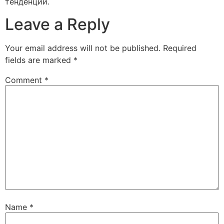
тенденции.
Leave a Reply
Your email address will not be published.
Required
fields are marked
*
Comment
*
Name
*