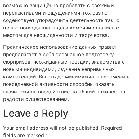
возможно защищённо пробовать с свежими
перспективами и ощущениями. rox casino
содействует упорядочить деятельность так, с
целью повседневные дела комбинировались с
местом для неожиданности и творчества.
Практическое использование данных правил
предполагает в себя осознанное подготовку
сюрпризов: неожиданные поездки, знакомства с
новыми индивидами, изучение непривычных
компетенций. Вплоть до минимальные перемены в
повседневной активности способны оказать
значительное воздействие на общий количество
радости существованием.
Leave a Reply
Your email address will not be published.
Required
fields are marked
*