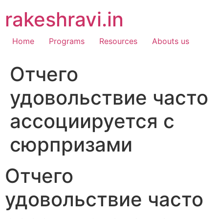
Skip
rakeshravi.in
to
content
Home
Programs
Resources
Abouts us
Отчего
удовольствие часто
ассоциируется с
сюрпризами
Отчего
удовольствие часто