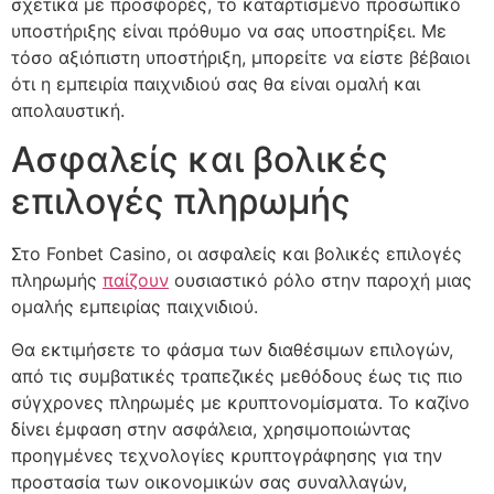
σχετικά με προσφορές, το καταρτισμένο προσωπικό
υποστήριξης είναι πρόθυμο να σας υποστηρίξει. Με
τόσο αξιόπιστη υποστήριξη, μπορείτε να είστε βέβαιοι
ότι η εμπειρία παιχνιδιού σας θα είναι ομαλή και
απολαυστική.
Ασφαλείς και βολικές
επιλογές πληρωμής
Στο Fonbet Casino, οι ασφαλείς και βολικές επιλογές
πληρωμής
παίζουν
ουσιαστικό ρόλο στην παροχή μιας
ομαλής εμπειρίας παιχνιδιού.
Θα εκτιμήσετε το φάσμα των διαθέσιμων επιλογών,
από τις συμβατικές τραπεζικές μεθόδους έως τις πιο
σύγχρονες πληρωμές με κρυπτονομίσματα. Το καζίνο
δίνει έμφαση στην ασφάλεια, χρησιμοποιώντας
προηγμένες τεχνολογίες κρυπτογράφησης για την
προστασία των οικονομικών σας συναλλαγών,