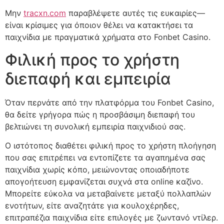
Μην
tracxn.com
παραβλέψετε αυτές τις ευκαιρίες—
είναι κρίσιμες για όποιον θέλει να κατακτήσει τα
παιχνίδια με πραγματικά χρήματα στο Fonbet Casino.
Φιλική προς το χρήστη
διεπαφή και εμπειρία
Όταν περνάτε από την πλατφόρμα του Fonbet Casino,
θα δείτε γρήγορα πώς η προσβάσιμη διεπαφή του
βελτιώνει τη συνολική εμπειρία παιχνιδιού σας.
Ο ιστότοπος διαθέτει φιλική προς το χρήστη πλοήγηση
που σας επιτρέπει να εντοπίζετε τα αγαπημένα σας
παιχνίδια χωρίς κόπο, μειώνοντας οποιαδήποτε
απογοήτευση εμφανίζεται συχνά στα online καζίνο.
Μπορείτε εύκολα να μεταβαίνετε μεταξύ πολλαπλών
ενοτήτων, είτε αναζητάτε για κουλοχέρηδες,
επιτραπέζια παιχνίδια είτε επιλογές με ζωντανό ντίλερ.