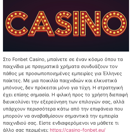
Στο Fonbet Casino, μπαίνετε σε έναν κόσμο όπου τα
παιχνίδια με πραγματικά χρήματα συνδυάζουν τον
πάθος με προσωποποιημένες εμπειρίες για Έλληνες
παίκτες. Με μια ποικιλία παιχνιδιών και ελκυστικά
μπόνους, δεν πρόκειται μόνο για τύχη. Η στρατηγική
έχει επίσης σημασία. Η φιλική προς το χρήστη διεπαφή
διευκολύνει την εξερεύνηση των επιλογών σας, αλλά
υπάρχουν περισσότερα κάτω από την επιφάνεια που
μπορούν να αναβαθμίσουν σημαντικά την εμπειρία
παιχνιδιού σας. Είστε ενδιαφερόμενοι να μάθετε τι
άλλο σας περιμένει;
https://casino-fonbet.eu/