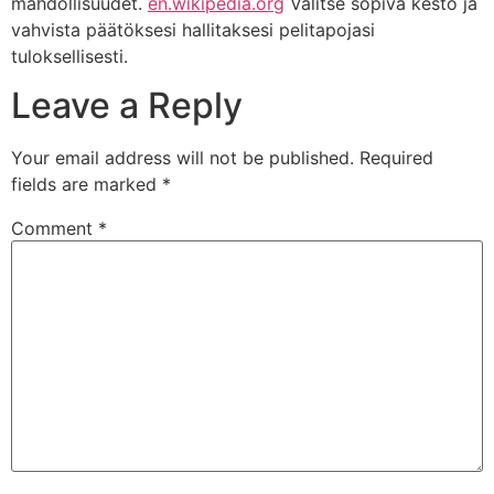
mahdollisuudet.
en.wikipedia.org
Valitse sopiva kesto ja
vahvista päätöksesi hallitaksesi pelitapojasi
tuloksellisesti.
Leave a Reply
Your email address will not be published.
Required
fields are marked
*
Comment
*