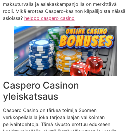
maksuturvalla ja asiakaskampanjoilla on merkittävä
rooli. Mikä erottaa Caspero-kasinon kilpailijoista näissä
asioissa?
helppo caspero casino
Caspero Casinon
yleiskatsaus
Caspero Casino on tärkeä toimija Suomen
verkkopelialalla joka tarjoaa laajan valikoiman
pelivaihtoehtoja. Tämä sivusto erottuu edukseen