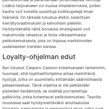
Lisäksi tarjoukseen voi kuulua ilmaiskierroksia, joiden
kautta voit kokeilla suosittuja kolikkopelejä ilman
lisäriskiä. On tärkeää tutustua ehdot, keskittyen
kierrätysvaatimuksiin ja kelvollisiin peleihin.
Hyödyntämällä näitä bonuksia strategisesti voit
maksimoida rahastosi ja iloita vilkkaammasta
pelikokemuksesta, joka on linjassa markkinoiden
uudenlaisten trendien kanssa.
Loyalty-ohjelman edut
Kun tutustut Caspero Casinon kokemukseen tarkemmin,
huomaat, että lojaliteettiohjelma antaa merkittäviä
hyötyjä, jotka on suunniteltu kiittämään säännöllisestä
pelaamisestasi. Tämä ohjelma ei ole pelkästään
pisteiden keräämistä; se sisältää porrastettuja
palkkioita, jotka kohentavat pelikokemustasi. Tasoilla
noustessa saat hyödynnettäväksi ainutlaatuisia
bonuksia, kampanjoita ja personoituja etuja, jotka ovat