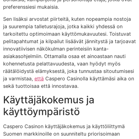
preferenssiesi mukaisia.
Sen lisäksi arvostat piirteitä, kuten nopeampia nostoja
ja suurempia talletusrajoja, jotka kaikki yhdessä on
tarkoitettu optimoimaan käyttömukavuutesi. Toistuvat
pelitapahtumat ja kilpailut lisäävät jännitystä ja tarjoavat
innovatiivisen näkökulman perinteisiin kanta-
asiakasohjelmiin. Ottamalla osaa et ainoastaan nauti
kohennetusta pelattavuudesta, vaan hyödyt myös
räätälöidystä elämyksestä, joka tunnustaa sitoutumisesi
ja varmistaa,
että
Caspero Casinolla käyttämäsi aika on
sekä tuottoisaa että innostavaa.
Käyttäjäkokemus ja
käyttöympäristö
Caspero Casinon käyttäjäkokemus ja käyttöliittymä
Suomen markkinoille on suunniteltu priorisoimaan