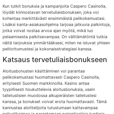
Kun tutkit bonuksia ja kampanjoita Caspero Casinolla,
löydät kiinnostavan tervetuliaisbonuksen, joka voi
kohentaa merkittävästi ensimmäistä pelikokemustasi.
Lisäksi kanta-asiakasohjelma tarjoaa jatkuvia palkintoja,
jotka voivat nostaa arvoa ajan myötä, mikä luo
pelaamisesta palkitsevampaa. On välttämätöntä tutkia
näitä tarjouksia ymmärtääksesi, miten ne istuvat yhteen
pelitottumustesi ja kokonaisstrategiasi kanssa.
Katsaus tervetuliaisbonukseen
Aloitusbonusten käsittäminen voi parantaa
pelikokemustasi huomattavasti Caspero Casinolla,
erityisesti Suomen markkinoilla. Kasino antaa
tyypillisesti houkuttelevia aloitusbonuksia, usein
talletuslisien muodossa alkuperäisten talletustesi
kanssa, ja bonukset voivat erota huomattavasti. Tämä
kannustaa aloittelijoita tutustumaan kattavampaa
pelivalikoimaa ja parantamaan potentiaalisia tuottoja.