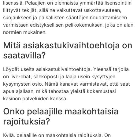
lisenssiä. Pelaajien on olennaista ymmärtää lisensointiin
liittyvät tekijät, sillä ne vaikuttavat uskottavuuteen,
suojaukseen ja paikallisten sääntöjen noudattamiseen
varmistaen edistyksellisen pelikokemuksen, joka on alan
normien mukainen.
Mitä asiakastukivaihtoehtoja on
saatavilla?
Löydät useita asiakastukivaihtoehtoja. Yleensä tarjolla
on live-chat, sähköposti ja laaja usein kysyttyjen
kysymysten osio. Nämä kanavat varmistavat, että saat
apua ajallaan, mikä tehostaa yleistä kokemustasi
kasinon palveluiden kanssa.
Onko pelaajille maakohtaisia
rajoituksia?
Kyllä, pelaajille on maakohtaisia rajoituksia. On