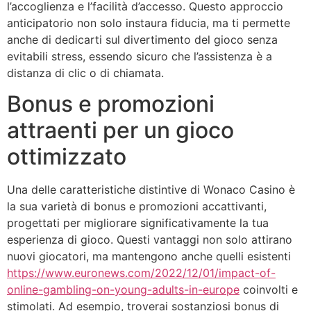
l’accoglienza e l’facilità d’accesso. Questo approccio
anticipatorio non solo instaura fiducia, ma ti permette
anche di dedicarti sul divertimento del gioco senza
evitabili stress, essendo sicuro che l’assistenza è a
distanza di clic o di chiamata.
Bonus e promozioni
attraenti per un gioco
ottimizzato
Una delle caratteristiche distintive di Wonaco Casino è
la sua varietà di bonus e promozioni accattivanti,
progettati per migliorare significativamente la tua
esperienza di gioco. Questi vantaggi non solo attirano
nuovi giocatori, ma mantengono anche quelli esistenti
https://www.euronews.com/2022/12/01/impact-of-
online-gambling-on-young-adults-in-europe
coinvolti e
stimolati. Ad esempio, troverai sostanziosi bonus di