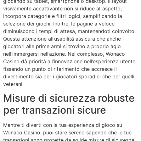
giocando su tablet, smartphone o desktop. Il layout
visivamente accattivante non si riduce all’aspetto;
incorpora categorie e filtri logici, semplificando la
selezione dei giochi. Inoltre, le pagine a veloce
diminuiscono i tempi di attesa, mantenendoti coinvolto.
Questa attenzione all’usabilità assicura che anche i
giocatori alle prime armi si trovino a proprio agio
nell’immergersi nell’azione. Nel complesso, Wonaco
Casino dà priorità all’innovazione nell’esperienza utente,
fissando un punto di riferimento che accresce il
divertimento sia per i giocatori sporadici che per quelli
veterani.
Misure di sicurezza robuste
per transazioni sicure
Mentre ti diverti con la tua esperienza di gioco su
Wonaco Casino, puoi stare sereno sapendo che le tue
transazioni sono protette da solide misure di sicurezza.