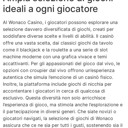
ideali a ogni giocatore
Al Wonaco Casino, i giocatori possono esplorare una
selezione davvero diversificata di giochi, creati per
soddisfare diverse scelte e livelli di abilità. Il casinò
offre una vasta scelta, dai classici giochi da tavolo
come il blackjack e la roulette a una serie di slot
machine moderne con una grafica vivace e temi
accattivanti. Per gli appassionati del gioco dal vivo, le
opzioni con croupier dal vivo offrono un’esperienza
autentica che simula l’emozione di un casinò fisico.
Inoltre, la piattaforma include giochi di nicchia per
accontentare i giocatori in cerca di qualcosa di
esclusivo. Questa diversità non solo arricchisce
l’esperienza di gioco, ma stimola anche l’esplorazione e
il partecipazione in diversi generi. Che siate novizi o
giocatori navigati, la selezione di giochi di Wonaco
assicura che ce ne sia per tutti i gusti, sostenendo sia il