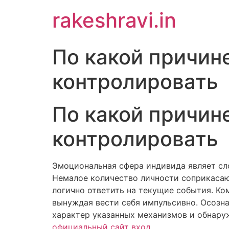
Skip
rakeshravi.in
to
content
По какой причин
контролировать
По какой причин
контролировать
Эмоциональная сфера индивида являет сл
Немалое количество личности соприкасают
логично ответить на текущие события. Ко
вынуждая вести себя импульсивно. Осозн
характер указанных механизмов и обнар
официальный сайт вход
.