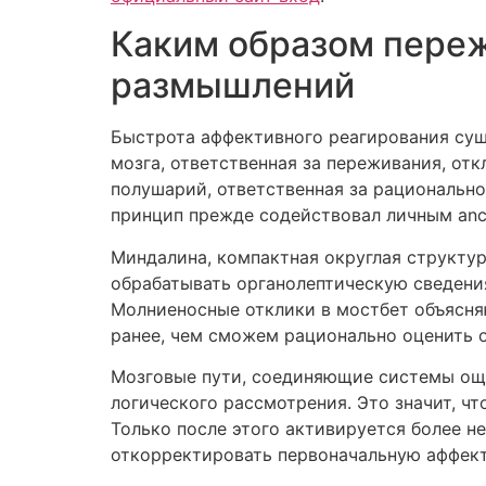
Каким образом пере
размышлений
Быстрота аффективного реагирования сущ
мозга, ответственная за переживания, от
полушарий, ответственная за рациональн
принцип прежде содействовал личным ance
Миндалина, компактная округлая структур
обрабатывать органолептическую сведения
Молниеносные отклики в мостбет объясняю
ранее, чем сможем рационально оценить о
Мозговые пути, соединяющие системы ощу
логического рассмотрения. Это значит, чт
Только после этого активируется более н
откорректировать первоначальную аффек