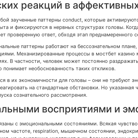
ких реакций в аффективны
ой заученные паттерны conduct, которые активируются
ыта и фиксируются в нервных структурах головы. Когд
ет проверенную ответ, обходя этап преднамеренного с
альные паттерны работают на бессознательном плане,
циями. Механизированные процессы в мостбет казино
х. В частности, человек может постоянно раздражать
о понимает необоснованность таких откликов.
я в их экономичности для головы – они не требуют эн
агировать на стандартные обстановки. Но указанная 
уска сознательного рассмотрения.
альными восприятиями и э
вязаны с эмоциональными состояниями. Всякая чувств
м частоте, respiration, мышечном состоянии, эндокр