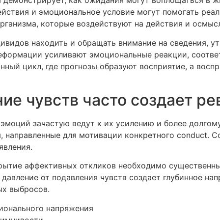
демонстрирует, как ожидания могут воплощаться в жи
ействия и эмоциональное условие могут помогать реа
рганизма, которые воздействуют на действия и осмыс
ивидов находить и обращать внимание на сведения, у
еформации усиливают эмоциональные реакции, соотв
нный цикл, где прогнозы образуют восприятие, а воспр
ние чувств часто создает р
эмоций зачастую ведут к их усилению и более долгому
 направленные для мотивации конкретного conduct. С
явления.
крытие аффективных откликов необходимо существенны
авление от подавления чувств создает глубинное нап
ых выбросов.
ионального напряжения
иимчивости