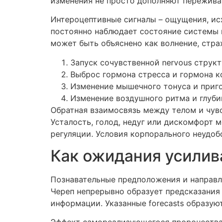
изменения не просто дополняют пережива
Интероцептивные сигналы – ощущения, ис
постоянно наблюдает состояние системы 
может быть объяснено как волнение, стра
Запуск сочувственной nervous струк
Выброс гормона стресса и гормона ко
Изменение мышечного тонуса и приго
Изменение воздушного ритма и глуб
Обратная взаимосвязь между телом и чувс
Усталость, голод, недуг или дискомфорт
регуляции. Условия корпорального неудо
Как ожидания усилив
Познавательные предположения и направл
Череп непрерывно образует предсказания
информации. Указанные forecasts образу