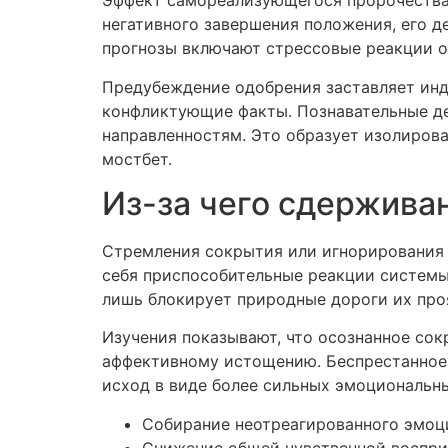
Эффект самореализующегося пророчества 
негативного завершения положения, его д
прогнозы включают стрессовые реакции о
Предубеждение одобрения заставляет инд
конфликтующие факты. Познавательные д
направленностям. Это образует изолирова
мостбет.
Из-за чего сдержива
Стремления сокрытия или игнорирования 
себя приспособительные реакции системы,
лишь блокирует природные дороги их про
Изучения показывают, что осознанное со
аффективному истощению. Беспрестанное д
исход в виде более сильных эмоциональн
Собирание неотреагированного эмоц
Снижение общей чувственной воспр