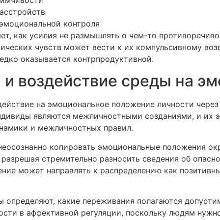
расстройств
эмоциональной контроля
ет, как усилия не размышлять о чем-то противоречив
фических чувств может вести к их компульсивному во
редко оказывается контрпродуктивной.
и воздействие среды на э
действие на эмоциональное положение личности через
Индивиды являются межличностными созданиями, и их 
намики и межличностных правил.
 неосознанно копировать эмоциональные положения о
 разрешая стремительно разносить сведения об опасно
ние может направлять к распределению как позитивны
 определяют, какие переживания полагаются допусти
ости в аффективной регуляции, поскольку людям нужно