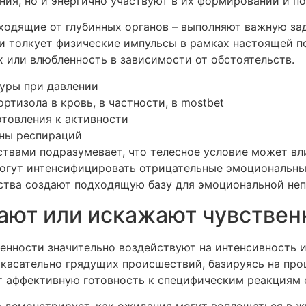
ния, но и энергично участвуют в их формировании и п
ходящие от глубинных органов – выполняют важную за
и толкует физические импульсы в рамках настоящей п
х или влюбленность в зависимости от обстоятельств.
туры при давлении
ртизола в кровь, в частности, в mostbet
товления к активности
ины респираций
твами подразумевает, что телесное условие может вл
 могут интенсифицировать отрицательные эмоциональны
бства создают подходящую базу для эмоциональной неп
ают или искажают чувствен
енности значительно воздействуют на интенсивность 
 касательно грядущих происшествий, базируясь на пр
ют аффективную готовность к специфическим реакциям