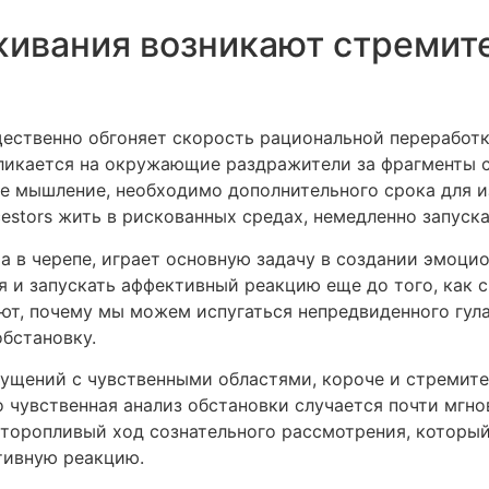
живания возникают стремит
ественно обгоняет скорость рациональной переработк
кликается на окружающие раздражители за фрагменты с
ое мышление, необходимо дополнительного срока для 
stors жить в рискованных средах, немедленно запуская
а в черепе, играет основную задачу в создании эмоци
 и запускать аффективный реакцию еще до того, как 
т, почему мы можем испугаться непредвиденного гула
бстановку.
щений с чувственными областями, короче и стремител
о чувственная анализ обстановки случается почти мгн
еторопливый ход сознательного рассмотрения, который
тивную реакцию.