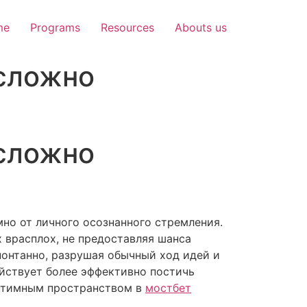
me
Programs
Resources
Abouts us
 сложно
 сложно
но от личного осознанного стремления.
 врасплох, не предоставляя шанса
понтанно, разрушая обычный ход идей и
йствует более эффективно постичь
интимным пространством в
мостбет